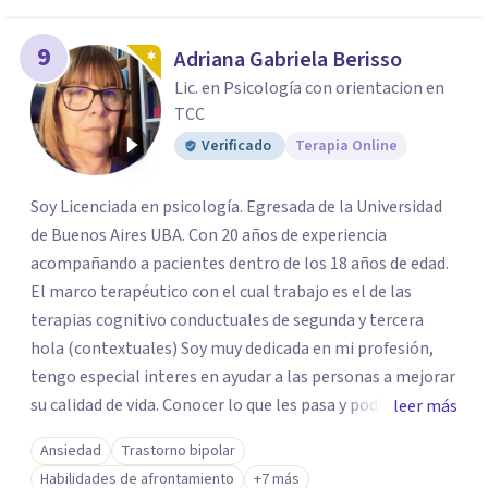
9
Adriana Gabriela Berisso
Lic. en Psicología con orientacion en
TCC
Verificado
Terapia Online
Soy Licenciada en psicología. Egresada de la Universidad
de Buenos Aires UBA. Con 20 años de experiencia
acompañando a pacientes dentro de los 18 años de edad.
El marco terapéutico con el cual trabajo es el de las
terapias cognitivo conductuales de segunda y tercera
hola (contextuales) Soy muy dedicada en mi profesión,
tengo especial interes en ayudar a las personas a mejorar
su calidad de vida. Conocer lo que les pasa y poder trabajar
leer más
en ello brindando las herramientas necesarias. Hay
Ansiedad
Trastorno bipolar
momentos en la vida por los cuales atravezamos por
Habilidades de afrontamiento
+7 más