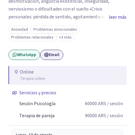
desmotivación, angustia existencial, inseguridad,
nerviosismo o dificultades con el sueño •Crisis
personales: pérdida de sentido, agotamiento emocional
leer más
o dificultad para manejar transiciones vitales •Conflictos
Ansiedad
Problemas emocionales
relacionales: problemas de pareja, tensiones familiares,
Problemas relacionales
+3 más
desafíos laborales o dificultades en dinámicas sociales.
WhatsApp
Email
Online
Terapia online
Servicios y precios
Sesión Psicología
60000
ARS
/ sesión
Terapia de pareja
90000
ARS
/ sesión