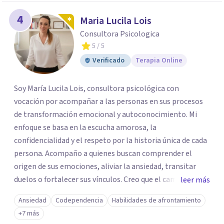
4
Maria Lucila Lois
Consultora Psicologica
5
/ 5
Verificado
Terapia Online
Soy María Lucila Lois, consultora psicológica con
vocación por acompañar a las personas en sus procesos
de transformación emocional y autoconocimiento. Mi
enfoque se basa en la escucha amorosa, la
confidencialidad y el respeto por la historia única de cada
persona. Acompaño a quienes buscan comprender el
origen de sus emociones, aliviar la ansiedad, transitar
duelos o fortalecer sus vínculos. Creo que el camino hacia
leer más
una vida más auténtica comienza cuando nos animamos
Ansiedad
Codependencia
Habilidades de afrontamiento
a mirar hacia adentro y a reconocer las raíces de lo que
+7 más
sentimos.