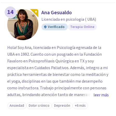
14
Ana Gesualdo
Licenciada en psicologia ( UBA)
Verificado
Terapia Online
Hola! Soy Ana, licenciada en Psicología egresada de la
UBA en 1992. Cuento con un posgrado en la Fundación
Favaloro en Psicoprofilaxis Quirúrgica en TX y soy
especialista en Cuidados Paliativos. Además, integro a mi
práctica herramientas de bienestar como la meditación y
el yoga, disciplinas en las que también me desempeño
como instructora. Trabajo principalmente con personas
adultas, brindando atención tanto de manera online
leer más
como en el consultorio, adaptándome a las necesidades
Ansiedad
Dolor crónico
Depresión
+6 más
de cada paciente. Acompaño procesos vinculados a la
ansiedad, la depresión, el estrés, el duelo, el dolor crónico