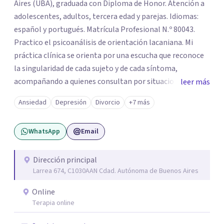
Aires (UBA), graduada con Diploma de Honor. Atención a
adolescentes, adultos, tercera edad y parejas. Idiomas:
español y portugués. Matrícula Profesional N.º 80043.
Practico el psicoanálisis de orientación lacaniana. Mi
práctica clínica se orienta por una escucha que reconoce
la singularidad de cada sujeto y de cada síntoma,
acompañando a quienes consultan por situaciones de
leer más
angustia, dificultades en los vínculos, inhibiciones,
Ansiedad
Depresión
Divorcio
+7 más
duelos, crisis vitales, padecimientos subjetivos y otros
modos de malestar. La práctica analítica propone un
WhatsApp
Email
espacio de palabra donde cada sujeto pueda interrogar
aquello que le genera sufrimiento, apostando a la
construcción de una respuesta singular frente a su
Dirección principal
Larrea 674, C1030AAN Cdad. Autónoma de Buenos Aires
malestar.
Online
Terapia online