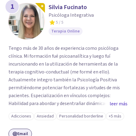
1
Silvia Fucinato
Psicóloga Integrativa
5
/ 5
Terapia Online
Tengo más de 30 años de experiencia como psicóloga
clínica. Mi formación fué psicoanalítica y luego fuí
incursionando en la utilización de herramientas de la
terapia cognitivo-conductual (me formé en ello).
Actualmente integro también la Psicología Positiva
permitiéndome potenciar fortalezas y virtudes de mis
pacientes. Especialización en vínculos complejos:
Habilidad para abordar y desentrañar dinámicas
leer más
complejas en relaciones personales. Técnicas basadas en
Adicciones
Ansiedad
Personalidad borderline
+5 más
evidencia: Uso de enfoques respaldados
científicamenteEmpatía y conexión genuina: Capacidad
Email
para generar un espacio seguro donde los pacientes se