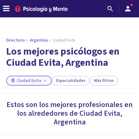
Directorio
Argentina
Ciudad Evita
ENCONTRAR MI TERAPEUTA
¿Necesitas ayuda para encontrar el
Los mejores psicólogos en
psicólogo adecuado?
Ciudad Evita, Argentina
Responde a unas breves preguntas y te ofreceremos
los profesionales que más se ajustan a tus
necesidades.
Ciudad Evita
Especialidades
Más filtros
Responder cuestionario
Estos son los mejores profesionales en
los alrededores de
Ciudad Evita
,
Argentina