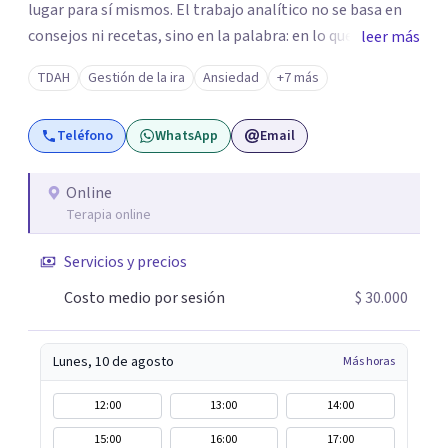
lugar para sí mismos. El trabajo analítico no se basa en
consejos ni recetas, sino en la palabra: en lo que cada
leer más
quien puede decir de su historia, de su deseo, de su
TDAH
Gestión de la ira
Ansiedad
+7 más
malestar... En el encuentro con un analista se abre la
posibilidad de pensar de otro modo eso que hasta ahora
Teléfono
WhatsApp
Email
parecía sin salida.
Online
Terapia online
Servicios y precios
Costo medio por sesión
$ 30.000
Lunes, 10 de agosto
Más horas
12:00
13:00
14:00
15:00
16:00
17:00