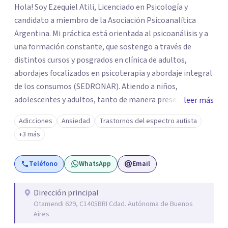
Hola! Soy Ezequiel Atili, Licenciado en Psicología y
candidato a miembro de la Asociación Psicoanalítica
Argentina. Mi práctica está orientada al psicoanálisis y a
una formación constante, que sostengo a través de
distintos cursos y posgrados en clínica de adultos,
abordajes focalizados en psicoterapia y abordaje integral
de los consumos (SEDRONAR). Atiendo a niños,
adolescentes y adultos, tanto de manera presencial
leer más
como online. Trabajo con distintas problemáticas como
Adicciones
Ansiedad
Trastornos del espectro autista
depresión, ataques de pánico, adicciones, trastornos
+3 más
alimentarios, trastornos del espectro autista (TEA) y
otras situaciones que generan malestar. Entiendo que
Teléfono
WhatsApp
Email
cada persona llega con una historia única, por eso el
proceso terapéutico es siempre singular y adaptado a
quien consulta.
Dirección principal
Otamendi 629, C1405BRI Cdad. Autónoma de Buenos
Aires