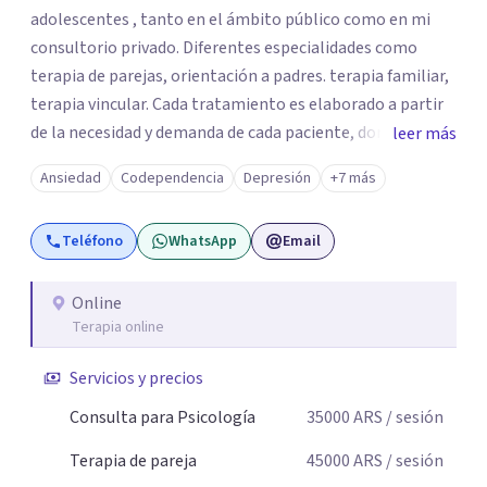
adolescentes , tanto en el ámbito público como en mi
consultorio privado. Diferentes especialidades como
terapia de parejas, orientación a padres. terapia familiar,
terapia vincular. Cada tratamiento es elaborado a partir
de la necesidad y demanda de cada paciente, donde
leer más
ambos vamos ejercer un papel activo en la orientación de
Ansiedad
Codependencia
Depresión
+7 más
la terapia. Para ello utilizo recursos técnicos amplios y
flexibles, adaptados al momento y problemática de cada
Teléfono
WhatsApp
Email
persona.
Online
Terapia online
Servicios y precios
Consulta para Psicología
35000
ARS
/ sesión
Terapia de pareja
45000
ARS
/ sesión