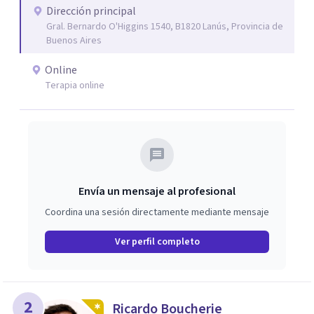
Dirección principal
creencias limitantes para vivir una vida diferente desde el
Gral. Bernardo O'Higgins 1540, B1820 Lanús, Provincia de
verdadero ser.
Buenos Aires
Online
Terapia online
Envía un mensaje al profesional
Coordina una sesión directamente mediante mensaje
Ver perfil completo
2
Ricardo Boucherie