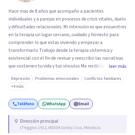
Hace mas de 8 años que acompaño a pacientes
individuales y a parejas en procesos de crisis vitales, duelo
y dificultades relacionales. Mi intensión es que encuentres
en la terapia un lugar cercano, cuidado y honesto para
comprender lo que estas viviendo y empezar a
transformarlo Trabajo desde la terapia sistemica y
existencial con el fin de revisar y reescribir las narrativas
que sostienen tu vida y tus vínculos Me recibí como lic en
leer más
psicología en 2016 (Universidad de Mendoza). Soy
Depresión
Problemas emocionales
Conflictos familiares
especialista en terapia de pareja (Escuela Sistemica
+4 más
Argentina), diplomada en psicoterapia integrativa
(Universidad de Mendoza) y cuento con formaciones en
Teléfono
WhatsApp
Email
duelo y terapia analítico-existencial Creo en la fuerza del
dialogo honesto, el cuidado mutuo y la posibilidad de
transformar relaciones (la primera relación es con
Dirección principal
O'Higgins 1912, M5504 Godoy Cruz, Mendoza
nosotros mismos). Como persona y terapeuta, encuentro