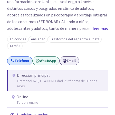
una formación constante, que sostengo a través de
distintos cursos y posgrados en clínica de adultos,
abordajes focalizados en psicoterapia y abordaje integral
de los consumos (SEDRONAR). Atiendo a niños,
adolescentes y adultos, tanto de manera presencial
leer más
como online. Trabajo con distintas problemáticas como
Adicciones
Ansiedad
Trastornos del espectro autista
depresión, ataques de pánico, adicciones, trastornos
+3 más
alimentarios, trastornos del espectro autista (TEA) y
otras situaciones que generan malestar. Entiendo que
Teléfono
WhatsApp
Email
cada persona llega con una historia única, por eso el
proceso terapéutico es siempre singular y adaptado a
quien consulta.
Dirección principal
Otamendi 629, C1405BRI Cdad. Autónoma de Buenos
Aires
Online
Terapia online
Servicios y precios