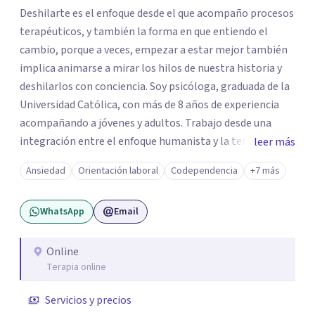
Deshilarte es el enfoque desde el que acompaño procesos
terapéuticos, y también la forma en que entiendo el
cambio, porque a veces, empezar a estar mejor también
implica animarse a mirar los hilos de nuestra historia y
deshilarlos con conciencia. Soy psicóloga, graduada de la
Universidad Católica, con más de 8 años de experiencia
acompañando a jóvenes y adultos. Trabajo desde una
integración entre el enfoque humanista y la terapia
leer más
cognitivo-conductual (TCC), combinando una escucha
Ansiedad
Orientación laboral
Codependencia
+7 más
profunda, empática y sin juicios, con herramientas con
herramientas psicológicas que ayudan a reconocer
WhatsApp
Email
patrones, resignificar experiencias y construir cambios
posibles. En el espacio terapéutico, el objetivo es que
puedas no solo sentirte escuchado/a, sino también
Online
Terapia online
comprender lo que te pasa, identificar patrones que
generan malestar y desarrollar recursos concretos para
Servicios y precios
afrontarlo.