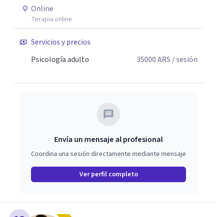
un profundo valor en ser escuchados sin juicio. Aprendí
Online
que las emociones no se "corrigen": se escuchan, se
Terapia online
abrazan y se ordenan. Por eso mi forma de trabajar
combina técnica, claridad y empatia. Si algo de lo que
Servicios y precios
leíste resonó con vos, sera un honor acompañarte en tu
Psicología adulto
35000
ARS
/ sesión
proceso de cambio.
Envía un mensaje al profesional
Coordina una sesión directamente mediante mensaje
Ver perfil completo