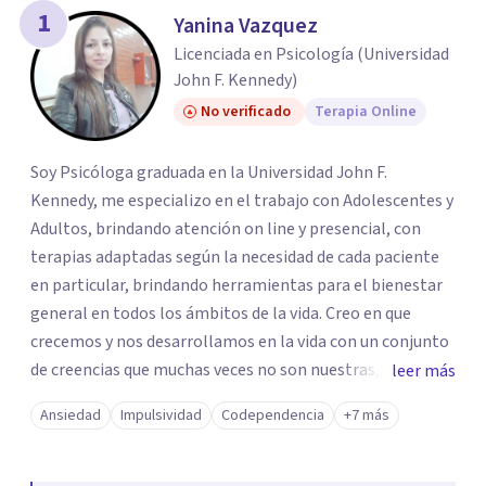
los profesionales que más se ajustan a tus
1
Yanina Vazquez
necesidades.
Licenciada en Psicología (Universidad
Responder cuestionario
John F. Kennedy)
No verificado
Terapia Online
Soy Psicóloga graduada en la Universidad John F.
Kennedy, me especializo en el trabajo con Adolescentes y
Adultos, brindando atención on line y presencial, con
terapias adaptadas según la necesidad de cada paciente
en particular, brindando herramientas para el bienestar
general en todos los ámbitos de la vida. Creo en que
crecemos y nos desarrollamos en la vida con un conjunto
de creencias que muchas veces no son nuestras, propias o
leer más
son erróneas acerca de nosotros mismos,o de la vida en
Ansiedad
Impulsividad
Codependencia
+7 más
general, incluyendo los vínculos con otras personas.. y
esto nos dificulta a la hora de transitar nuestro propio
camino. Por eso trabajo en la desprogramación de viejas