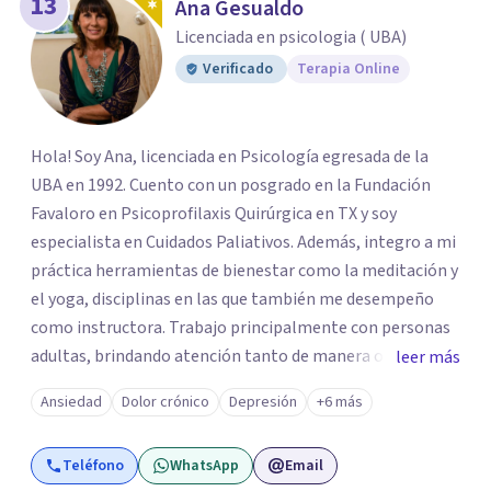
13
Ana Gesualdo
Licenciada en psicologia ( UBA)
Verificado
Terapia Online
Hola! Soy Ana, licenciada en Psicología egresada de la
UBA en 1992. Cuento con un posgrado en la Fundación
Favaloro en Psicoprofilaxis Quirúrgica en TX y soy
especialista en Cuidados Paliativos. Además, integro a mi
práctica herramientas de bienestar como la meditación y
el yoga, disciplinas en las que también me desempeño
como instructora. Trabajo principalmente con personas
adultas, brindando atención tanto de manera online
leer más
como en el consultorio, adaptándome a las necesidades
Ansiedad
Dolor crónico
Depresión
+6 más
de cada paciente. Acompaño procesos vinculados a la
ansiedad, la depresión, el estrés, el duelo, el dolor crónico
Teléfono
WhatsApp
Email
y distintos momentos vitales que requieren contención,