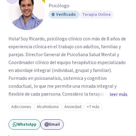
Psicólogo
Verificado
Terapia Online
Hola! Soy Ricardo, psicólogo clínico con más de 8 años de
experiencia clínica en el trabajo con adultos, familias y
parejas. Director General de PsicoSana Salud Mental y
Coordinador clínico del equipo terapéutico especializado
en abordaje integral (individual, grupal y familiar).
Formado en psicoanalisis, sistemica y cognitivo
conductual, lo que me permite una mirada integral y
flexible de cada paersona. Considero la terapia como un
leer más
espacio de escucha, construcción y transformación,
Adicciones
Alcoholismo
Ansiedad
+7 más
adpatando el contexto de cada persona para ayudarla de
la mejor manera posible.
WhatsApp
Email