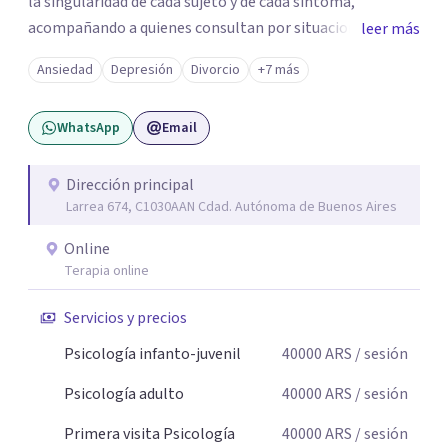
la singularidad de cada sujeto y de cada síntoma,
acompañando a quienes consultan por situaciones de
leer más
angustia, dificultades en los vínculos, inhibiciones,
Ansiedad
Depresión
Divorcio
+7 más
duelos, crisis vitales, padecimientos subjetivos y otros
modos de malestar. La práctica analítica propone un
WhatsApp
Email
espacio de palabra donde cada sujeto pueda interrogar
aquello que le genera sufrimiento, apostando a la
construcción de una respuesta singular frente a su
Dirección principal
Larrea 674, C1030AAN Cdad. Autónoma de Buenos Aires
malestar.
Online
Terapia online
Servicios y precios
Psicología infanto-juvenil
40000
ARS
/ sesión
Psicología adulto
40000
ARS
/ sesión
Primera visita Psicología
40000
ARS
/ sesión