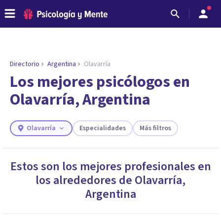
Directorio
Argentina
Olavarría
Los mejores psicólogos en
Olavarría, Argentina
Olavarría
Especialidades
Más filtros
Estos son los mejores profesionales en
los alrededores de
Olavarría
,
ENCONTRAR MI TERAPEUTA
¿Necesitas ayuda para encontrar el
Argentina
psicólogo adecuado?
Responde a unas breves preguntas y te ofreceremos