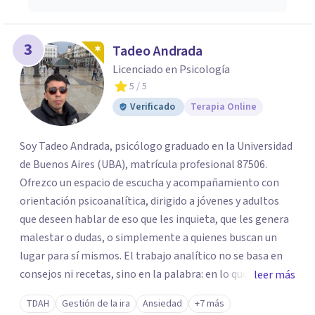
3
Tadeo Andrada
Licenciado en Psicología
5
/ 5
Verificado
Terapia Online
Soy Tadeo Andrada, psicólogo graduado en la Universidad
de Buenos Aires (UBA), matrícula profesional 87506.
Ofrezco un espacio de escucha y acompañamiento con
orientación psicoanalítica, dirigido a jóvenes y adultos
que deseen hablar de eso que les inquieta, que les genera
malestar o dudas, o simplemente a quienes buscan un
lugar para sí mismos. El trabajo analítico no se basa en
consejos ni recetas, sino en la palabra: en lo que cada
leer más
quien puede decir de su historia, de su deseo, de su
TDAH
Gestión de la ira
Ansiedad
+7 más
malestar... En el encuentro con un analista se abre la