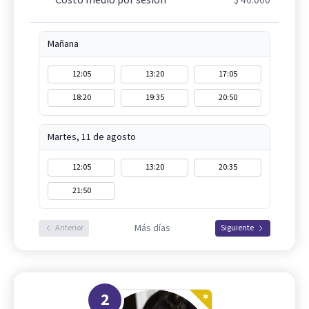
Costo medio por sesión
$ 40.000
Mañana
12:05
13:20
17:05
18:20
19:35
20:50
Martes, 11 de agosto
12:05
13:20
20:35
21:50
Más días
Anterior
Siguiente
2