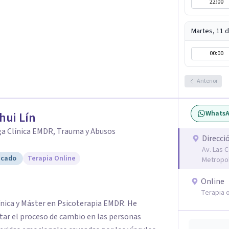
22:00
Martes, 11 
00:00
Anterior
Whats
hui Lín
ga Clínica EMDR, Trauma y Abusos
Direcci
Av. Las 
icado
Terapia Online
Metropol
Online
Terapia o
ínica y Máster en Psicoterapia EMDR. He
litar el proceso de cambio en las personas