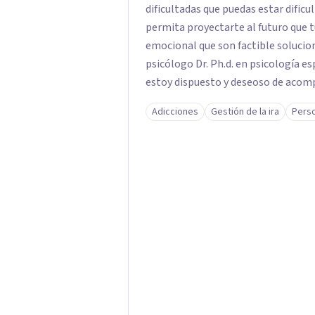
dificultadas que puedas estar dificul
permita proyectarte al futuro que 
emocional que son factible soluciona con mi ayuda. Soy 
psicólogo Dr. Ph.d. en psicología e
estoy dispuesto y deseoso de acom
y crecimiento personal dejando atr
Adicciones
Gestión de la ira
Perso
exitosos.Vamos a transitar juntos e
llamado un abrazo cordial.