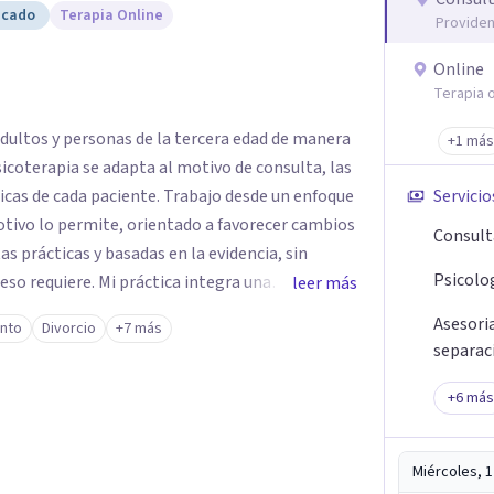
icado
Terapia Online
Providen
Online
Terapia o
adultos y personas de la tercera edad de manera
+1 más
sicoterapia se adapta al motivo de consulta, las
ticas de cada paciente. Trabajo desde un enfoque
Servicio
otivo lo permite, orientado a favorecer cambios
Consult
s prácticas y basadas en la evidencia, sin
Psicolo
práctica integra una
leer más
stencial. Además, soy Magíster en Filosofía,
Asesoria
ento
Divorcio
+7 más
Filosófica, formación que me permite
separac
lestar emocional, sino también la reflexión
ida y la toma de decisiones en momentos de
+
6
más
Miércoles, 