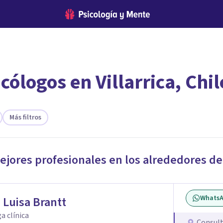
cólogos en Villarrica, Chil
encontrar el psicólogo adecuado?
 te ofreceremos los profesionales que más se ajustan a tus
Más filtros
ejores profesionales en los alrededores d
Whats
 Luisa Brantt
a clínica
Consult