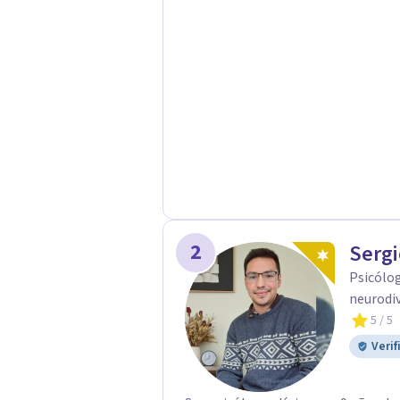
2
Sergi
Psicólog
neurodiv
5
/ 5
Verif