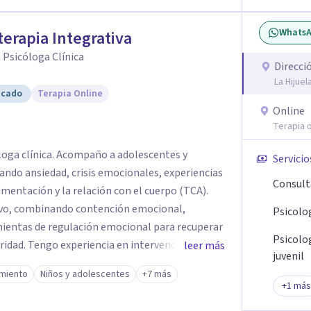
Whats
terapia Integrativa
 Psicóloga Clínica
Direcci
La Hijue
icado
Terapia Online
Online
Terapia o
óloga clínica. Acompaño a adolescentes y
Servicio
ando ansiedad, crisis emocionales, experiencias
Consult
imentación y la relación con el cuerpo (TCA).
ivo, combinando contención emocional,
Psicolo
ientas de regulación emocional para recuperar
Psicolo
ridad. Tengo experiencia en intervención en
leer más
juvenil
do corresponde, cuidando siempre un encuadre
miento
Niños y adolescentes
+7 más
tiendo principalmente en modalidad online y
+
1
más
ún disponibilidad. Registro en la