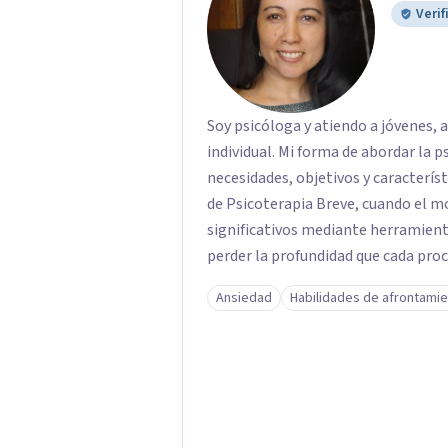
Verif
Soy psicóloga y atiendo a jóvenes, 
individual. Mi forma de abordar la p
necesidades, objetivos y caracterís
de Psicoterapia Breve, cuando el m
significativos mediante herramienta
perder la profundidad que cada proceso requiere. Mi 
perspectiva clínica, humanista y exi
Ansiedad
Habilidades de afrontami
Doctora en Filosofía y Consultora 
acompañar no solo el alivio del ma
sobre la identidad, el sentido de v
cambio o crisis.