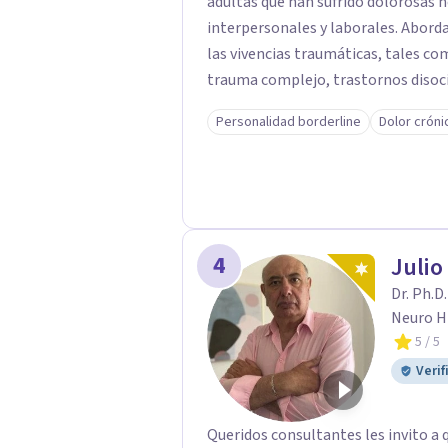
adultas que han sufrido dolorosas 
interpersonales y laborales. Abordando los trastornos psicológicos derivados de
las vivencias traumáticas, tales como; trastorno de estrés postraumático 
trauma complejo, trastornos disociativos, ansiedad, depresión, tr
de la personalidad. Como también la posibilidad de salir adelante y reparar el daño
Personalidad borderline
Dolor cróni
en quienes han sido víctimas de ab
laboral o mobbing, entre otros. Mi enfoque es proporcionar un espacio seguro y
comprensivo donde las personas pu
camino hacia la sanación y transfor
4
Julio
Dr. Ph.D
Neuro H
5
/ 5
Verif
Queridos consultantes les invito a