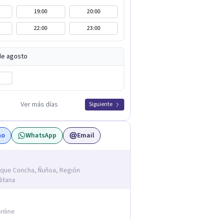
19:00
20:00
22:00
23:00
de agosto
Ver más días
Siguiente
no
WhatsApp
Email
ique Concha, Ñuñoa, Región
itana
nline