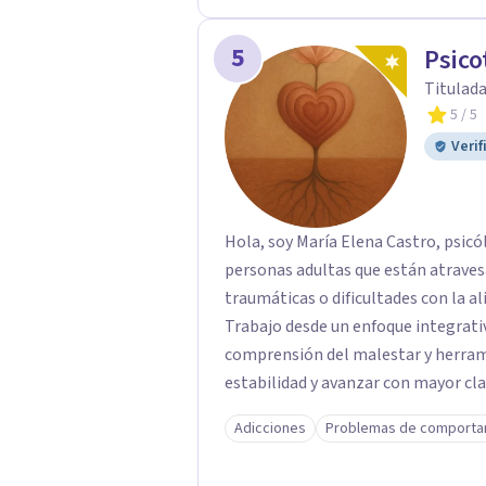
5
Psico
Titulada
5
/ 5
Verif
Hola, soy María Elena Castro, psic
personas adultas que están atraves
traumáticas o dificultades con la al
Trabajo desde un enfoque integrat
comprensión del malestar y herram
estabilidad y avanzar con mayor cla
crisis y evaluación de riesgo cuan
Adicciones
Problemas de comporta
seguro, respetuoso y a tu ritmo. A
también presencial en Santiago, seg