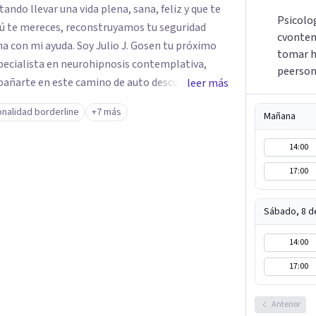
tando llevar una vida plena, sana, feliz y que te
Psicolo
tú te mereces, reconstruyamos tu seguridad
cvontem
Julio J. Gosen tu próximo
tomar h
specialista en neurohipnosis contemplativa,
peerson
pañarte en este camino de auto descubrimiento
leer más
ás todo aquello que nos impiden avanzar y ser
nalidad borderline
+7 más
Mañana
l camino a tu sanidad. DFisponible y atento a tu
14:00
17:00
Sábado, 8 d
14:00
17:00
Anterior