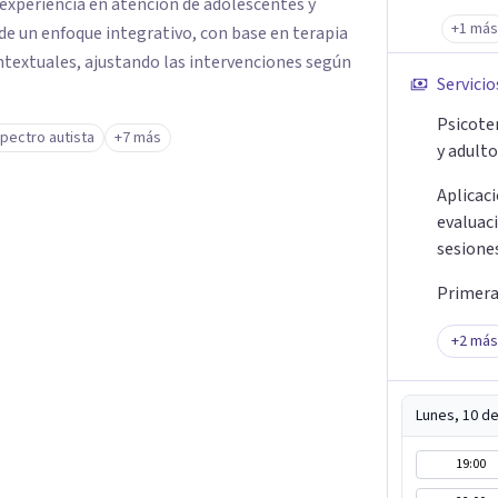
 experiencia en atención de adolescentes y
+1 más
de un enfoque integrativo, con base en terapia
ntextuales, ajustando las intervenciones según
Servicio
Psicote
pectro autista
+7 más
y adult
Aplicac
evaluac
sesione
Primera 
+
2
más
Lunes, 10 d
19:00