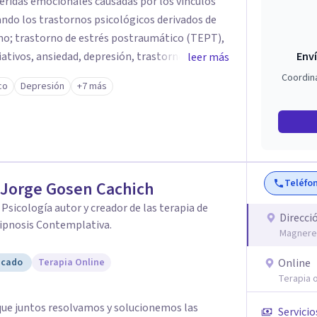
heridas emocionales causadas por los vínculos
(TEPT),
astorno límite
Enví
leer más
Coordin
co
Depresión
+7 más
uso, violencia de género, maltrato en ambiente
edan sentirse escuchadas y apoyadas, en su
mación de sus heridas y vidas.
Teléfo
 Jorge Gosen Cachich
. Psicología autor y creador de las terapia de
Direcci
ipnosis Contemplativa.
Magnere 
icado
Terapia Online
Online
Terapia o
 que juntos resolvamos y solucionemos las
Servicio