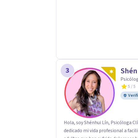
3
Shén
Psicólo
5
/ 5
Verif
Hola, soy Shénhui Lín, Psicóloga Cl
dedicado mi vida profesional a faci