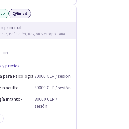
App
Email
ón principal
la Sur, Peñalolén, Región Metropolitana
nline
s y precios
a para Psicología
30000
CLP
/ sesión
gía adulto
30000
CLP
/ sesión
gía infanto-
30000
CLP
/
sesión