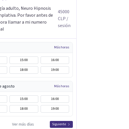
gía adulto, Neuro Hipnosis
45000
plativa. Por favor antes de
CLP
/
ora llamar a mi numero
sesión
al
Más horas
15:00
16:00
18:00
19:00
e agosto
Más horas
15:00
16:00
18:00
19:00
Ver más días
Siguiente