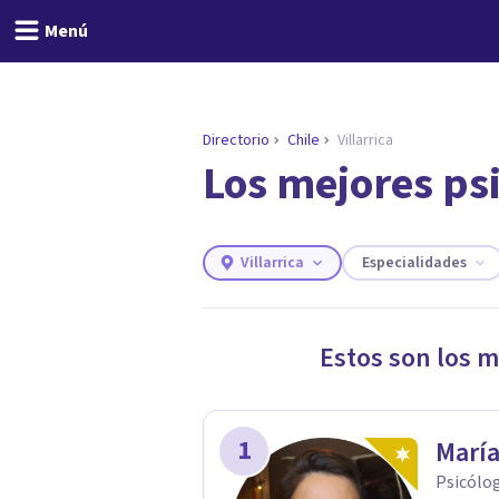
Menú
Directorio
Chile
Villarrica
Los mejores psi
ENCONTRAR MI TERAPEUTA
¿Necesitas ayuda para 
Responde a unas breves preguntas y
necesidades.
Villarrica
Especialidades
Responder cuestionario
Estos son los m
1
María
Psicólog