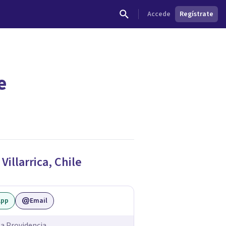
Accede
Regístrate
e
e
Villarrica
,
Chile
App
Email
a Providencia