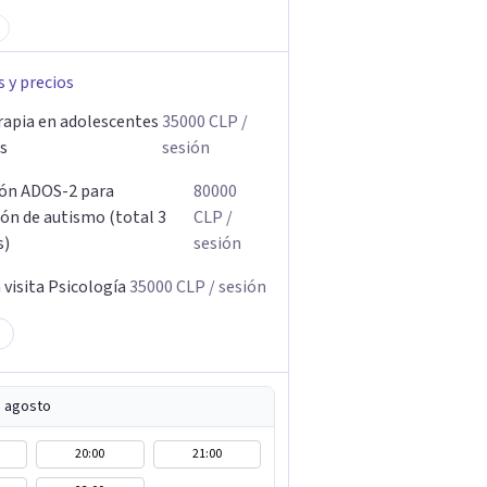
s y precios
rapia en adolescentes
35000
CLP
/
os
sesión
ión ADOS-2 para
80000
ión de autismo (total 3
CLP
/
s)
sesión
visita Psicología
35000
CLP
/ sesión
e agosto
20:00
21:00