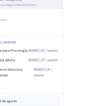
cia, Región Metropolitana
nline
s y precios
a para Psicología
45000
CLP
/ sesión
gía adulto
45000
CLP
/ sesión
s en divorcios,
45000
CLP
/
iones
sesión
12 de agosto