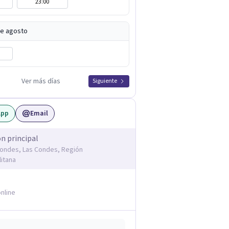
23:00
de agosto
Ver más días
Siguiente
App
Email
ón principal
Condes, Las Condes, Región
itana
nline