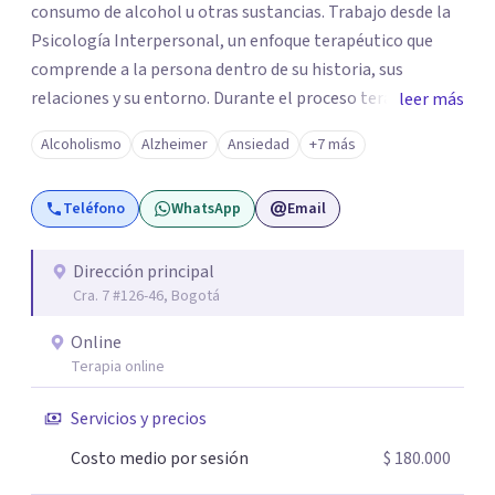
consumo de alcohol u otras sustancias. Trabajo desde la
Psicología Interpersonal, un enfoque terapéutico que
comprende a la persona dentro de su historia, sus
relaciones y su entorno. Durante el proceso terapéutico
leer más
exploramos cómo tus experiencias pasadas, tus vínculos
Alcoholismo
Alzheimer
Ansiedad
+7 más
y tu contexto actual influyen en tu bienestar emocional,
con el objetivo de generar cambios significativos y
Teléfono
WhatsApp
Email
duraderos en tu vida. Mi propósito como psicóloga es
ofrecer un espacio seguro, cálido y libre de juicios, donde
puedas sentirte escuchado(a). En terapia trabajaremos
Dirección principal
Cra. 7 #126-46, Bogotá
juntos para identificar tus recursos personales, fortalecer
tus herramientas emocionales y encontrar nuevas
Online
maneras de afrontar aquello que hoy te genera malestar.
Terapia online
Atiendo presencial en Bogotá y también terapia online,
adaptándome a tus necesidades. Si sientes que es
Servicios y precios
momento de empezar un proceso terapéutico o deseas
Costo medio por sesión
$ 180.000
comprender mejor lo que estás viviendo, estaré