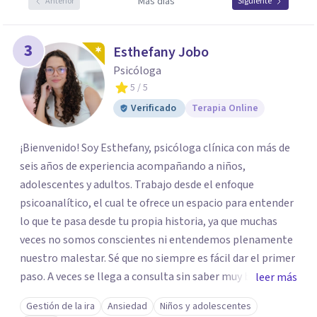
Más días
Anterior
Siguiente
3
Esthefany Jobo
Psicóloga
5
/ 5
Verificado
Terapia Online
¡Bienvenido! Soy Esthefany, psicóloga clínica con más de
seis años de experiencia acompañando a niños,
adolescentes y adultos. Trabajo desde el enfoque
psicoanalítico, el cual te ofrece un espacio para entender
lo que te pasa desde tu propia historia, ya que muchas
veces no somos conscientes ni entendemos plenamente
nuestro malestar. Sé que no siempre es fácil dar el primer
paso. A veces se llega a consulta sin saber muy bien qué
leer más
decir, o sintiendo que algo no anda bien pero sin poder
Gestión de la ira
Ansiedad
Niños y adolescentes
nombrarlo. Mi intención es acompañarte en ese proceso,