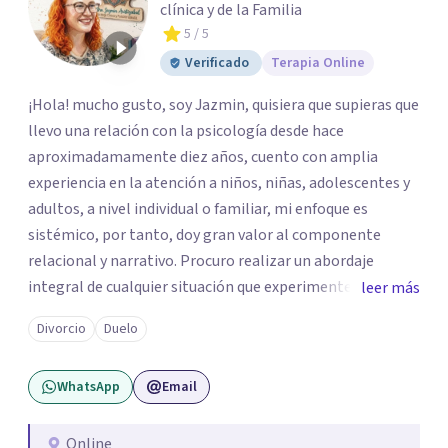
clínica y de la Familia
5
/ 5
Verificado
Terapia Online
¡Hola! mucho gusto, soy Jazmin, quisiera que supieras que
llevo una relación con la psicología desde hace
aproximadamamente diez años, cuento con amplia
experiencia en la atención a niños, niñas, adolescentes y
adultos, a nivel individual o familiar, mi enfoque es
sistémico, por tanto, doy gran valor al componente
relacional y narrativo. Procuro realizar un abordaje
integral de cualquier situación que experimenten mis
leer más
consultantes y así lograr una comprensión que favorezca
Divorcio
Duelo
procesos de aprendizaje significativo y potencializar así
la movilización de recursos en pro de la solución y el
WhatsApp
Email
bienestar.
Online