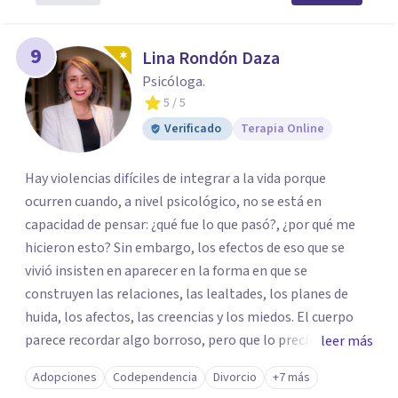
9
Lina Rondón Daza
Psicóloga.
5
/ 5
Verificado
Terapia Online
Hay violencias difíciles de integrar a la vida porque
ocurren cuando, a nivel psicológico, no se está en
capacidad de pensar: ¿qué fue lo que pasó?, ¿por qué me
hicieron esto? Sin embargo, los efectos de eso que se
vivió insisten en aparecer en la forma en que se
construyen las relaciones, las lealtades, los planes de
huida, los afectos, las creencias y los miedos. El cuerpo
parece recordar algo borroso, pero que lo precipita a
leer más
reaccionar cuando siente una amenaza. Algunas personas
Adopciones
Codependencia
Divorcio
+7 más
parecen notar que algo pasa y, de vez en cuando, en la