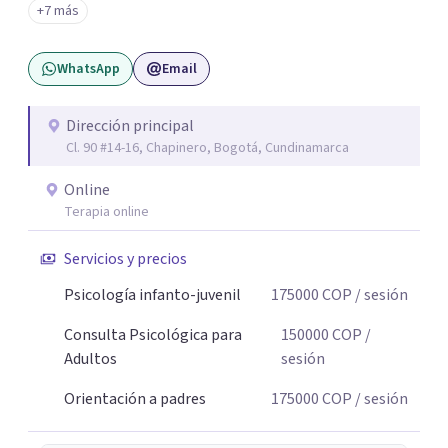
+7 más
sin juicios y a tu propio ritmo, para que lo que hoy te pesa
pueda pensarse y transformarse.
WhatsApp
Email
Dirección principal
Cl. 90 #14-16, Chapinero, Bogotá, Cundinamarca
Online
Terapia online
Servicios y precios
Psicología infanto-juvenil
175000
COP
/ sesión
Consulta Psicológica para
150000
COP
/
Adultos
sesión
Orientación a padres
175000
COP
/ sesión