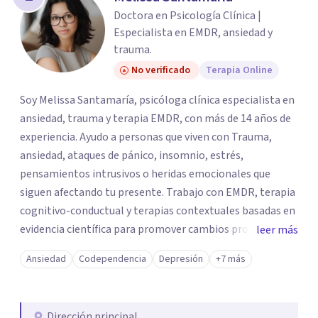
los profesionales que más se ajustan a tus
Doctora en Psicología Clínica |
necesidades.
Especialista en EMDR, ansiedad y
Responder cuestionario
trauma.
No verificado
Terapia Online
Soy Melissa Santamaría, psicóloga clínica especialista en
ansiedad, trauma y terapia EMDR, con más de 14 años de
experiencia. Ayudo a personas que viven con Trauma,
ansiedad, ataques de pánico, insomnio, estrés,
pensamientos intrusivos o heridas emocionales que
siguen afectando tu presente. Trabajo con EMDR, terapia
cognitivo-conductual y terapias contextuales basadas en
evidencia científica para promover cambios profundos y
leer más
duraderos. Atiendo adultos, adolescentes, parejas y
Ansiedad
Codependencia
Depresión
+7 más
familias de forma presencial en Medellín y online, en un
espacio seguro, cercano y profesional.
Dirección principal