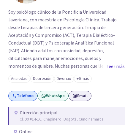
Soy psicólogo clínico de la Pontificia Universidad
Javeriana, con maestría en Psicología Clínica. Trabajo
desde terapias de tercera generación: Terapia de
Aceptación y Compromiso (ACT), Terapia Dialéctico-
Conductual (DBT) y Psicoterapia Analítica Funcional
(FAP). Atiendo adultos con ansiedad, depresión,
dificultades para manejar emociones, duelos y
momentos de quiebre. Muchas personas que llegan a
leer más
consulta no solo cargan con un síntoma: sienten que sus
Ansiedad
Depresión
Divorcio
+6 más
propias reacciones emocionales les complican más la
vida. Desde ahí trabajamos. No busco eliminar el
Teléfono
WhatsApp
Email
malestar a la fuerza. Prefiero entender qué lo sostiene y
trabajar desde eso, no en contra. Atiendo en Bogotá de
forma presencial y también online.
Dirección principal
Cl. 90 #14-16, Chapinero, Bogotá, Cundinamarca
Online