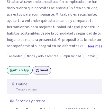
Si estas atravesando una situación complicada o te has
dado cuenta que necesitas aclarar algún área en tu vida,
acá estoy para acompañarte. Mi trabajo es escucharte,
ayudarte a entender qué esta pasando y compartirte
herramientas para mejorar tu salud integral y construir
hábitos sostenibles desde la comodidad y seguridad de tu
hogar o de manera presencial. Mi propósito es brindar un
acompañamiento integral en las diferentes etapas de la
leer más
vida, adaptando la intervención a las necesidades de cada
Ansiedad
Niños y adolescentes
Impulsividad
+7 más
momento del ciclo vital. Un espacio enteramente
confidencial y seguro, con flexibilidad de horarios y una
WhatsApp
Email
atención personalizada. Durante mi trayectoria los
pacientes han destacado mi empatía, mi profesionalismo
y enfoque integral. Estoy a un mensaje de whatsapp si
Online
Terapia online
necesitas orientación "Tu bienestar es la prioridad, sin
importar la distancia"
Servicios y precios