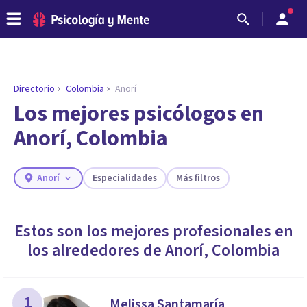
Directorio
Colombia
Anorí
Los mejores psicólogos en
Anorí, Colombia
Anorí
Especialidades
Más filtros
Estos son los mejores profesionales en
los alrededores de
Anorí
,
Colombia
ENCONTRAR MI TERAPEUTA
¿Necesitas ayuda para encontrar el
psicólogo adecuado?
Responde a unas breves preguntas y te ofreceremos
1
Melissa Santamaría