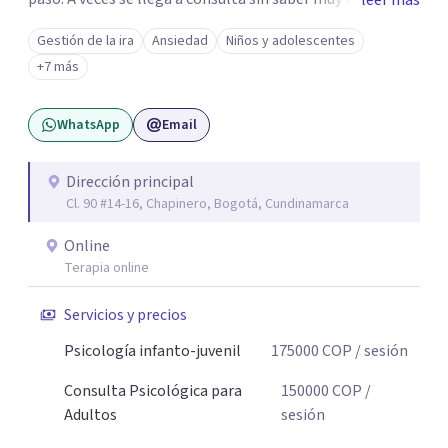
leer más
decir, o sintiendo que algo no anda bien pero sin poder
Gestión de la ira
Ansiedad
Niños y adolescentes
nombrarlo. Mi intención es acompañarte en ese proceso,
+7 más
sin juicios y a tu propio ritmo, para que lo que hoy te pesa
pueda pensarse y transformarse.
WhatsApp
Email
Dirección principal
Cl. 90 #14-16, Chapinero, Bogotá, Cundinamarca
Online
Terapia online
Servicios y precios
Psicología infanto-juvenil
175000
COP
/ sesión
Consulta Psicológica para
150000
COP
/
Adultos
sesión