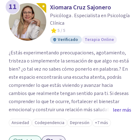
11
Xiomara Cruz Sajonero
Psicóloga . Especialista en Psicología
Clínica
5
/ 5
Verificado
Terapia Online
¿Estás experimentando preocupaciones, agotamiento,
tristeza o simplemente la sensación de que algo no está
bien? ¿o tal vez no sabes cómo ponerlo en palabras.? En
este espacio encontrarás una escucha atenta, podrás
comprender lo que estás viviendo y avanzar hacia
cambios que realmente tengan sentido para ti. Si deseas
comprender lo que te ocurre, fortalecer el bienestar
emocional y construir una relación más saludable
leer más
contigo mismo y con los demás y sientes que este puede
Ansiedad
Codependencia
Depresión
+7 más
ser un buen momento para empezar, estaré dispuesta a
acompañarte en ese proceso.