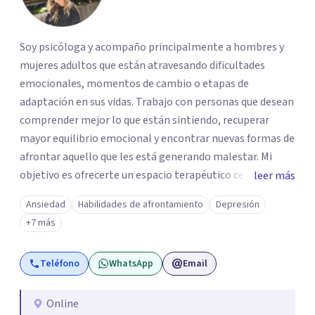
Soy psicóloga y acompaño principalmente a hombres y
mujeres adultos que están atravesando dificultades
emocionales, momentos de cambio o etapas de
adaptación en sus vidas. Trabajo con personas que desean
comprender mejor lo que están sintiendo, recuperar
mayor equilibrio emocional y encontrar nuevas formas de
afrontar aquello que les está generando malestar. Mi
objetivo es ofrecerte un espacio terapéutico cercano,
leer más
seguro y libre de juicios, en el que puedas comprender
Ansiedad
Habilidades de afrontamiento
Depresión
mejor lo que estás viviendo, reconocer tus necesidades y
+7 más
desarrollar herramientas que te ayuden a afrontar tu
malestar emocional con mayor claridad y bienestar.
Teléfono
WhatsApp
Email
Online