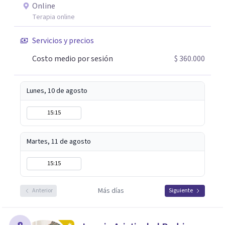
Online
la tranquilidad que si se puede. Soy certificada en Crianza
Terapia online
Consciente por la Conscious Coaching Academy de la Dra.
Shefali Tsabary, formada en Conscious Discipline® e
Servicios y precios
instructora certificada de Mindfulness por la Universidad
Costo medio por sesión
$ 360.000
de California. Si buscas un acompañamiento cercano,
práctico y efectivo, será un placer acompañarte.
Lunes, 10 de agosto
15:15
Martes, 11 de agosto
15:15
Más días
Anterior
Siguiente