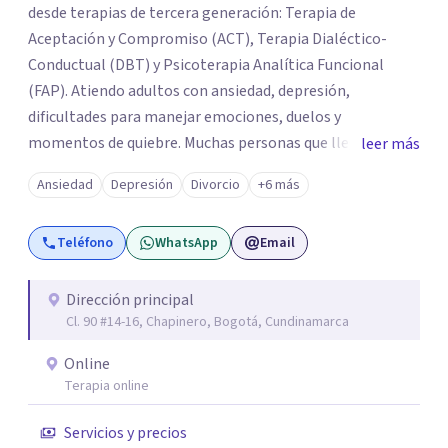
desde terapias de tercera generación: Terapia de
Aceptación y Compromiso (ACT), Terapia Dialéctico-
Conductual (DBT) y Psicoterapia Analítica Funcional
(FAP). Atiendo adultos con ansiedad, depresión,
dificultades para manejar emociones, duelos y
momentos de quiebre. Muchas personas que llegan a
leer más
consulta no solo cargan con un síntoma: sienten que sus
Ansiedad
Depresión
Divorcio
+6 más
propias reacciones emocionales les complican más la
vida. Desde ahí trabajamos. No busco eliminar el
Teléfono
WhatsApp
Email
malestar a la fuerza. Prefiero entender qué lo sostiene y
trabajar desde eso, no en contra. Atiendo en Bogotá de
forma presencial y también online.
Dirección principal
Cl. 90 #14-16, Chapinero, Bogotá, Cundinamarca
Online
Terapia online
Servicios y precios