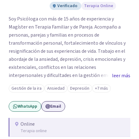
Verificado
Terapia Online
Soy Psicóloga con más de 15 años de experiencia y
Magíster en Terapia Familiar y de Pareja. Acompaño a
personas, parejas y familias en procesos de
transformación personal, fortalecimiento de vínculos y
resignificación de sus experiencias de vida. Trabajo en el
abordaje de la ansiedad, depresión, crisis emocionales y
existenciales, conflictos en las relaciones
interpersonales y dificultades en la gestión emocional,
leer más
ofreciendo un espacio de escucha, comprensión y
Gestión de la ira
Ansiedad
Depresión
+7 más
acompañamiento terapéutico. Cada proceso terapéutico
es único. Por eso, en cada sesión se construye un espacio
WhatsApp
Email
seguro donde la palabra, las emociones y las experiencias
pueden ser comprendidas desde una mirada profunda y
humana. A través del análisis y la reflexión conjunta,
Online
Terapia online
buscamos identificar aquello que genera malestar o