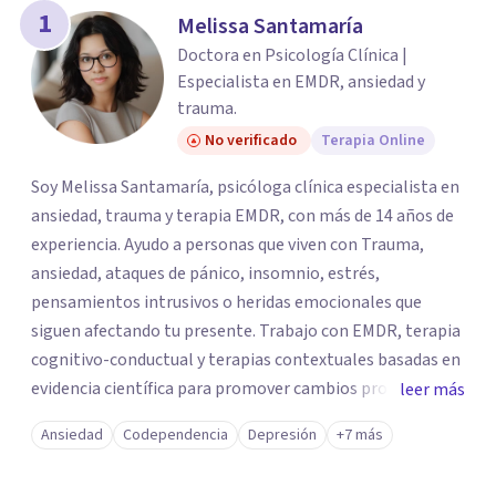
1
Melissa Santamaría
Doctora en Psicología Clínica |
Especialista en EMDR, ansiedad y
trauma.
No verificado
Terapia Online
Soy Melissa Santamaría, psicóloga clínica especialista en
ansiedad, trauma y terapia EMDR, con más de 14 años de
experiencia. Ayudo a personas que viven con Trauma,
ansiedad, ataques de pánico, insomnio, estrés,
pensamientos intrusivos o heridas emocionales que
siguen afectando tu presente. Trabajo con EMDR, terapia
cognitivo-conductual y terapias contextuales basadas en
evidencia científica para promover cambios profundos y
leer más
duraderos. Atiendo adultos, adolescentes, parejas y
Ansiedad
Codependencia
Depresión
+7 más
familias de forma presencial en Medellín y online, en un
espacio seguro, cercano y profesional.