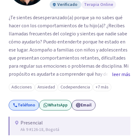
Verificado
Terapia Online
¿Te sientes desesperanzado(a) porque ya no sabes qué
hacer con los comportamientos de tu hijo(a)? ¿Recibes
llamadas frecuentes del colegio y sientes que nadie sabe
cómo ayudarlo? Puedo entenderte porque he estado en
ese lugar. Acompaño a familias con niños y adolescentes
que presentan comportamientos retantes, dificultades
para regular sus emociones o problemas de disciplina. Mi
propósito es ayudarte a comprender qué hay detrás de
leer más
esas conductas y desarrollar las habilidades y
Adicciones
Ansiedad
Codependencia
+7 más
herramientas que se necesitan para transformar estas
conductas indeseadas. De la misma manera, trabajo de la
Teléfono
WhatsApp
Email
mano con el colegio para que familia e institución
utilicen un mismo lenguaje, en caso que sea necesario. El
ser educadora, madre de un niño con comportamiento
Presencial
Ak 9 #126-18, Bogotá
retante y con 28 años de experiencia hace que entienda
tus retos y al mismo tiempo desde mi experiencia darte