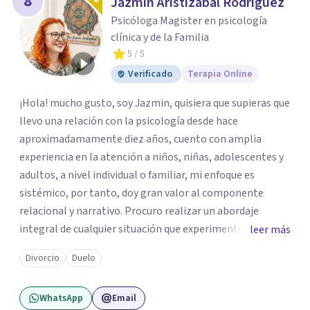
8
Jazmin Aristizabal Rodriguez
Psicóloga Magister en psicología
clínica y de la Familia
5
/ 5
Verificado
Terapia Online
¡Hola! mucho gusto, soy Jazmin, quisiera que supieras que
llevo una relación con la psicología desde hace
aproximadamamente diez años, cuento con amplia
experiencia en la atención a niños, niñas, adolescentes y
adultos, a nivel individual o familiar, mi enfoque es
sistémico, por tanto, doy gran valor al componente
relacional y narrativo. Procuro realizar un abordaje
integral de cualquier situación que experimenten mis
leer más
consultantes y así lograr una comprensión que favorezca
Divorcio
Duelo
procesos de aprendizaje significativo y potencializar así
la movilización de recursos en pro de la solución y el
WhatsApp
Email
bienestar.