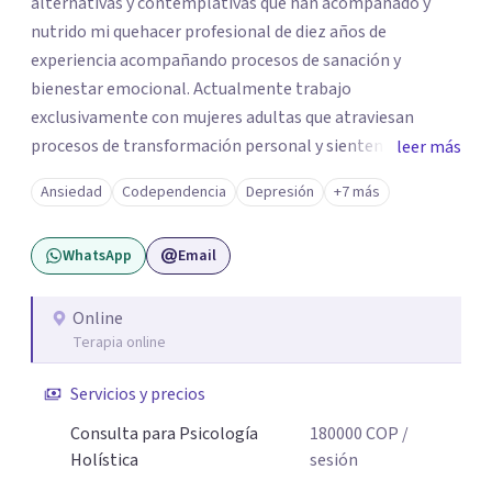
alternativas y contemplativas que han acompañado y
nutrido mi quehacer profesional de diez años de
experiencia acompañando procesos de sanación y
bienestar emocional. Actualmente trabajo
exclusivamente con mujeres adultas que atraviesan
procesos de transformación personal y sienten la
leer más
necesidad de tomar una pausa para reconectar consigo
Ansiedad
Codependencia
Depresión
+7 más
mismas y hacer un viaje de autoconocimiento profundo.
Mi propio camino profesional me llevó a trabajar antes
WhatsApp
Email
con niños, adolescentes y familias en contextos
educativos, sociales y comunitarios. Ese recorrido me
enseñó que el cambio real ocurre cuando la persona se
Online
Terapia online
siente vista, escuchada, acompañada; y sobre todo
cuando encuentra herramientas concretas que puede
Servicios y precios
llevar a su vida cotidiana. Hoy, esa experiencia se traduce
en un acompañamiento terapéutico, desde un enfoque
Consulta para Psicología
180000
COP
/
que une el rigor de la psicología con la sabiduría del
Holística
sesión
cuerpo, la presencia y la compasión.