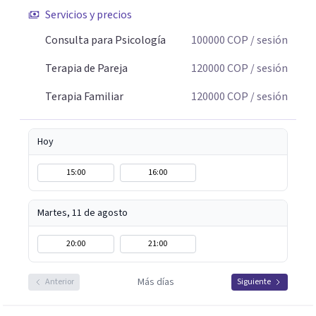
conflicto, para construir nuevas formas de entender la
Servicios y precios
historia personal, familiar o de pareja y promover
cambios que favorezcan el bienestar emocional y
Consulta para Psicología
100000
COP
/ sesión
relacional. La terapia es una oportunidad para
Terapia de Pareja
120000
COP
/ sesión
comprenderse, transformarse y construir relaciones más
conscientes y saludables. Te espero para acompañarte en
Terapia Familiar
120000
COP
/ sesión
tu proceso personal, familiar o de pareja.
Hoy
15:00
16:00
Martes, 11 de agosto
20:00
21:00
Más días
Anterior
Siguiente