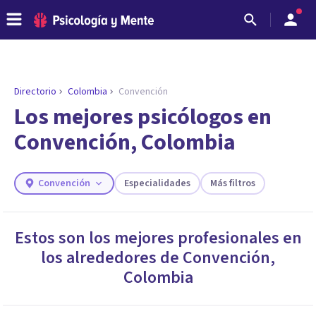
Directorio
Colombia
Convención
ENCONTRAR MI TERAPEUTA
¿Necesitas ayuda para encontrar el
Los mejores psicólogos en
psicólogo adecuado?
Convención, Colombia
Responde a unas breves preguntas y te ofreceremos
los profesionales que más se ajustan a tus
necesidades.
Convención
Especialidades
Más filtros
Responder cuestionario
Estos son los mejores profesionales en
los alrededores de
Convención
,
Colombia