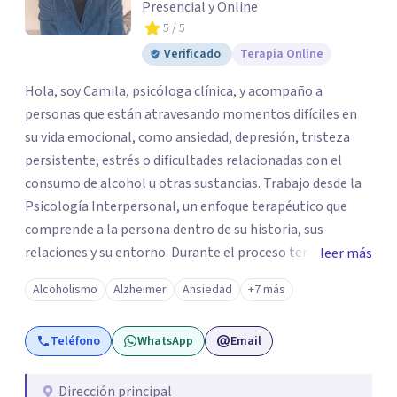
Presencial y Online
5
/ 5
Verificado
Terapia Online
Hola, soy Camila, psicóloga clínica, y acompaño a
personas que están atravesando momentos difíciles en
su vida emocional, como ansiedad, depresión, tristeza
persistente, estrés o dificultades relacionadas con el
consumo de alcohol u otras sustancias. Trabajo desde la
Psicología Interpersonal, un enfoque terapéutico que
comprende a la persona dentro de su historia, sus
relaciones y su entorno. Durante el proceso terapéutico
leer más
exploramos cómo tus experiencias pasadas, tus vínculos
Alcoholismo
Alzheimer
Ansiedad
+7 más
y tu contexto actual influyen en tu bienestar emocional,
con el objetivo de generar cambios significativos y
Teléfono
WhatsApp
Email
duraderos en tu vida. Mi propósito como psicóloga es
ofrecer un espacio seguro, cálido y libre de juicios, donde
puedas sentirte escuchado(a). En terapia trabajaremos
Dirección principal