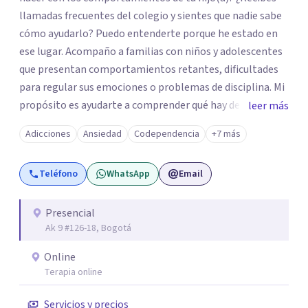
llamadas frecuentes del colegio y sientes que nadie sabe
cómo ayudarlo? Puedo entenderte porque he estado en
ese lugar. Acompaño a familias con niños y adolescentes
que presentan comportamientos retantes, dificultades
para regular sus emociones o problemas de disciplina. Mi
propósito es ayudarte a comprender qué hay detrás de
leer más
esas conductas y desarrollar las habilidades y
Adicciones
Ansiedad
Codependencia
+7 más
herramientas que se necesitan para transformar estas
conductas indeseadas. De la misma manera, trabajo de la
Teléfono
WhatsApp
Email
mano con el colegio para que familia e institución
utilicen un mismo lenguaje, en caso que sea necesario. El
ser educadora, madre de un niño con comportamiento
Presencial
Ak 9 #126-18, Bogotá
retante y con 28 años de experiencia hace que entienda
tus retos y al mismo tiempo desde mi experiencia darte
Online
la tranquilidad que si se puede. Soy certificada en Crianza
Terapia online
Consciente por la Conscious Coaching Academy de la Dra.
Shefali Tsabary, formada en Conscious Discipline® e
Servicios y precios