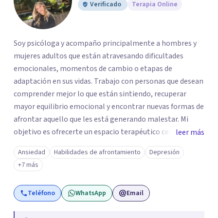
Verificado
Terapia Online
Soy psicóloga y acompaño principalmente a hombres y
mujeres adultos que están atravesando dificultades
emocionales, momentos de cambio o etapas de
adaptación en sus vidas. Trabajo con personas que desean
comprender mejor lo que están sintiendo, recuperar
mayor equilibrio emocional y encontrar nuevas formas de
afrontar aquello que les está generando malestar. Mi
objetivo es ofrecerte un espacio terapéutico cercano,
leer más
seguro y libre de juicios, en el que puedas comprender
Ansiedad
Habilidades de afrontamiento
Depresión
mejor lo que estás viviendo, reconocer tus necesidades y
+7 más
desarrollar herramientas que te ayuden a afrontar tu
malestar emocional con mayor claridad y bienestar.
Teléfono
WhatsApp
Email