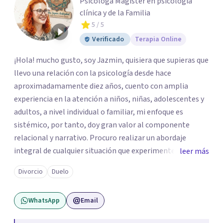
Psicóloga Magister en psicología
clínica y de la Familia
5
/ 5
Verificado
Terapia Online
¡Hola! mucho gusto, soy Jazmin, quisiera que supieras que
llevo una relación con la psicología desde hace
aproximadamamente diez años, cuento con amplia
experiencia en la atención a niños, niñas, adolescentes y
adultos, a nivel individual o familiar, mi enfoque es
sistémico, por tanto, doy gran valor al componente
relacional y narrativo. Procuro realizar un abordaje
integral de cualquier situación que experimenten mis
leer más
consultantes y así lograr una comprensión que favorezca
Divorcio
Duelo
procesos de aprendizaje significativo y potencializar así
la movilización de recursos en pro de la solución y el
WhatsApp
Email
bienestar.