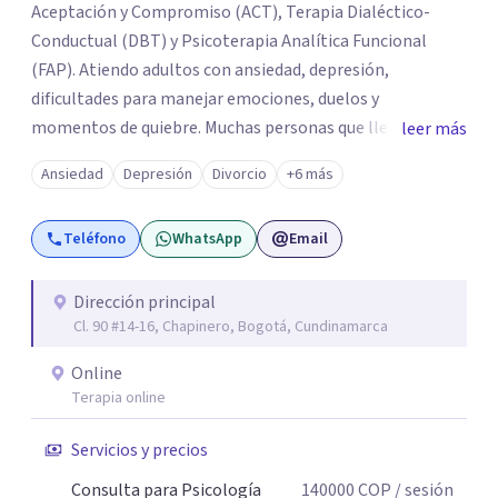
Aceptación y Compromiso (ACT), Terapia Dialéctico-
Conductual (DBT) y Psicoterapia Analítica Funcional
(FAP). Atiendo adultos con ansiedad, depresión,
dificultades para manejar emociones, duelos y
momentos de quiebre. Muchas personas que llegan a
leer más
consulta no solo cargan con un síntoma: sienten que sus
Ansiedad
Depresión
Divorcio
+6 más
propias reacciones emocionales les complican más la
vida. Desde ahí trabajamos. No busco eliminar el
Teléfono
WhatsApp
Email
malestar a la fuerza. Prefiero entender qué lo sostiene y
trabajar desde eso, no en contra. Atiendo en Bogotá de
forma presencial y también online.
Dirección principal
Cl. 90 #14-16, Chapinero, Bogotá, Cundinamarca
Online
Terapia online
Servicios y precios
Consulta para Psicología
140000
COP
/ sesión