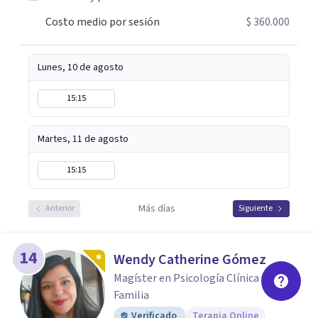
instructora certificada de Mindfulness por la Universidad
Costo medio por sesión
$ 360.000
de California. Si buscas un acompañamiento cercano,
práctico y efectivo, será un placer acompañarte.
Lunes, 10 de agosto
15:15
Martes, 11 de agosto
15:15
Más días
Anterior
Siguiente
14
Wendy Catherine Gómez
Magíster en Psicología Clínica y de la
Familia
Verificado
Terapia Online