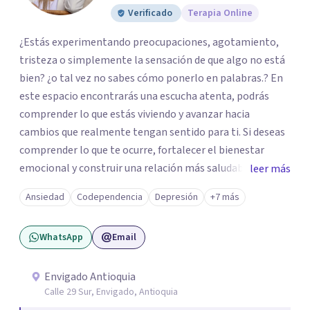
Verificado
Terapia Online
¿Estás experimentando preocupaciones, agotamiento,
tristeza o simplemente la sensación de que algo no está
bien? ¿o tal vez no sabes cómo ponerlo en palabras.? En
este espacio encontrarás una escucha atenta, podrás
comprender lo que estás viviendo y avanzar hacia
cambios que realmente tengan sentido para ti. Si deseas
comprender lo que te ocurre, fortalecer el bienestar
emocional y construir una relación más saludable
leer más
contigo mismo y con los demás y sientes que este puede
Ansiedad
Codependencia
Depresión
+7 más
ser un buen momento para empezar, estaré dispuesta a
acompañarte en ese proceso.
WhatsApp
Email
Envigado Antioquia
Calle 29 Sur, Envigado, Antioquia