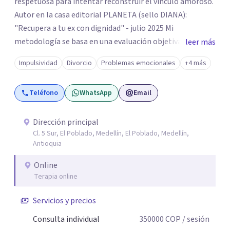
respetuosa para intentar reconstruir el vinculo amoroso.
Autor en la casa editorial PLANETA (sello DIANA):
"Recupera a tu ex con dignidad" - julio 2025 Mi
metodología se basa en una evaluación objetiva de
leer más
escenarios según la necesidad del paciente, centrada en
Impulsividad
Divorcio
Problemas emocionales
+4 más
tres ejes fundamentales: 1- Análisis de viabilidad:
estimación de probabilidades reales de recuperación de la
Teléfono
WhatsApp
Email
relación de pareja 2- Análisis conductual: evaluación de
comportamientos post-ruptura y patrones de
interacción 3- Soporte emocional: acompañamiento
Dirección principal
Cl. 5 Sur, El Poblado, Medellín, El Poblado, Medellín,
para la gestión del duelo afectivo
Antioquia
Online
Terapia online
Servicios y precios
Consulta individual
350000
COP
/ sesión