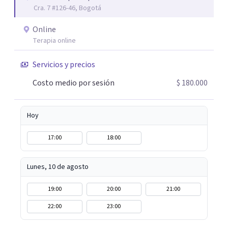
Cra. 7 #126-46, Bogotá
juntos para identificar tus recursos personales, fortalecer
tus herramientas emocionales y encontrar nuevas
Online
maneras de afrontar aquello que hoy te genera malestar.
Terapia online
Atiendo presencial en Bogotá y también terapia online,
adaptándome a tus necesidades. Si sientes que es
Servicios y precios
momento de empezar un proceso terapéutico o deseas
Costo medio por sesión
$ 180.000
comprender mejor lo que estás viviendo, estaré
encantada de acompañarte en este camino hacia tu
bienestar emocional.
Hoy
17:00
18:00
Lunes, 10 de agosto
19:00
20:00
21:00
22:00
23:00