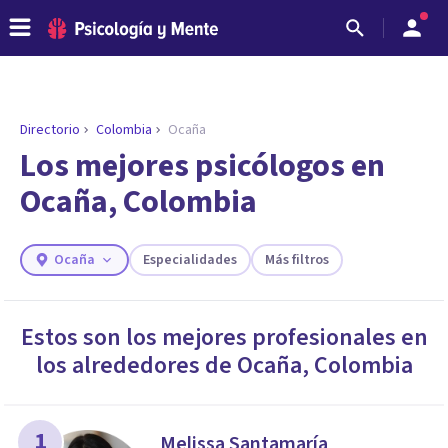
Directorio
Colombia
Ocaña
ENCONTRAR MI TERAPEUTA
¿Necesitas ayuda para encontrar el
Los mejores psicólogos en
psicólogo adecuado?
Ocaña, Colombia
Responde a unas breves preguntas y te ofreceremos
los profesionales que más se ajustan a tus
necesidades.
Ocaña
Especialidades
Más filtros
Responder cuestionario
Estos son los mejores profesionales en
los alrededores de
Ocaña
,
Colombia
1
Melissa Santamaría