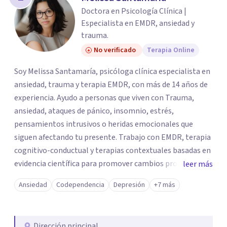
Doctora en Psicología Clínica |
Especialista en EMDR, ansiedad y
trauma.
No verificado
Terapia Online
Soy Melissa Santamaría, psicóloga clínica especialista en
ansiedad, trauma y terapia EMDR, con más de 14 años de
experiencia. Ayudo a personas que viven con Trauma,
ansiedad, ataques de pánico, insomnio, estrés,
pensamientos intrusivos o heridas emocionales que
siguen afectando tu presente. Trabajo con EMDR, terapia
cognitivo-conductual y terapias contextuales basadas en
evidencia científica para promover cambios profundos y
leer más
duraderos. Atiendo adultos, adolescentes, parejas y
Ansiedad
Codependencia
Depresión
+7 más
familias de forma presencial en Medellín y online, en un
espacio seguro, cercano y profesional.
Dirección principal