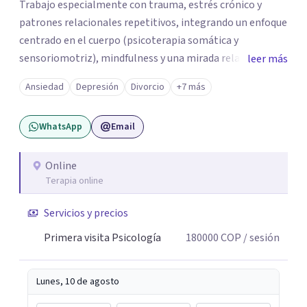
Trabajo especialmente con trauma, estrés crónico y
patrones relacionales repetitivos, integrando un enfoque
centrado en el cuerpo (psicoterapia somática y
sensoriomotriz), mindfulness y una mirada relacional y
leer más
psicodinámica. En terapia te ayudo a entender lo que te
Ansiedad
Depresión
Divorcio
+7 más
pasa sin juicio, a regular tu sistema nervioso y a
desarrollar recursos concretos para sentirte más
WhatsApp
Email
presente, estable y en paz contigo. También tengo
formación en constelaciones familiares a nivel individual,
lo que me permite abordar dinámicas profundas que
Online
Terapia online
pueden estar influyendo en tu historia y tus vínculos
actuales.
Servicios y precios
Primera visita Psicología
180000
COP
/ sesión
Lunes, 10 de agosto