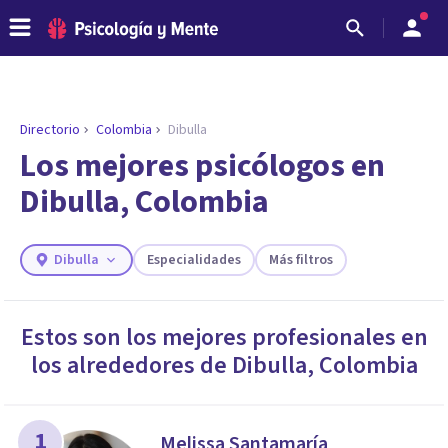
Directorio
Colombia
Dibulla
Los mejores psicólogos en
Dibulla, Colombia
Dibulla
Especialidades
Más filtros
Estos son los mejores profesionales en
los alrededores de
Dibulla
,
Colombia
ENCONTRAR MI TERAPEUTA
¿Necesitas ayuda para encontrar el
psicólogo adecuado?
Responde a unas breves preguntas y te ofreceremos
1
Melissa Santamaría