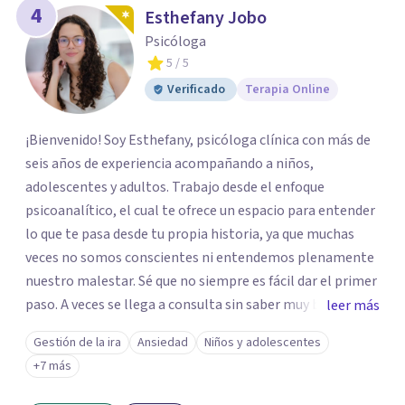
4
Esthefany Jobo
Psicóloga
5
/ 5
Verificado
Terapia Online
¡Bienvenido! Soy Esthefany, psicóloga clínica con más de
seis años de experiencia acompañando a niños,
adolescentes y adultos. Trabajo desde el enfoque
psicoanalítico, el cual te ofrece un espacio para entender
lo que te pasa desde tu propia historia, ya que muchas
veces no somos conscientes ni entendemos plenamente
nuestro malestar. Sé que no siempre es fácil dar el primer
paso. A veces se llega a consulta sin saber muy bien qué
leer más
decir, o sintiendo que algo no anda bien pero sin poder
Gestión de la ira
Ansiedad
Niños y adolescentes
nombrarlo. Mi intención es acompañarte en ese proceso,
+7 más
sin juicios y a tu propio ritmo, para que lo que hoy te pesa
pueda pensarse y transformarse.