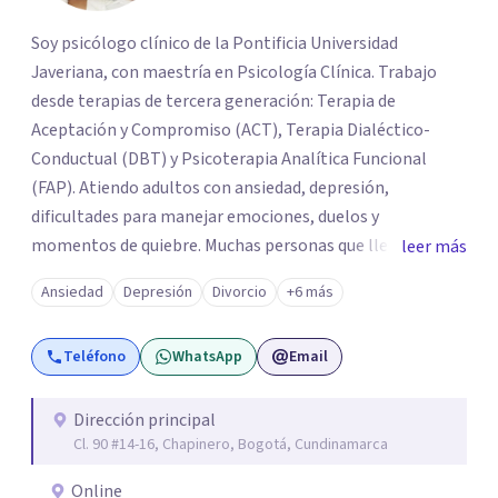
Soy psicólogo clínico de la Pontificia Universidad
Javeriana, con maestría en Psicología Clínica. Trabajo
desde terapias de tercera generación: Terapia de
Aceptación y Compromiso (ACT), Terapia Dialéctico-
Conductual (DBT) y Psicoterapia Analítica Funcional
(FAP). Atiendo adultos con ansiedad, depresión,
dificultades para manejar emociones, duelos y
momentos de quiebre. Muchas personas que llegan a
leer más
consulta no solo cargan con un síntoma: sienten que sus
Ansiedad
Depresión
Divorcio
+6 más
propias reacciones emocionales les complican más la
vida. Desde ahí trabajamos. No busco eliminar el
Teléfono
WhatsApp
Email
malestar a la fuerza. Prefiero entender qué lo sostiene y
trabajar desde eso, no en contra. Atiendo en Bogotá de
forma presencial y también online.
Dirección principal
Cl. 90 #14-16, Chapinero, Bogotá, Cundinamarca
Online