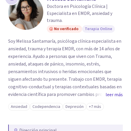
los profesionales que más se ajustan a tus
Doctora en Psicología Clínica |
necesidades.
Especialista en EMDR, ansiedad y
Responder cuestionario
trauma.
No verificado
Terapia Online
Soy Melissa Santamaría, psicóloga clínica especialista en
ansiedad, trauma y terapia EMDR, con más de 14 años de
experiencia. Ayudo a personas que viven con Trauma,
ansiedad, ataques de pánico, insomnio, estrés,
pensamientos intrusivos o heridas emocionales que
siguen afectando tu presente. Trabajo con EMDR, terapia
cognitivo-conductual y terapias contextuales basadas en
evidencia científica para promover cambios profundos y
leer más
duraderos. Atiendo adultos, adolescentes, parejas y
Ansiedad
Codependencia
Depresión
+7 más
familias de forma presencial en Medellín y online, en un
espacio seguro, cercano y profesional.
Dirección principal