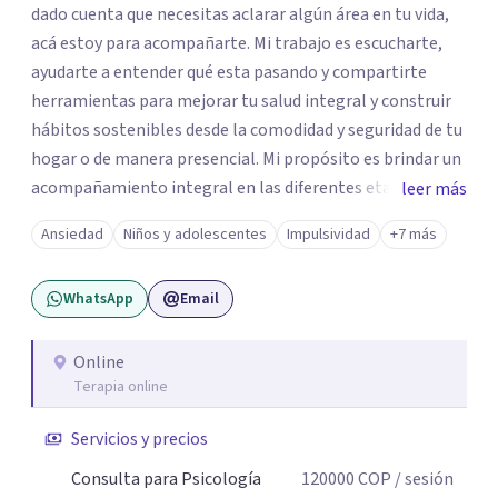
dado cuenta que necesitas aclarar algún área en tu vida,
acá estoy para acompañarte. Mi trabajo es escucharte,
ayudarte a entender qué esta pasando y compartirte
herramientas para mejorar tu salud integral y construir
hábitos sostenibles desde la comodidad y seguridad de tu
hogar o de manera presencial. Mi propósito es brindar un
acompañamiento integral en las diferentes etapas de la
leer más
vida, adaptando la intervención a las necesidades de cada
Ansiedad
Niños y adolescentes
Impulsividad
+7 más
momento del ciclo vital. Un espacio enteramente
confidencial y seguro, con flexibilidad de horarios y una
WhatsApp
Email
atención personalizada. Durante mi trayectoria los
pacientes han destacado mi empatía, mi profesionalismo
y enfoque integral. Estoy a un mensaje de whatsapp si
Online
Terapia online
necesitas orientación "Tu bienestar es la prioridad, sin
importar la distancia"
Servicios y precios
Consulta para Psicología
120000
COP
/ sesión