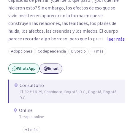
capacidad de pensar: ¿qué fue lo que pasó?, ¿por qué me
hicieron esto? Sin embargo, los efectos de eso que se
vivió insisten en aparecer en la forma en que se
construyen las relaciones, las lealtades, los planes de
huida, los afectos, las creencias y los miedos. El cuerpo
parece recordar algo borroso, pero que lo precipita a
leer más
reaccionar cuando siente una amenaza. Algunas personas
Adopciones
Codependencia
Divorcio
+7 más
parecen notar que algo pasa y, de vez en cuando, en la
propia persona aparece la pregunta: ¿tendrá que ver esto
WhatsApp
Email
con lo que me pasó? De las violencias es difícil hablar con
las personas cercanas: a veces porque se les quiere
proteger de esa historia difícil; a veces, por la misma duda
Consultorio
Cl. 82 # 16-29, Chapinero, Bogotá, D.C., Bogotá, Bogotá,
que se tiene sobre lo que pasó; y, a veces, por los silencios
D.C.
que se impusieron para no hablar. Te propongo una
psicoterapia para ayudar a integrar eso que pasó y para
Online
ayudar a pensar todo lo que generó. Soltar el lazo con el
Terapia online
trauma implica entender la dimensión de lo que ocurrió,
+1 más
de quienes estuvieron, de quienes agredieron o de quienes