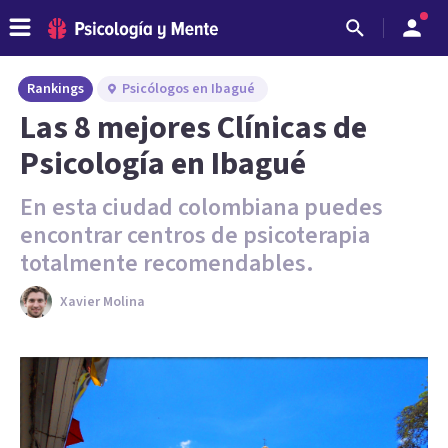
Rankings
Psicólogos en Ibagué
Las 8 mejores Clínicas de
Psicología en Ibagué
En esta ciudad colombiana puedes
encontrar centros de psicoterapia
totalmente recomendables.
Xavier Molina