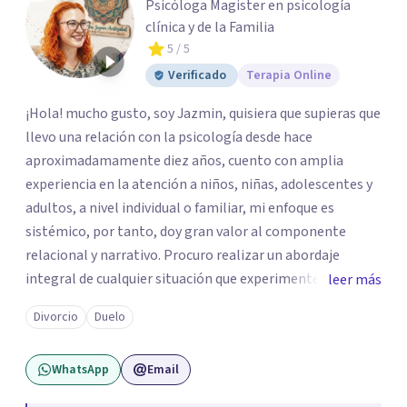
Psicóloga Magister en psicología
clínica y de la Familia
5
/ 5
Verificado
Terapia Online
¡Hola! mucho gusto, soy Jazmin, quisiera que supieras que
llevo una relación con la psicología desde hace
aproximadamamente diez años, cuento con amplia
experiencia en la atención a niños, niñas, adolescentes y
adultos, a nivel individual o familiar, mi enfoque es
sistémico, por tanto, doy gran valor al componente
relacional y narrativo. Procuro realizar un abordaje
integral de cualquier situación que experimenten mis
leer más
consultantes y así lograr una comprensión que favorezca
Divorcio
Duelo
procesos de aprendizaje significativo y potencializar así
la movilización de recursos en pro de la solución y el
WhatsApp
Email
bienestar.