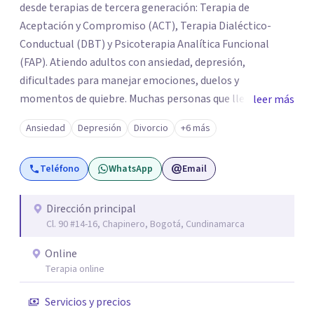
desde terapias de tercera generación: Terapia de
Aceptación y Compromiso (ACT), Terapia Dialéctico-
Conductual (DBT) y Psicoterapia Analítica Funcional
(FAP). Atiendo adultos con ansiedad, depresión,
dificultades para manejar emociones, duelos y
momentos de quiebre. Muchas personas que llegan a
leer más
consulta no solo cargan con un síntoma: sienten que sus
Ansiedad
Depresión
Divorcio
+6 más
propias reacciones emocionales les complican más la
vida. Desde ahí trabajamos. No busco eliminar el
Teléfono
WhatsApp
Email
malestar a la fuerza. Prefiero entender qué lo sostiene y
trabajar desde eso, no en contra. Atiendo en Bogotá de
forma presencial y también online.
Dirección principal
Cl. 90 #14-16, Chapinero, Bogotá, Cundinamarca
Online
Terapia online
Servicios y precios