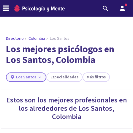
Directorio
Colombia
Los Santos
ENCONTRAR MI TERAPEUTA
¿Necesitas ayuda para encontrar el
Los mejores psicólogos en
psicólogo adecuado?
Los Santos, Colombia
Responde a unas breves preguntas y te ofreceremos
los profesionales que más se ajustan a tus
necesidades.
Los Santos
Especialidades
Más filtros
Responder cuestionario
Estos son los mejores profesionales en
los alrededores de
Los Santos
,
Colombia