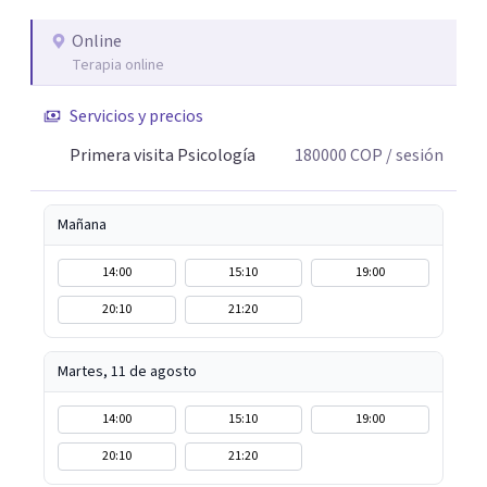
formación en constelaciones familiares a nivel individual,
lo que me permite abordar dinámicas profundas que
Online
Terapia online
pueden estar influyendo en tu historia y tus vínculos
actuales.
Servicios y precios
Primera visita Psicología
180000
COP
/ sesión
Mañana
14:00
15:10
19:00
20:10
21:20
Martes, 11 de agosto
14:00
15:10
19:00
20:10
21:20