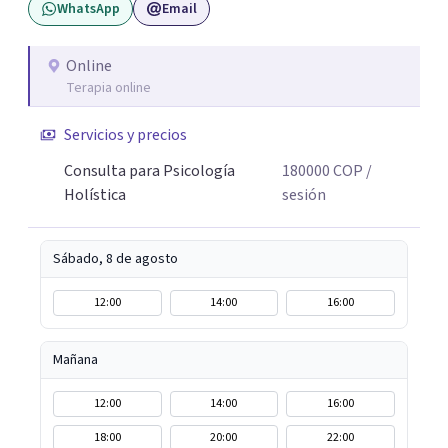
WhatsApp
Email
con niños, adolescentes y familias en contextos
educativos, sociales y comunitarios. Ese recorrido me
enseñó que el cambio real ocurre cuando la persona se
Online
Terapia online
siente vista, escuchada, acompañada; y sobre todo
cuando encuentra herramientas concretas que puede
Servicios y precios
llevar a su vida cotidiana. Hoy, esa experiencia se traduce
en un acompañamiento terapéutico, desde un enfoque
Consulta para Psicología
180000
COP
/
que une el rigor de la psicología con la sabiduría del
Holística
sesión
cuerpo, la presencia y la compasión.
Sábado, 8 de agosto
12:00
14:00
16:00
Mañana
12:00
14:00
16:00
18:00
20:00
22:00