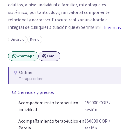
adultos, a nivel individual o familiar, mi enfoque es
sistémico, por tanto, doy gran valor al componente
relacional y narrativo. Procuro realizar un abordaje
integral de cualquier situación que experimenten mis
leer más
consultantes y así lograr una comprensión que favorezca
Divorcio
Duelo
procesos de aprendizaje significativo y potencializar así
la movilización de recursos en pro de la solución y el
WhatsApp
Email
bienestar.
Online
Terapia online
Servicios y precios
Acompañamiento terapéutico
150000
COP
/
individual
sesión
Acompañamiento terapéutico en
150000
COP
/
Pareja
sesión