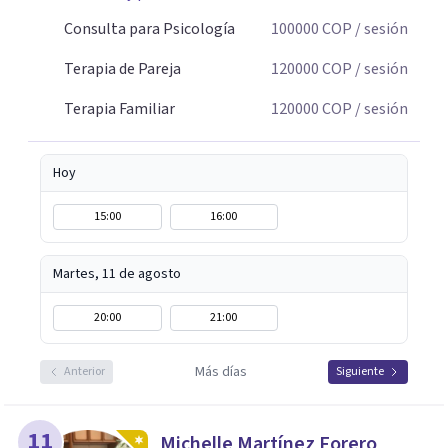
historia personal, familiar o de pareja y promover
cambios que favorezcan el bienestar emocional y
Consulta para Psicología
100000
COP
/ sesión
relacional. La terapia es una oportunidad para
Terapia de Pareja
120000
COP
/ sesión
comprenderse, transformarse y construir relaciones más
conscientes y saludables. Te espero para acompañarte en
Terapia Familiar
120000
COP
/ sesión
tu proceso personal, familiar o de pareja.
Hoy
15:00
16:00
Martes, 11 de agosto
20:00
21:00
Más días
Anterior
Siguiente
11
Michelle Martínez Forero