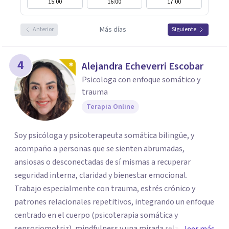
15:00
16:00
17:00
Más días
Anterior
Siguiente
4
Alejandra Echeverri Escobar
Psicologa con enfoque somático y
trauma
Terapia Online
Soy psicóloga y psicoterapeuta somática bilingüe, y
acompaño a personas que se sienten abrumadas,
ansiosas o desconectadas de sí mismas a recuperar
seguridad interna, claridad y bienestar emocional.
Trabajo especialmente con trauma, estrés crónico y
patrones relacionales repetitivos, integrando un enfoque
centrado en el cuerpo (psicoterapia somática y
sensoriomotriz), mindfulness y una mirada relacional y