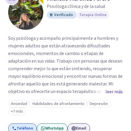
Psicóloga clínica y de la salud
Verificado
Terapia Online
Soy psicóloga y acompaño principalmente a hombres y
mujeres adultos que están atravesando dificultades
emocionales, momentos de cambio o etapas de
adaptación en sus vidas. Trabajo con personas que desean
comprender mejor lo que están sintiendo, recuperar
mayor equilibrio emocional y encontrar nuevas formas de
afrontar aquello que les está generando malestar. Mi
objetivo es ofrecerte un espacio terapéutico cercano,
leer más
seguro y libre de juicios, en el que puedas comprender
Ansiedad
Habilidades de afrontamiento
Depresión
mejor lo que estás viviendo, reconocer tus necesidades y
+7 más
desarrollar herramientas que te ayuden a afrontar tu
malestar emocional con mayor claridad y bienestar.
Teléfono
WhatsApp
Email