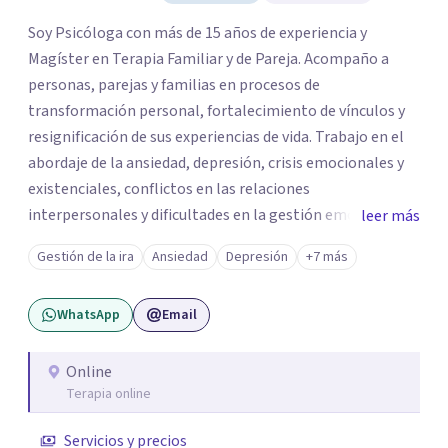
Soy Psicóloga con más de 15 años de experiencia y
Magíster en Terapia Familiar y de Pareja. Acompaño a
personas, parejas y familias en procesos de
transformación personal, fortalecimiento de vínculos y
resignificación de sus experiencias de vida. Trabajo en el
abordaje de la ansiedad, depresión, crisis emocionales y
existenciales, conflictos en las relaciones
interpersonales y dificultades en la gestión emocional,
leer más
ofreciendo un espacio de escucha, comprensión y
Gestión de la ira
Ansiedad
Depresión
+7 más
acompañamiento terapéutico. Cada proceso terapéutico
es único. Por eso, en cada sesión se construye un espacio
WhatsApp
Email
seguro donde la palabra, las emociones y las experiencias
pueden ser comprendidas desde una mirada profunda y
humana. A través del análisis y la reflexión conjunta,
Online
Terapia online
buscamos identificar aquello que genera malestar o
conflicto, para construir nuevas formas de entender la
Servicios y precios