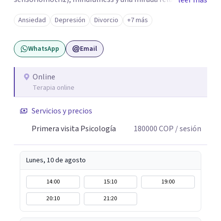
leer más
psicodinámica. En terapia te ayudo a entender lo que te
Ansiedad
Depresión
Divorcio
+7 más
pasa sin juicio, a regular tu sistema nervioso y a
desarrollar recursos concretos para sentirte más
WhatsApp
Email
presente, estable y en paz contigo. También tengo
formación en constelaciones familiares a nivel individual,
lo que me permite abordar dinámicas profundas que
Online
Terapia online
pueden estar influyendo en tu historia y tus vínculos
actuales.
Servicios y precios
Primera visita Psicología
180000
COP
/ sesión
Lunes, 10 de agosto
14:00
15:10
19:00
20:10
21:20