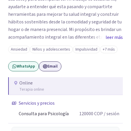
ayudarte a entender qué esta pasando y compartirte
herramientas para mejorar tu salud integral y construir
hábitos sostenibles desde la comodidad y seguridad de tu
hogar o de manera presencial. Mi propósito es brindar un
acompañamiento integral en las diferentes etapas de la
leer más
vida, adaptando la intervención a las necesidades de cada
Ansiedad
Niños y adolescentes
Impulsividad
+7 más
momento del ciclo vital. Un espacio enteramente
confidencial y seguro, con flexibilidad de horarios y una
WhatsApp
Email
atención personalizada. Durante mi trayectoria los
pacientes han destacado mi empatía, mi profesionalismo
y enfoque integral. Estoy a un mensaje de whatsapp si
Online
Terapia online
necesitas orientación "Tu bienestar es la prioridad, sin
importar la distancia"
Servicios y precios
Consulta para Psicología
120000
COP
/ sesión