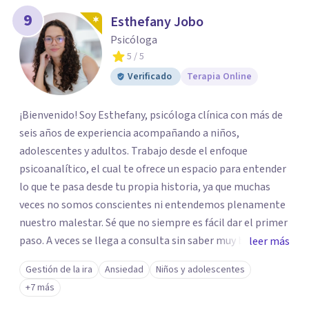
9
Esthefany Jobo
Psicóloga
5
/ 5
Verificado
Terapia Online
¡Bienvenido! Soy Esthefany, psicóloga clínica con más de
seis años de experiencia acompañando a niños,
adolescentes y adultos. Trabajo desde el enfoque
psicoanalítico, el cual te ofrece un espacio para entender
lo que te pasa desde tu propia historia, ya que muchas
veces no somos conscientes ni entendemos plenamente
nuestro malestar. Sé que no siempre es fácil dar el primer
paso. A veces se llega a consulta sin saber muy bien qué
leer más
decir, o sintiendo que algo no anda bien pero sin poder
Gestión de la ira
Ansiedad
Niños y adolescentes
nombrarlo. Mi intención es acompañarte en ese proceso,
+7 más
sin juicios y a tu propio ritmo, para que lo que hoy te pesa