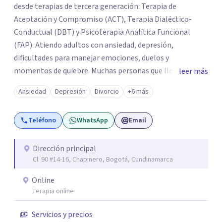
desde terapias de tercera generación: Terapia de
Aceptación y Compromiso (ACT), Terapia Dialéctico-
Conductual (DBT) y Psicoterapia Analítica Funcional
(FAP). Atiendo adultos con ansiedad, depresión,
dificultades para manejar emociones, duelos y
momentos de quiebre. Muchas personas que llegan a
leer más
consulta no solo cargan con un síntoma: sienten que sus
Ansiedad
Depresión
Divorcio
+6 más
propias reacciones emocionales les complican más la
vida. Desde ahí trabajamos. No busco eliminar el
Teléfono
WhatsApp
Email
malestar a la fuerza. Prefiero entender qué lo sostiene y
trabajar desde eso, no en contra. Atiendo en Bogotá de
forma presencial y también online.
Dirección principal
Cl. 90 #14-16, Chapinero, Bogotá, Cundinamarca
Online
Terapia online
Servicios y precios