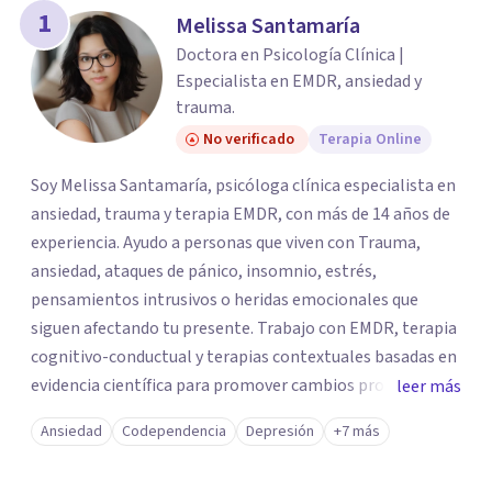
1
Melissa Santamaría
Doctora en Psicología Clínica |
Especialista en EMDR, ansiedad y
trauma.
No verificado
Terapia Online
Soy Melissa Santamaría, psicóloga clínica especialista en
ansiedad, trauma y terapia EMDR, con más de 14 años de
experiencia. Ayudo a personas que viven con Trauma,
ansiedad, ataques de pánico, insomnio, estrés,
pensamientos intrusivos o heridas emocionales que
siguen afectando tu presente. Trabajo con EMDR, terapia
cognitivo-conductual y terapias contextuales basadas en
evidencia científica para promover cambios profundos y
leer más
duraderos. Atiendo adultos, adolescentes, parejas y
Ansiedad
Codependencia
Depresión
+7 más
familias de forma presencial en Medellín y online, en un
espacio seguro, cercano y profesional.