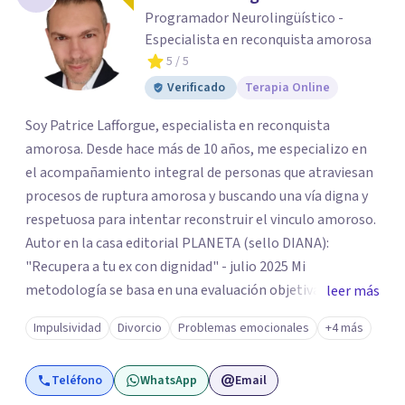
Programador Neurolingüístico -
Especialista en reconquista amorosa
5
/ 5
Verificado
Terapia Online
Soy Patrice Lafforgue, especialista en reconquista
amorosa. Desde hace más de 10 años, me especializo en
el acompañamiento integral de personas que atraviesan
procesos de ruptura amorosa y buscando una vía digna y
respetuosa para intentar reconstruir el vinculo amoroso.
Autor en la casa editorial PLANETA (sello DIANA):
"Recupera a tu ex con dignidad" - julio 2025 Mi
metodología se basa en una evaluación objetiva de
leer más
escenarios según la necesidad del paciente, centrada en
Impulsividad
Divorcio
Problemas emocionales
+4 más
tres ejes fundamentales: 1- Análisis de viabilidad:
estimación de probabilidades reales de recuperación de la
Teléfono
WhatsApp
Email
relación de pareja 2- Análisis conductual: evaluación de