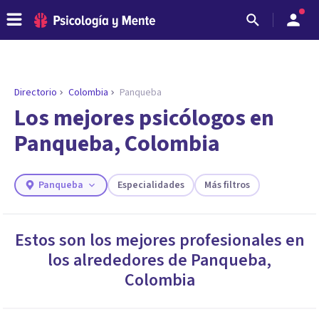
Directorio
Colombia
Panqueba
ENCONTRAR MI TERAPEUTA
¿Necesitas ayuda para encontrar el
Los mejores psicólogos en
psicólogo adecuado?
Panqueba, Colombia
Responde a unas breves preguntas y te ofreceremos
los profesionales que más se ajustan a tus
necesidades.
Panqueba
Especialidades
Más filtros
Responder cuestionario
Estos son los mejores profesionales en
los alrededores de
Panqueba
,
Colombia