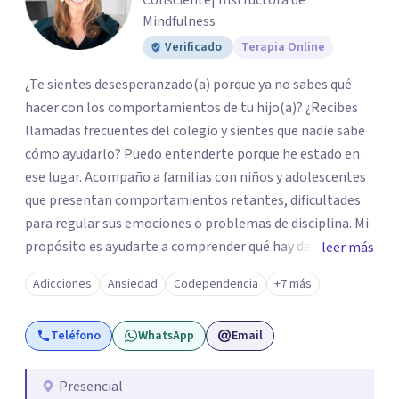
Consciente| Instructora de
Mindfulness
Verificado
Terapia Online
¿Te sientes desesperanzado(a) porque ya no sabes qué
hacer con los comportamientos de tu hijo(a)? ¿Recibes
llamadas frecuentes del colegio y sientes que nadie sabe
cómo ayudarlo? Puedo entenderte porque he estado en
ese lugar. Acompaño a familias con niños y adolescentes
que presentan comportamientos retantes, dificultades
para regular sus emociones o problemas de disciplina. Mi
propósito es ayudarte a comprender qué hay detrás de
leer más
esas conductas y desarrollar las habilidades y
Adicciones
Ansiedad
Codependencia
+7 más
herramientas que se necesitan para transformar estas
conductas indeseadas. De la misma manera, trabajo de la
Teléfono
WhatsApp
Email
mano con el colegio para que familia e institución
utilicen un mismo lenguaje, en caso que sea necesario. El
ser educadora, madre de un niño con comportamiento
Presencial