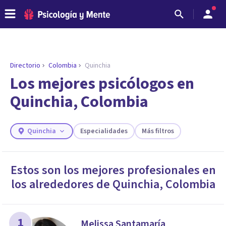
Directorio
Colombia
Quinchia
ENCONTRAR MI TERAPEUTA
¿Necesitas ayuda para encontrar el
Los mejores psicólogos en
psicólogo adecuado?
Quinchia, Colombia
Responde a unas breves preguntas y te ofreceremos
los profesionales que más se ajustan a tus
necesidades.
Quinchia
Especialidades
Más filtros
Responder cuestionario
Estos son los mejores profesionales en
los alrededores de
Quinchia
,
Colombia
1
Melissa Santamaría