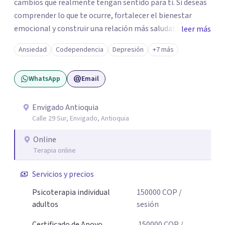
cambios que realmente tengan sentido para ti. Si deseas
comprender lo que te ocurre, fortalecer el bienestar
emocional y construir una relación más saludable
leer más
contigo mismo y con los demás y sientes que este puede
Ansiedad
Codependencia
Depresión
+7 más
ser un buen momento para empezar, estaré dispuesta a
acompañarte en ese proceso.
WhatsApp
Email
Envigado Antioquia
Calle 29 Sur, Envigado, Antioquia
Online
Terapia online
Servicios y precios
Psicoterapia individual
150000
COP
/
adultos
sesión
Certificado de Apoyo
150000
COP
/