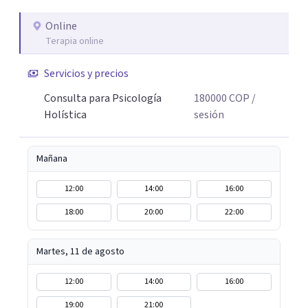
educativos, sociales y comunitarios. Ese recorrido me
enseñó que el cambio real ocurre cuando la persona se
Online
Terapia online
siente vista, escuchada, acompañada; y sobre todo
cuando encuentra herramientas concretas que puede
Servicios y precios
llevar a su vida cotidiana. Hoy, esa experiencia se traduce
en un acompañamiento terapéutico, desde un enfoque
Consulta para Psicología
180000
COP
/
que une el rigor de la psicología con la sabiduría del
Holística
sesión
cuerpo, la presencia y la compasión.
Mañana
12:00
14:00
16:00
18:00
20:00
22:00
Martes, 11 de agosto
12:00
14:00
16:00
19:00
21:00