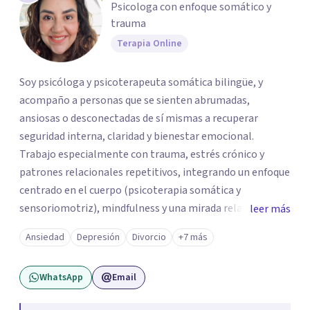
Psicologa con enfoque somático y
trauma
Terapia Online
Soy psicóloga y psicoterapeuta somática bilingüe, y
acompaño a personas que se sienten abrumadas,
ansiosas o desconectadas de sí mismas a recuperar
seguridad interna, claridad y bienestar emocional.
Trabajo especialmente con trauma, estrés crónico y
patrones relacionales repetitivos, integrando un enfoque
centrado en el cuerpo (psicoterapia somática y
sensoriomotriz), mindfulness y una mirada relacional y
leer más
psicodinámica. En terapia te ayudo a entender lo que te
Ansiedad
Depresión
Divorcio
+7 más
pasa sin juicio, a regular tu sistema nervioso y a
desarrollar recursos concretos para sentirte más
WhatsApp
Email
presente, estable y en paz contigo. También tengo
formación en constelaciones familiares a nivel individual,