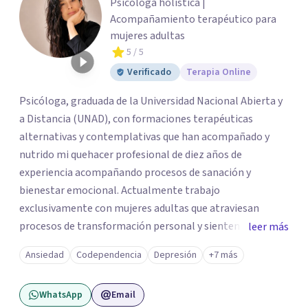
Psicóloga holística |
Acompañamiento terapéutico para
mujeres adultas
5
/ 5
Verificado
Terapia Online
Psicóloga, graduada de la Universidad Nacional Abierta y
a Distancia (UNAD), con formaciones terapéuticas
alternativas y contemplativas que han acompañado y
nutrido mi quehacer profesional de diez años de
experiencia acompañando procesos de sanación y
bienestar emocional. Actualmente trabajo
exclusivamente con mujeres adultas que atraviesan
procesos de transformación personal y sienten la
leer más
necesidad de tomar una pausa para reconectar consigo
Ansiedad
Codependencia
Depresión
+7 más
mismas y hacer un viaje de autoconocimiento profundo.
Mi propio camino profesional me llevó a trabajar antes
WhatsApp
Email
con niños, adolescentes y familias en contextos