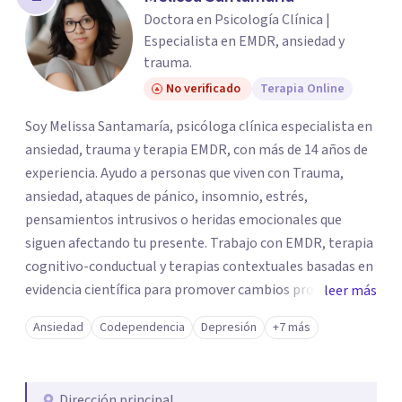
Doctora en Psicología Clínica |
Especialista en EMDR, ansiedad y
trauma.
No verificado
Terapia Online
Soy Melissa Santamaría, psicóloga clínica especialista en
ansiedad, trauma y terapia EMDR, con más de 14 años de
experiencia. Ayudo a personas que viven con Trauma,
ansiedad, ataques de pánico, insomnio, estrés,
pensamientos intrusivos o heridas emocionales que
siguen afectando tu presente. Trabajo con EMDR, terapia
cognitivo-conductual y terapias contextuales basadas en
evidencia científica para promover cambios profundos y
leer más
duraderos. Atiendo adultos, adolescentes, parejas y
Ansiedad
Codependencia
Depresión
+7 más
familias de forma presencial en Medellín y online, en un
espacio seguro, cercano y profesional.
Dirección principal