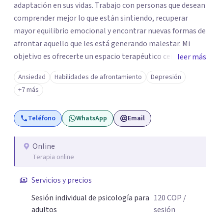
adaptación en sus vidas. Trabajo con personas que desean
comprender mejor lo que están sintiendo, recuperar
mayor equilibrio emocional y encontrar nuevas formas de
afrontar aquello que les está generando malestar. Mi
objetivo es ofrecerte un espacio terapéutico cercano,
leer más
seguro y libre de juicios, en el que puedas comprender
Ansiedad
Habilidades de afrontamiento
Depresión
mejor lo que estás viviendo, reconocer tus necesidades y
+7 más
desarrollar herramientas que te ayuden a afrontar tu
malestar emocional con mayor claridad y bienestar.
Teléfono
WhatsApp
Email
Online
Terapia online
Servicios y precios
Sesión individual de psicología para
120
COP
/
adultos
sesión