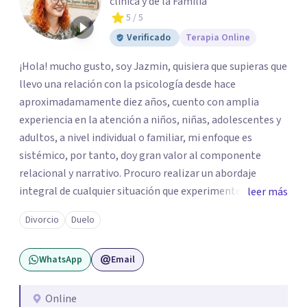
clínica y de la Familia
5
/ 5
Verificado
Terapia Online
¡Hola! mucho gusto, soy Jazmin, quisiera que supieras que
llevo una relación con la psicología desde hace
aproximadamamente diez años, cuento con amplia
experiencia en la atención a niños, niñas, adolescentes y
adultos, a nivel individual o familiar, mi enfoque es
sistémico, por tanto, doy gran valor al componente
relacional y narrativo. Procuro realizar un abordaje
integral de cualquier situación que experimenten mis
leer más
consultantes y así lograr una comprensión que favorezca
Divorcio
Duelo
procesos de aprendizaje significativo y potencializar así
la movilización de recursos en pro de la solución y el
WhatsApp
Email
bienestar.
Online