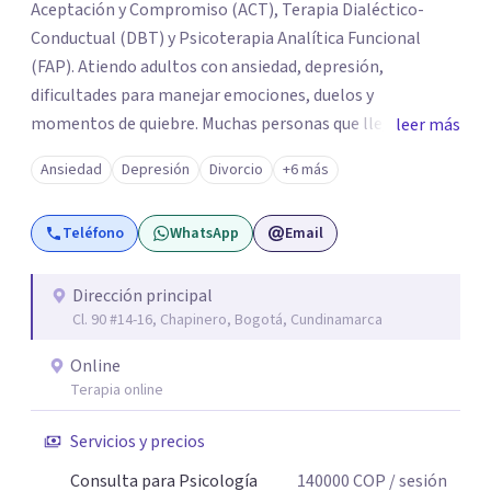
Aceptación y Compromiso (ACT), Terapia Dialéctico-
Conductual (DBT) y Psicoterapia Analítica Funcional
(FAP). Atiendo adultos con ansiedad, depresión,
dificultades para manejar emociones, duelos y
momentos de quiebre. Muchas personas que llegan a
leer más
consulta no solo cargan con un síntoma: sienten que sus
Ansiedad
Depresión
Divorcio
+6 más
propias reacciones emocionales les complican más la
vida. Desde ahí trabajamos. No busco eliminar el
Teléfono
WhatsApp
Email
malestar a la fuerza. Prefiero entender qué lo sostiene y
trabajar desde eso, no en contra. Atiendo en Bogotá de
forma presencial y también online.
Dirección principal
Cl. 90 #14-16, Chapinero, Bogotá, Cundinamarca
Online
Terapia online
Servicios y precios
Consulta para Psicología
140000
COP
/ sesión