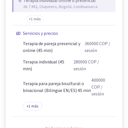
Terapia individual online o presencial
Ak 7 #82, Chapinero, Bogotá, Cundinamarca
+1 más
Servicios y precios
Terapia de pareja presencial y
360000
COP
/
online (45 min)
sesión
Terapia individual (45
280000
COP
/
min)
sesión
400000
Terapia para pareja bicultural o
COP
/
binacional (Bilingüe EN/ES) 45 min
sesión
+
1
más