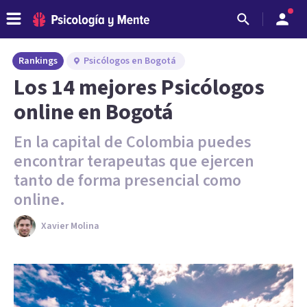
Rankings
Psicólogos en Bogotá
Los 14 mejores Psicólogos
online en Bogotá
En la capital de Colombia puedes
encontrar terapeutas que ejercen
tanto de forma presencial como
online.
Xavier Molina