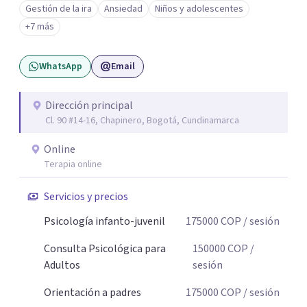
Gestión de la ira
Ansiedad
Niños y adolescentes
nombrarlo. Mi intención es acompañarte en ese proceso,
+7 más
sin juicios y a tu propio ritmo, para que lo que hoy te pesa
pueda pensarse y transformarse.
WhatsApp
Email
Dirección principal
Cl. 90 #14-16, Chapinero, Bogotá, Cundinamarca
Online
Terapia online
Servicios y precios
Psicología infanto-juvenil
175000
COP
/ sesión
Consulta Psicológica para
150000
COP
/
Adultos
sesión
Orientación a padres
175000
COP
/ sesión