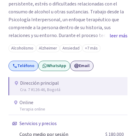
persistente, estrés o dificultades relacionadas con el
consumo de alcohol u otras sustancias. Trabajo desde la
Psicología Interpersonal, un enfoque terapéutico que
comprende a la persona dentro de su historia, sus
relaciones y su entorno. Durante el proceso terapéutico
leer más
exploramos cómo tus experiencias pasadas, tus vínculos
Alcoholismo
Alzheimer
Ansiedad
+7 más
y tu contexto actual influyen en tu bienestar emocional,
con el objetivo de generar cambios significativos y
Teléfono
WhatsApp
Email
duraderos en tu vida. Mi propósito como psicóloga es
ofrecer un espacio seguro, cálido y libre de juicios, donde
puedas sentirte escuchado(a). En terapia trabajaremos
Dirección principal
Cra. 7 #126-46, Bogotá
juntos para identificar tus recursos personales, fortalecer
tus herramientas emocionales y encontrar nuevas
Online
maneras de afrontar aquello que hoy te genera malestar.
Terapia online
Atiendo presencial en Bogotá y también terapia online,
adaptándome a tus necesidades. Si sientes que es
Servicios y precios
momento de empezar un proceso terapéutico o deseas
Costo medio por sesión
$ 180.000