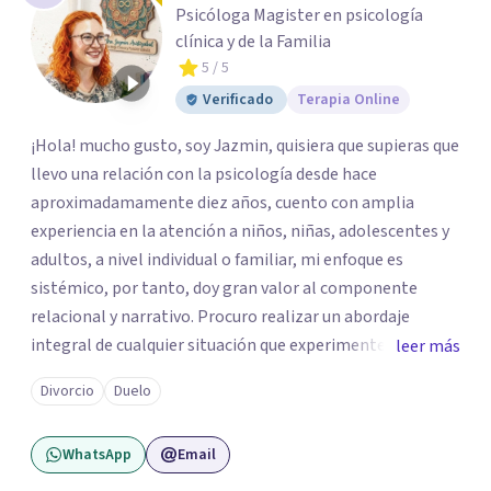
Psicóloga Magister en psicología
clínica y de la Familia
5
/ 5
Verificado
Terapia Online
¡Hola! mucho gusto, soy Jazmin, quisiera que supieras que
llevo una relación con la psicología desde hace
aproximadamamente diez años, cuento con amplia
experiencia en la atención a niños, niñas, adolescentes y
adultos, a nivel individual o familiar, mi enfoque es
sistémico, por tanto, doy gran valor al componente
relacional y narrativo. Procuro realizar un abordaje
integral de cualquier situación que experimenten mis
leer más
consultantes y así lograr una comprensión que favorezca
Divorcio
Duelo
procesos de aprendizaje significativo y potencializar así
la movilización de recursos en pro de la solución y el
WhatsApp
Email
bienestar.