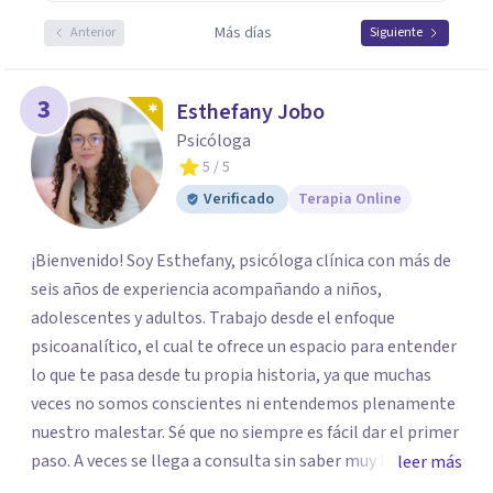
Más días
Anterior
Siguiente
3
Esthefany Jobo
Psicóloga
5
/ 5
Verificado
Terapia Online
¡Bienvenido! Soy Esthefany, psicóloga clínica con más de
seis años de experiencia acompañando a niños,
adolescentes y adultos. Trabajo desde el enfoque
psicoanalítico, el cual te ofrece un espacio para entender
lo que te pasa desde tu propia historia, ya que muchas
veces no somos conscientes ni entendemos plenamente
nuestro malestar. Sé que no siempre es fácil dar el primer
paso. A veces se llega a consulta sin saber muy bien qué
leer más
decir, o sintiendo que algo no anda bien pero sin poder