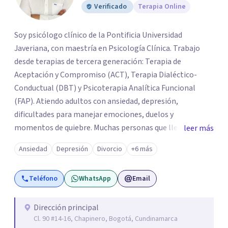
Verificado
Terapia Online
Soy psicólogo clínico de la Pontificia Universidad
Javeriana, con maestría en Psicología Clínica. Trabajo
desde terapias de tercera generación: Terapia de
Aceptación y Compromiso (ACT), Terapia Dialéctico-
Conductual (DBT) y Psicoterapia Analítica Funcional
(FAP). Atiendo adultos con ansiedad, depresión,
dificultades para manejar emociones, duelos y
momentos de quiebre. Muchas personas que llegan a
leer más
consulta no solo cargan con un síntoma: sienten que sus
Ansiedad
Depresión
Divorcio
+6 más
propias reacciones emocionales les complican más la
vida. Desde ahí trabajamos. No busco eliminar el
Teléfono
WhatsApp
Email
malestar a la fuerza. Prefiero entender qué lo sostiene y
trabajar desde eso, no en contra. Atiendo en Bogotá de
forma presencial y también online.
Dirección principal
Cl. 90 #14-16, Chapinero, Bogotá, Cundinamarca