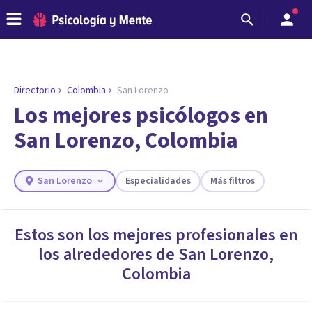
Directorio
Colombia
San Lorenzo
Los mejores psicólogos en
San Lorenzo, Colombia
San Lorenzo
Especialidades
Más filtros
Estos son los mejores profesionales en
los alrededores de
San Lorenzo
,
ENCONTRAR MI TERAPEUTA
¿Necesitas ayuda para encontrar el
Colombia
psicólogo adecuado?
Responde a unas breves preguntas y te ofreceremos