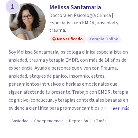
los profesionales que más se ajustan a tus
1
Melissa Santamaría
necesidades.
Doctora en Psicología Clínica |
Responder cuestionario
Especialista en EMDR, ansiedad y
trauma.
No verificado
Terapia Online
Soy Melissa Santamaría, psicóloga clínica especialista en
ansiedad, trauma y terapia EMDR, con más de 14 años de
experiencia. Ayudo a personas que viven con Trauma,
ansiedad, ataques de pánico, insomnio, estrés,
pensamientos intrusivos o heridas emocionales que
siguen afectando tu presente. Trabajo con EMDR, terapia
cognitivo-conductual y terapias contextuales basadas en
evidencia científica para promover cambios profundos y
leer más
duraderos. Atiendo adultos, adolescentes, parejas y
Ansiedad
Codependencia
Depresión
+7 más
familias de forma presencial en Medellín y online, en un
espacio seguro, cercano y profesional.