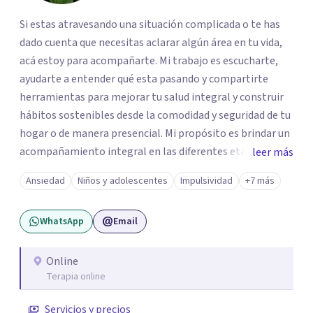
Si estas atravesando una situación complicada o te has
dado cuenta que necesitas aclarar algún área en tu vida,
acá estoy para acompañarte. Mi trabajo es escucharte,
ayudarte a entender qué esta pasando y compartirte
herramientas para mejorar tu salud integral y construir
hábitos sostenibles desde la comodidad y seguridad de tu
hogar o de manera presencial. Mi propósito es brindar un
acompañamiento integral en las diferentes etapas de la
leer más
vida, adaptando la intervención a las necesidades de cada
Ansiedad
Niños y adolescentes
Impulsividad
+7 más
momento del ciclo vital. Un espacio enteramente
confidencial y seguro, con flexibilidad de horarios y una
WhatsApp
Email
atención personalizada. Durante mi trayectoria los
pacientes han destacado mi empatía, mi profesionalismo
y enfoque integral. Estoy a un mensaje de whatsapp si
Online
Terapia online
necesitas orientación "Tu bienestar es la prioridad, sin
importar la distancia"
Servicios y precios