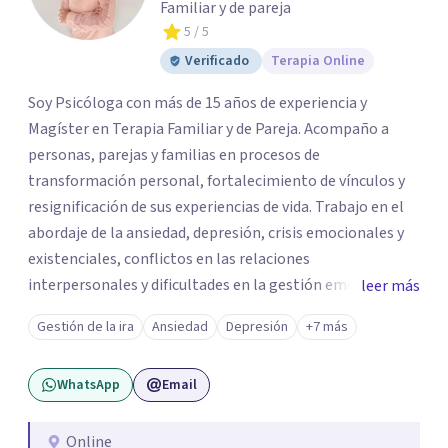
Familiar y de pareja
5
/ 5
Verificado
Terapia Online
Soy Psicóloga con más de 15 años de experiencia y
Magíster en Terapia Familiar y de Pareja. Acompaño a
personas, parejas y familias en procesos de
transformación personal, fortalecimiento de vínculos y
resignificación de sus experiencias de vida. Trabajo en el
abordaje de la ansiedad, depresión, crisis emocionales y
existenciales, conflictos en las relaciones
interpersonales y dificultades en la gestión emocional,
leer más
ofreciendo un espacio de escucha, comprensión y
Gestión de la ira
Ansiedad
Depresión
+7 más
acompañamiento terapéutico. Cada proceso terapéutico
es único. Por eso, en cada sesión se construye un espacio
WhatsApp
Email
seguro donde la palabra, las emociones y las experiencias
pueden ser comprendidas desde una mirada profunda y
humana. A través del análisis y la reflexión conjunta,
Online