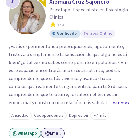
7
Xiomara Cruz Sajonero
Psicóloga . Especialista en Psicología
Clínica
5
/ 5
Verificado
Terapia Online
¿Estás experimentando preocupaciones, agotamiento,
tristeza o simplemente la sensación de que algo no está
bien? ¿o tal vez no sabes cómo ponerlo en palabras.? En
este espacio encontrarás una escucha atenta, podrás
comprender lo que estás viviendo y avanzar hacia
cambios que realmente tengan sentido para ti. Si deseas
comprender lo que te ocurre, fortalecer el bienestar
emocional y construir una relación más saludable
leer más
contigo mismo y con los demás y sientes que este puede
Ansiedad
Codependencia
Depresión
+7 más
ser un buen momento para empezar, estaré dispuesta a
acompañarte en ese proceso.
WhatsApp
Email