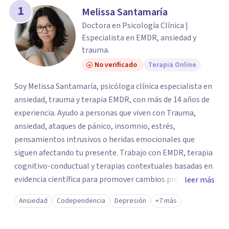
los profesionales que más se ajustan a tus
1
Melissa Santamaría
necesidades.
Doctora en Psicología Clínica |
Responder cuestionario
Especialista en EMDR, ansiedad y
trauma.
No verificado
Terapia Online
Soy Melissa Santamaría, psicóloga clínica especialista en
ansiedad, trauma y terapia EMDR, con más de 14 años de
experiencia. Ayudo a personas que viven con Trauma,
ansiedad, ataques de pánico, insomnio, estrés,
pensamientos intrusivos o heridas emocionales que
siguen afectando tu presente. Trabajo con EMDR, terapia
cognitivo-conductual y terapias contextuales basadas en
evidencia científica para promover cambios profundos y
leer más
duraderos. Atiendo adultos, adolescentes, parejas y
Ansiedad
Codependencia
Depresión
+7 más
familias de forma presencial en Medellín y online, en un
espacio seguro, cercano y profesional.