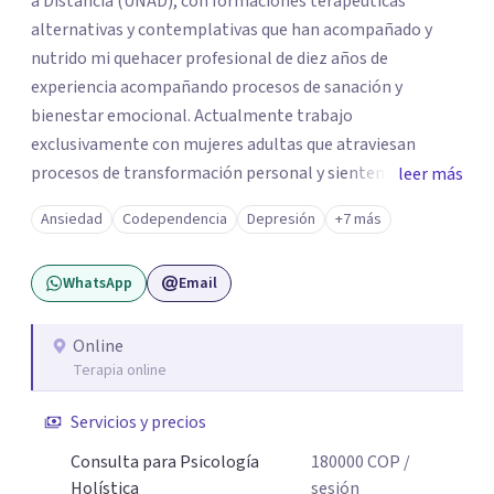
a Distancia (UNAD), con formaciones terapéuticas
alternativas y contemplativas que han acompañado y
nutrido mi quehacer profesional de diez años de
experiencia acompañando procesos de sanación y
bienestar emocional. Actualmente trabajo
exclusivamente con mujeres adultas que atraviesan
procesos de transformación personal y sienten la
leer más
necesidad de tomar una pausa para reconectar consigo
Ansiedad
Codependencia
Depresión
+7 más
mismas y hacer un viaje de autoconocimiento profundo.
Mi propio camino profesional me llevó a trabajar antes
WhatsApp
Email
con niños, adolescentes y familias en contextos
educativos, sociales y comunitarios. Ese recorrido me
enseñó que el cambio real ocurre cuando la persona se
Online
Terapia online
siente vista, escuchada, acompañada; y sobre todo
cuando encuentra herramientas concretas que puede
Servicios y precios
llevar a su vida cotidiana. Hoy, esa experiencia se traduce
en un acompañamiento terapéutico, desde un enfoque
Consulta para Psicología
180000
COP
/
que une el rigor de la psicología con la sabiduría del
Holística
sesión