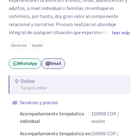
experiencia en la atención a niños, niñas, adolescentes y
adultos, a nivel individual o familiar, mi enfoque es
sistémico, por tanto, doy gran valor al componente
relacional y narrativo. Procuro realizar un abordaje
integral de cualquier situación que experimenten mis
leer más
consultantes y así lograr una comprensión que favorezca
Divorcio
Duelo
procesos de aprendizaje significativo y potencializar así
la movilización de recursos en pro de la solución y el
WhatsApp
Email
bienestar.
Online
Terapia online
Servicios y precios
Acompañamiento terapéutico
150000
COP
/
individual
sesión
Acompañamiento terapéutico en
150000
COP
/