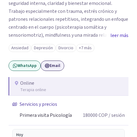
seguridad interna, claridad y bienestar emocional.
Trabajo especialmente con trauma, estrés crónico y
patrones relacionales repetitivos, integrando un enfoque
centrado en el cuerpo (psicoterapia somática y
sensoriomotriz), mindfulness y una mirada relacional y
leer más
psicodinámica. En terapia te ayudo a entender lo que te
Ansiedad
Depresión
Divorcio
+7 más
pasa sin juicio, a regular tu sistema nervioso y a
desarrollar recursos concretos para sentirte más
WhatsApp
Email
presente, estable y en paz contigo. También tengo
formación en constelaciones familiares a nivel individual,
lo que me permite abordar dinámicas profundas que
Online
Terapia online
pueden estar influyendo en tu historia y tus vínculos
actuales.
Servicios y precios
Primera visita Psicología
180000
COP
/ sesión
Hoy