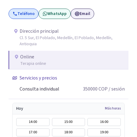
estimación de probabilidades reales de recuperación de la
Teléfono
WhatsApp
Email
relación de pareja 2- Análisis conductual: evaluación de
comportamientos post-ruptura y patrones de
interacción 3- Soporte emocional: acompañamiento
Dirección principal
Cl. 5 Sur, El Poblado, Medellín, El Poblado, Medellín,
para la gestión del duelo afectivo
Antioquia
Online
Terapia online
Servicios y precios
Consulta individual
350000
COP
/ sesión
Hoy
Más horas
14:00
15:00
16:00
17:00
18:00
19:00