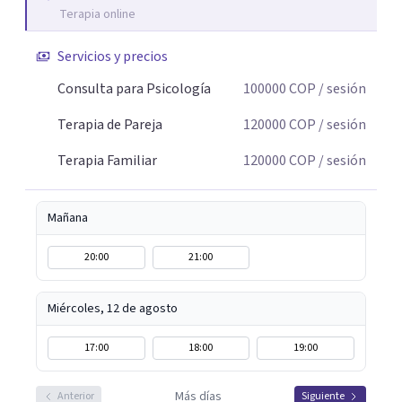
Terapia online
buscamos identificar aquello que genera malestar o
conflicto, para construir nuevas formas de entender la
Servicios y precios
historia personal, familiar o de pareja y promover
cambios que favorezcan el bienestar emocional y
Consulta para Psicología
100000
COP
/ sesión
relacional. La terapia es una oportunidad para
Terapia de Pareja
120000
COP
/ sesión
comprenderse, transformarse y construir relaciones más
conscientes y saludables. Te espero para acompañarte en
Terapia Familiar
120000
COP
/ sesión
tu proceso personal, familiar o de pareja.
Mañana
20:00
21:00
Miércoles, 12 de agosto
17:00
18:00
19:00
Más días
Anterior
Siguiente