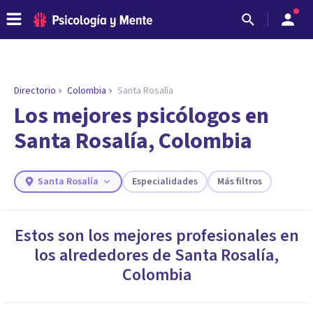
Directorio
Colombia
Santa Rosalía
Los mejores psicólogos en
Santa Rosalía, Colombia
Santa Rosalía
Especialidades
Más filtros
Estos son los mejores profesionales en
los alrededores de
Santa Rosalía
,
ENCONTRAR MI TERAPEUTA
¿Necesitas ayuda para encontrar el
Colombia
psicólogo adecuado?
Responde a unas breves preguntas y te ofreceremos