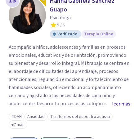
13
Hanna Gabriela Sánchez
Guapo
Psicóloga
5
/ 5
Verificado
Terapia Online
Acompaño a niños, adolescentes y familias en procesos
emocionales, educativos y de orientación, promoviendo
su bienestar y desarrollo integral. Mi trabajo se centra en
el abordaje de dificultades del aprendizaje, procesos
atencionales, regulación emocional y fortalecimiento de
habilidades sociales, ofreciendo un acompañamiento
cercano y ajustado a las necesidades de cada niño y
adolescente. Desarrollo procesos psicológicos que
leer más
incluyen evaluación, orientación, intervención y
TDAH
Ansiedad
Trastornos del espectro autista
seguimiento, así como acompañamiento familiar,
+7 más
brindando espacios de escucha, contención y apoyo que
permiten a padres y cuidadores comprender mejor las