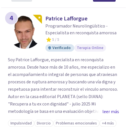
4
Patrice Lafforgue
Programador Neurolingüístico -
Especialista en reconquista amorosa
5
/ 5
Verificado
Terapia Online
Soy Patrice Lafforgue, especialista en reconquista
amorosa. Desde hace más de 10 años, me especializo en
el acompañamiento integral de personas que atraviesan
procesos de ruptura amorosa y buscando una vía digna y
respetuosa para intentar reconstruir el vinculo amoroso.
Autor en la casa editorial PLANETA (sello DIANA):
"Recupera a tu ex con dignidad" - julio 2025 Mi
metodología se basa en una evaluación objetiva de
leer más
escenarios según la necesidad del paciente, centrada en
Impulsividad
Divorcio
Problemas emocionales
+4 más
tres ejes fundamentales: 1- Análisis de viabilidad: