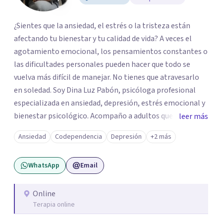
¿Sientes que la ansiedad, el estrés o la tristeza están
afectando tu bienestar y tu calidad de vida? A veces el
agotamiento emocional, los pensamientos constantes o
las dificultades personales pueden hacer que todo se
vuelva más difícil de manejar. No tienes que atravesarlo
en soledad. Soy Dina Luz Pabón, psicóloga profesional
especializada en ansiedad, depresión, estrés emocional y
bienestar psicológico. Acompaño a adultos que buscan
leer más
comprender lo que están viviendo, fortalecer su
Ansiedad
Codependencia
Depresión
+2 más
autoestima y recuperar el equilibrio emocional a través
de un espacio terapéutico seguro, empático y libre de
WhatsApp
Email
juicios. Trabajo desde un enfoque basado en la Psicología
Positiva, orientado a ayudarte no solo a comprender tu
malestar, sino también a potenciar tus recursos
Online
Terapia online
personales, desarrollar resiliencia y generar cambios
positivos y sostenibles en tu vida.