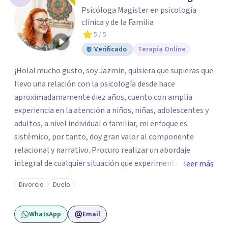
Psicóloga Magister en psicología
clínica y de la Familia
5
/ 5
Verificado
Terapia Online
¡Hola! mucho gusto, soy Jazmin, quisiera que supieras que
llevo una relación con la psicología desde hace
aproximadamamente diez años, cuento con amplia
experiencia en la atención a niños, niñas, adolescentes y
adultos, a nivel individual o familiar, mi enfoque es
sistémico, por tanto, doy gran valor al componente
relacional y narrativo. Procuro realizar un abordaje
integral de cualquier situación que experimenten mis
leer más
consultantes y así lograr una comprensión que favorezca
Divorcio
Duelo
procesos de aprendizaje significativo y potencializar así
la movilización de recursos en pro de la solución y el
WhatsApp
Email
bienestar.