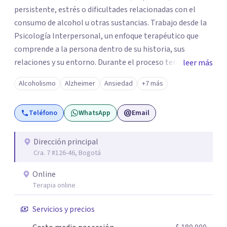
persistente, estrés o dificultades relacionadas con el
consumo de alcohol u otras sustancias. Trabajo desde la
Psicología Interpersonal, un enfoque terapéutico que
comprende a la persona dentro de su historia, sus
relaciones y su entorno. Durante el proceso terapéutico
leer más
exploramos cómo tus experiencias pasadas, tus vínculos
Alcoholismo
Alzheimer
Ansiedad
+7 más
y tu contexto actual influyen en tu bienestar emocional,
con el objetivo de generar cambios significativos y
Teléfono
WhatsApp
Email
duraderos en tu vida. Mi propósito como psicóloga es
ofrecer un espacio seguro, cálido y libre de juicios, donde
puedas sentirte escuchado(a). En terapia trabajaremos
Dirección principal
Cra. 7 #126-46, Bogotá
juntos para identificar tus recursos personales, fortalecer
tus herramientas emocionales y encontrar nuevas
Online
maneras de afrontar aquello que hoy te genera malestar.
Terapia online
Atiendo presencial en Bogotá y también terapia online,
adaptándome a tus necesidades. Si sientes que es
Servicios y precios
momento de empezar un proceso terapéutico o deseas