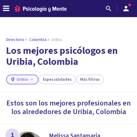
Directorio
Colombia
Uribia
ENCONTRAR MI TERAPEUTA
¿Necesitas ayuda para encontrar el
Los mejores psicólogos en
psicólogo adecuado?
Uribia, Colombia
Responde a unas breves preguntas y te ofreceremos
los profesionales que más se ajustan a tus
necesidades.
Uribia
Especialidades
Más filtros
Responder cuestionario
Estos son los mejores profesionales en
los alrededores de
Uribia
,
Colombia
1
Melissa Santamaría