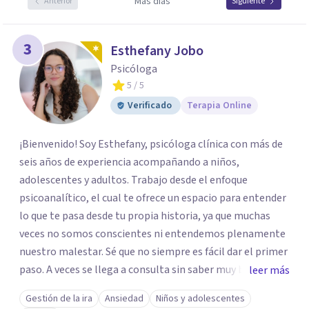
Más días
Anterior
Siguiente
3
Esthefany Jobo
Psicóloga
5
/ 5
Verificado
Terapia Online
¡Bienvenido! Soy Esthefany, psicóloga clínica con más de
seis años de experiencia acompañando a niños,
adolescentes y adultos. Trabajo desde el enfoque
psicoanalítico, el cual te ofrece un espacio para entender
lo que te pasa desde tu propia historia, ya que muchas
veces no somos conscientes ni entendemos plenamente
nuestro malestar. Sé que no siempre es fácil dar el primer
paso. A veces se llega a consulta sin saber muy bien qué
leer más
decir, o sintiendo que algo no anda bien pero sin poder
Gestión de la ira
Ansiedad
Niños y adolescentes
nombrarlo. Mi intención es acompañarte en ese proceso,