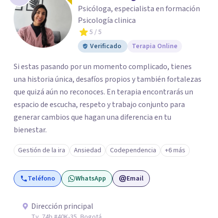
Psicóloga, especialista en formación
Psicología clinica
5
/ 5
Verificado
Terapia Online
Si estas pasando por un momento complicado, tienes
una historia única, desafíos propios y también fortalezas
que quizá aún no reconoces. En terapia encontrarás un
espacio de escucha, respeto y trabajo conjunto para
generar cambios que hagan una diferencia en tu
bienestar.
Gestión de la ira
Ansiedad
Codependencia
+6 más
Teléfono
WhatsApp
Email
Dirección principal
Tv. 74b #40K-35, Bogotá