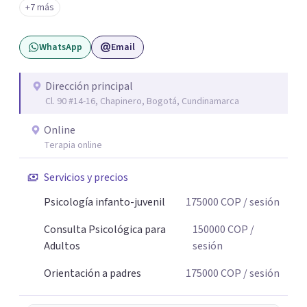
+7 más
sin juicios y a tu propio ritmo, para que lo que hoy te pesa
pueda pensarse y transformarse.
WhatsApp
Email
Dirección principal
Cl. 90 #14-16, Chapinero, Bogotá, Cundinamarca
Online
Terapia online
Servicios y precios
Psicología infanto-juvenil
175000
COP
/ sesión
Consulta Psicológica para
150000
COP
/
Adultos
sesión
Orientación a padres
175000
COP
/ sesión