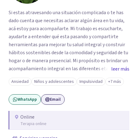
Si estas atravesando una situación complicada o te has
dado cuenta que necesitas aclarar algún área en tu vida,
acá estoy para acompañarte. Mi trabajo es escucharte,
ayudarte a entender qué esta pasando y compartirte
herramientas para mejorar tu salud integral y construir
hábitos sostenibles desde la comodidad y seguridad de tu
hogar o de manera presencial. Mi propósito es brindar un
acompañamiento integral en las diferentes etapas de la
leer más
vida, adaptando la intervención a las necesidades de cada
Ansiedad
Niños y adolescentes
Impulsividad
+7 más
momento del ciclo vital. Un espacio enteramente
confidencial y seguro, con flexibilidad de horarios y una
WhatsApp
Email
atención personalizada. Durante mi trayectoria los
pacientes han destacado mi empatía, mi profesionalismo
y enfoque integral. Estoy a un mensaje de whatsapp si
Online
Terapia online
necesitas orientación "Tu bienestar es la prioridad, sin
importar la distancia"