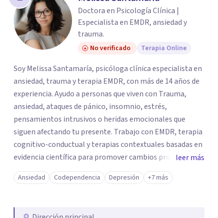
Doctora en Psicología Clínica |
Especialista en EMDR, ansiedad y
trauma.
No verificado
Terapia Online
Soy Melissa Santamaría, psicóloga clínica especialista en
ansiedad, trauma y terapia EMDR, con más de 14 años de
experiencia. Ayudo a personas que viven con Trauma,
ansiedad, ataques de pánico, insomnio, estrés,
pensamientos intrusivos o heridas emocionales que
siguen afectando tu presente. Trabajo con EMDR, terapia
cognitivo-conductual y terapias contextuales basadas en
evidencia científica para promover cambios profundos y
leer más
duraderos. Atiendo adultos, adolescentes, parejas y
Ansiedad
Codependencia
Depresión
+7 más
familias de forma presencial en Medellín y online, en un
espacio seguro, cercano y profesional.
Dirección principal