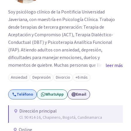
Soy psicólogo clínico de la Pontificia Universidad
Javeriana, con maestría en Psicología Clínica. Trabajo
desde terapias de tercera generación: Terapia de
Aceptación y Compromiso (ACT), Terapia Dialéctico-
Conductual (DBT) y Psicoterapia Analítica Funcional
(FAP). Atiendo adultos con ansiedad, depresión,
dificultades para manejar emociones, duelos y
momentos de quiebre. Muchas personas que llegan a
leer más
consulta no solo cargan con un síntoma: sienten que sus
Ansiedad
Depresión
Divorcio
+6 más
propias reacciones emocionales les complican más la
vida. Desde ahí trabajamos. No busco eliminar el
Teléfono
WhatsApp
Email
malestar a la fuerza. Prefiero entender qué lo sostiene y
trabajar desde eso, no en contra. Atiendo en Bogotá de
forma presencial y también online.
Dirección principal
Cl. 90 #14-16, Chapinero, Bogotá, Cundinamarca
Online