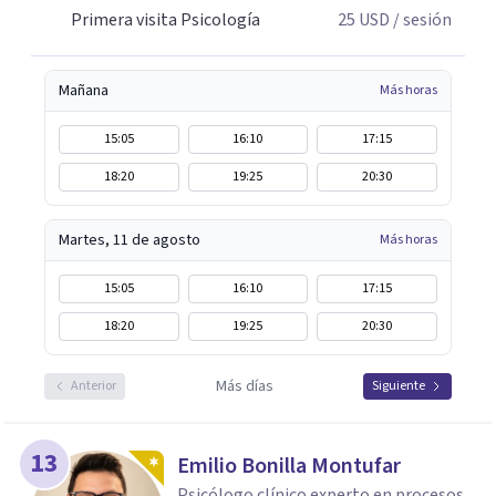
Primera visita Psicología
25
USD
/ sesión
Mañana
Más horas
15:05
16:10
17:15
18:20
19:25
20:30
Martes, 11 de agosto
Más horas
15:05
16:10
17:15
18:20
19:25
20:30
Más días
Anterior
Siguiente
13
Emilio Bonilla Montufar
Psicólogo clínico experto en procesos