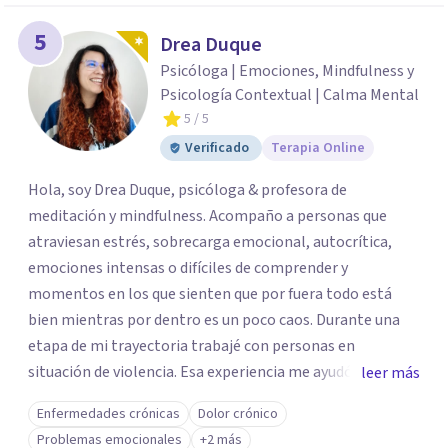
5
Drea Duque
Psicóloga | Emociones, Mindfulness y
Psicología Contextual | Calma Mental
5
/ 5
Verificado
Terapia Online
Hola, soy Drea Duque, psicóloga & profesora de
meditación y mindfulness. Acompaño a personas que
atraviesan estrés, sobrecarga emocional, autocrítica,
emociones intensas o difíciles de comprender y
momentos en los que sienten que por fuera todo está
bien mientras por dentro es un poco caos. Durante una
etapa de mi trayectoria trabajé con personas en
situación de violencia. Esa experiencia me ayudó a
leer más
comprender de cerca cómo el miedo, la culpa, la pérdida
Enfermedades crónicas
Dolor crónico
de autonomía, la hipervigilancia y otras respuestas
Problemas emocionales
+2 más