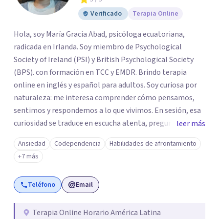
Verificado
Terapia Online
Hola, soy María Gracia Abad, psicóloga ecuatoriana,
radicada en Irlanda. Soy miembro de Psychological
Society of Ireland (PSI) y British Psychological Society
(BPS). con formación en TCC y EMDR. Brindo terapia
online en inglés y español para adultos. Soy curiosa por
naturaleza: me interesa comprender cómo pensamos,
sentimos y respondemos a lo que vivimos. En sesión, esa
curiosidad se traduce en escucha atenta, preguntas que
leer más
invitan a reflexionar y un interés genuino por tu
Ansiedad
Codependencia
Habilidades de afrontamiento
experiencia. Busco crear un espacio seguro, cercano y
+7 más
respetuoso, donde puedas explorar lo que te ocurre a tu
propio ritmo. Sé que muchas personas llegan sintiéndose
Teléfono
Email
abrumadas, con culpa, vergüenza o miedo a expresarse, y
que han aprendido a adaptarse a otros dejando de lado
sus propias necesidades. Si algo de esto te resulta
Terapia Online Horario América Latina