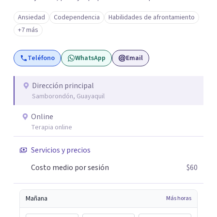
y colaborativo, trabajando juntos para construir un
Ansiedad
Codependencia
Habilidades de afrontamiento
camino hacia una vida más significativa, plena y
+7 más
equilibrada.
Teléfono
WhatsApp
Email
Dirección principal
Samborondón, Guayaquil
Online
Terapia online
Servicios y precios
Costo medio por sesión
$60
Mañana
Más horas