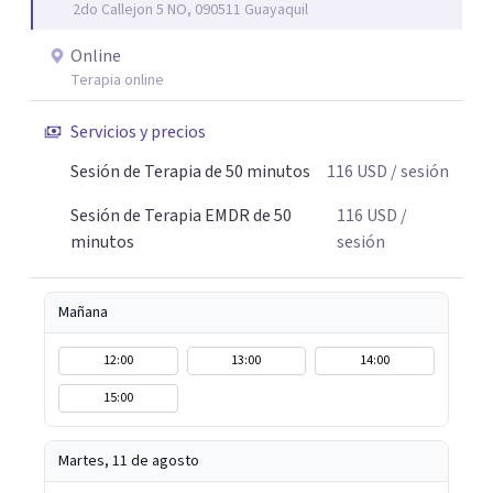
2do Callejon 5 NO, 090511 Guayaquil
familiar, no estás solo/a, podemos empezar a entenderlo
juntos/as. Fuera de la terapia, encuentro renovación en la
Online
naturaleza; incluso un simple paseo en un espacio verde
Terapia online
me ayuda a sentirme más centrada. Esta misma atención
y calma la traigo a cada encuentro contigo.
Servicios y precios
Sesión de Terapia de 50 minutos
116
USD
/ sesión
Sesión de Terapia EMDR de 50
116
USD
/
minutos
sesión
Mañana
12:00
13:00
14:00
15:00
Martes, 11 de agosto