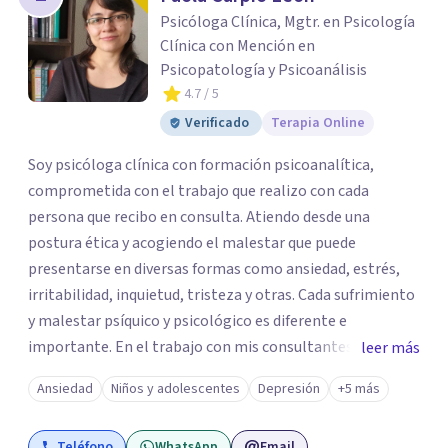
Psicóloga Clínica, Mgtr. en Psicología
Clínica con Mención en
Psicopatología y Psicoanálisis
4.7
/ 5
Verificado
Terapia Online
Soy psicóloga clínica con formación psicoanalítica,
comprometida con el trabajo que realizo con cada
persona que recibo en consulta. Atiendo desde una
postura ética y acogiendo el malestar que puede
presentarse en diversas formas como ansiedad, estrés,
irritabilidad, inquietud, tristeza y otras. Cada sufrimiento
y malestar psíquico y psicológico es diferente e
importante. En el trabajo con mis consultantes apunto a
leer más
trabajar a través de la palabra para dar paso a lo nuevo.
Ansiedad
Niños y adolescentes
Depresión
+5 más
En Superar me desempeño en el área de psicoterapia
emocional en la atención a niños/as, adolescentes y
Teléfono
WhatsApp
Email