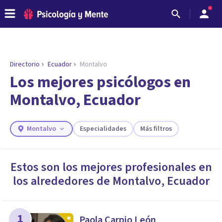
Directorio
Ecuador
Montalvo
ENCONTRAR MI TERAPEUTA
¿Necesitas ayuda para encontrar el
Los mejores psicólogos en
psicólogo adecuado?
Montalvo, Ecuador
Responde a unas breves preguntas y te ofreceremos
los profesionales que más se ajustan a tus
necesidades.
Montalvo
Especialidades
Más filtros
Responder cuestionario
Estos son los mejores profesionales en
los alrededores de
Montalvo
,
Ecuador
1
Paola Carpio León