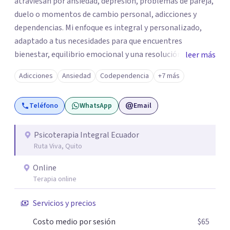
atraviesan por ansiedad, depresión, problemas de pareja,
duelo o momentos de cambio personal, adicciones y
dependencias. Mi enfoque es integral y personalizado,
adaptado a tus necesidades para que encuentres
bienestar, equilibrio emocional y una resolución duradera
leer más
en el tiempo. Ofrezco sesiones presenciales y terapia en
Adicciones
Ansiedad
Codependencia
+7 más
línea para quienes viven en otras ciudades de Ecuador o en
el exterior. Si quieres agendar una sesión o recibir más
Teléfono
WhatsApp
Email
información, escríbeme por WhatsApp o visita mi sitio
web.
Psicoterapia Integral Ecuador
Ruta Viva, Quito
Online
Terapia online
Servicios y precios
Costo medio por sesión
$65