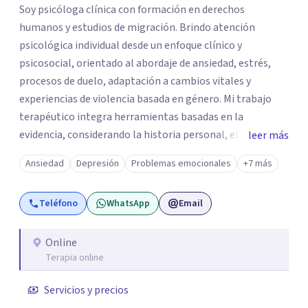
Soy psicóloga clínica con formación en derechos
humanos y estudios de migración. Brindo atención
psicológica individual desde un enfoque clínico y
psicosocial, orientado al abordaje de ansiedad, estrés,
procesos de duelo, adaptación a cambios vitales y
experiencias de violencia basada en género. Mi trabajo
terapéutico integra herramientas basadas en la
evidencia, considerando la historia personal, el contexto
leer más
social y cultural de cada paciente. Ofrezco un espacio
Ansiedad
Depresión
Problemas emocionales
+7 más
profesional, ético y confidencial enfocado en la
comprensión emocional, el fortalecimiento de
Teléfono
WhatsApp
Email
habilidades de afrontamiento y la mejora del bienestar
psicológico.
Online
Terapia online
Servicios y precios