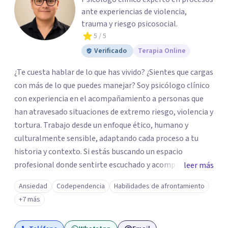
ante experiencias de violencia,
trauma y riesgo psicosocial.
5
/ 5
Verificado
Terapia Online
¿Te cuesta hablar de lo que has vivido? ¿Sientes que cargas
con más de lo que puedes manejar? Soy psicólogo clínico
con experiencia en el acompañamiento a personas que
han atravesado situaciones de extremo riesgo, violencia y
tortura. Trabajo desde un enfoque ético, humano y
culturalmente sensible, adaptando cada proceso a tu
historia y contexto. Si estás buscando un espacio
profesional donde sentirte escuchado y acompañado con
leer más
seriedad, cercanía y libre de estigmas, podemos trabajar
Ansiedad
Codependencia
Habilidades de afrontamiento
juntos. Lidero un equipo multidisciplinario de salud
+7 más
mental en psicología clínica, infantojuvenil, familiar y
psicopedagogía. De esta manera, llevo procesos