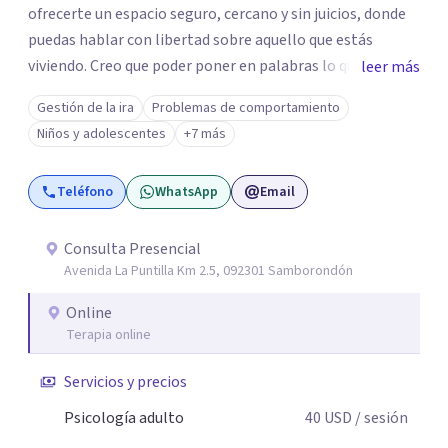
ofrecerte un espacio seguro, cercano y sin juicios, donde
puedas hablar con libertad sobre aquello que estás
viviendo. Creo que poder poner en palabras lo que
leer más
sentimos puede ser un primer paso para empezar a
Gestión de la ira
Problemas de comportamiento
comprenderlo y trabajarlo desde un lugar donde cada
Niños y adolescentes
+7 más
persona se pueda sentir cómoda y yendo a su propio
ritmo. Si estás atravesando un momento difícil o
Teléfono
WhatsApp
Email
simplemente sientes que necesitas entender mejor lo
que te está pasando, podemos trabajar juntos
respetando tu historia y tu propio ritmo.
Consulta Presencial
Avenida La Puntilla Km 2.5, 092301 Samborondón
Online
Terapia online
Servicios y precios
Psicología adulto
40
USD
/ sesión