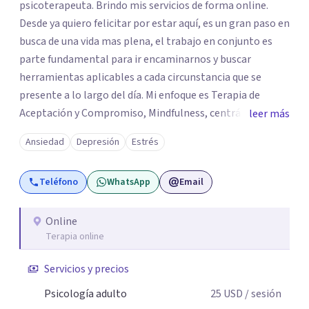
psicoterapeuta. Brindo mis servicios de forma online.
Desde ya quiero felicitar por estar aquí, es un gran paso en
busca de una vida mas plena, el trabajo en conjunto es
parte fundamental para ir encaminarnos y buscar
herramientas aplicables a cada circunstancia que se
presente a lo largo del día. Mi enfoque es Terapia de
Aceptación y Compromiso, Mindfulness, centrándonos
leer más
directamente en los valores, creencias y tener conciencia
Ansiedad
Depresión
Estrés
de ello, logrando mantener la empatía, escucha activa,
comunicación asertiva; con ello encontrar lo valioso que
Teléfono
WhatsApp
Email
en el camino se nos va desapareciendo, para así poder
conectar con lo significativo de cada persona a pesar de
su sufrimiento, obteniendo así una vida que merezca la
Online
Terapia online
pena ser vivida.
Servicios y precios
Psicología adulto
25
USD
/ sesión