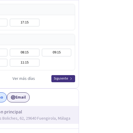
17:15
08:15
09:15
11:15
Ver más días
Siguiente
no
Email
ón principal
os Boliches, 62, 29640 Fuengirola, Málaga