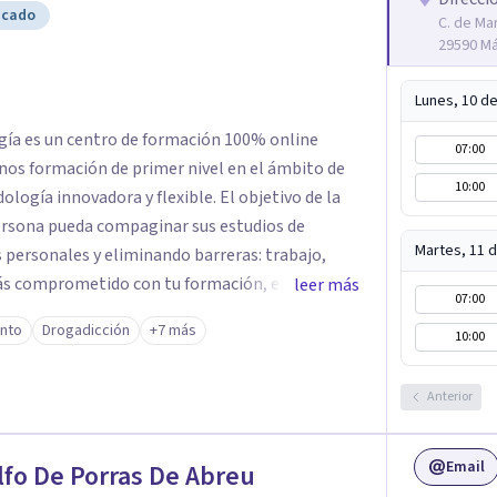
icado
C. de Mar
29590 M
Lunes, 10 d
gía es un centro de formación 100% online
07:00
mnos formación de primer nivel en el ámbito de
10:00
ología innovadora y flexible. El objetivo de la
persona pueda compaginar sus estudios de
Martes, 11 
 personales y eliminando barreras: trabajo,
stás comprometido con tu formación, en la
leer más
07:00
serás bienvenido y disfrutarás de una educación
ento
Drogadicción
+7 más
10:00
e las nuevas tecnologías y con el apoyo de un
do. La escuela forma parte de un grupo
nline y a distancia, con más de 30 años de
Anterior
 la calidad de los programas. Además, para dar la
uenta con un equipo de tutores y dinamizadores
Email
fo De Porras De Abreu
uda que pueda surgir, ya sea sobre el temario del