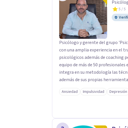
Psicólo
programa o sobre el campus online 
5
/ 5
formación en la Escuela Mediterrán
Verif
Psicólogo y gerente del grupo 'Psi
con una amplia experiencia en el tr
psicológicos además de coaching personal. El abordaje terapéu
equipo de más de 50 profesionales e
integra en su metodología las técni
además de sus propias herramientas
de profesionales único en su campo. Rodolfo de Porras hace énfasis en 
Ansiedad
Impulsividad
Depresión
importancia de trabajar no solo el 
tratar la raíz del problema para qu
vuelva a repetirse en el futuro.