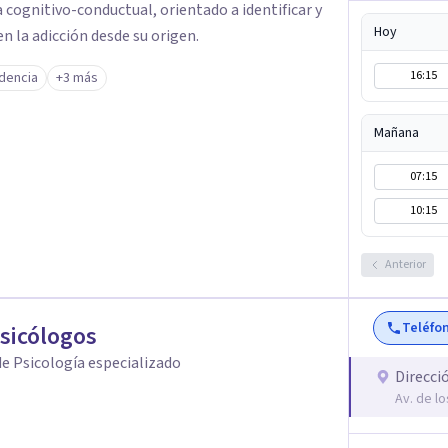
a cognitivo-conductual, orientado a identificar y
Hoy
 la adicción desde su origen.
16:15
dencia
+3 más
Mañana
07:15
10:15
Anterior
Teléfo
Psicólogos
e Psicología especializado
Direcci
Av. de l