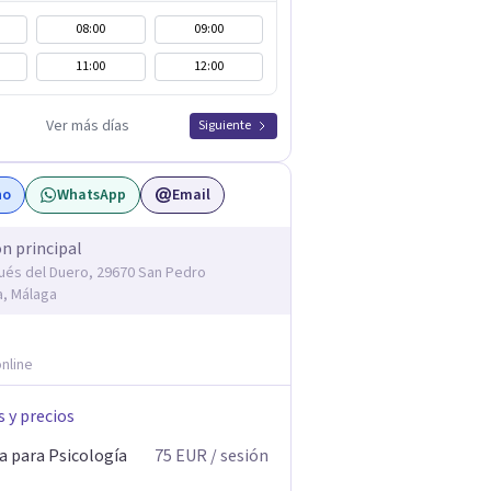
08:00
09:00
11:00
12:00
Ver más días
Siguiente
no
WhatsApp
Email
ón principal
ués del Duero, 29670 San Pedro
a, Málaga
nline
s y precios
a para Psicología
75
EUR
/ sesión