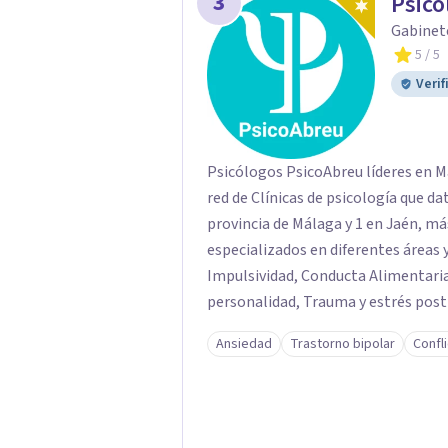
3
Psicó
Gabinet
5
/ 5
Verif
Psicólogos PsicoAbreu líderes en Málaga desde 1995 
red de Clínicas de psicología que da
provincia de Málaga y 1 en Jaén, má
especializados en diferentes áreas 
Impulsividad, Conducta Alimentaria
personalidad, Trauma y estrés postr
Terapias de pareja, Servicio de Psic
Ansiedad
Trastorno bipolar
Confl
mucho más. PsicoAbreu cuenta con un equipo de profesionales formados en una
gran variedad de técnicas y orienta
Conductual, Psicoanálisis, Hipnosis
de aceptación y compromiso, Terapi