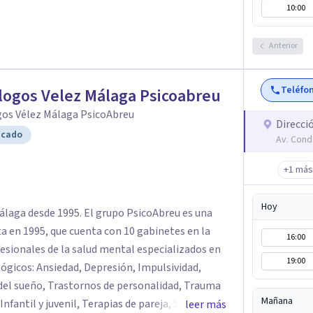
10:00
Anterior
Teléfo
logos Velez Málaga Psicoabreu
gos Vélez Málaga PsicoAbreu
Direcci
icado
Av. Cond
+1 más
Hoy
álaga desde 1995. El grupo PsicoAbreu es una
ta en 1995, que cuenta con 10 gabinetes en la
16:00
esionales de la salud mental especializados en
19:00
lógicos: Ansiedad, Depresión, Impulsividad,
del sueño, Trastornos de personalidad, Trauma
Mañana
nfantil y juvenil, Terapias de pareja, Servicio de
leer más