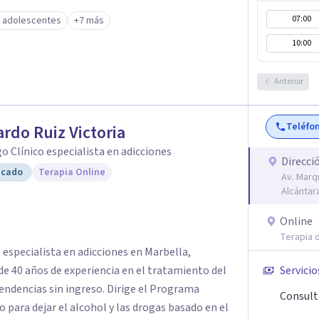
europsicología, y mucho más. PsicoAbreu cuenta
07:00
y adolescentes
+7 más
mados en una gran variedad de técnicas y
10:00
 Cognitivo Conductual, Psicoanálisis, Hipnosis
nal, Terapia de aceptación y compromiso,
.
Anterior
Teléfo
rdo Ruiz Victoria
o Clínico especialista en adicciones
Direcci
icado
Terapia Online
Av. Marq
Alcántar
Online
Terapia o
 especialista en adicciones en Marbella,
de 40 años de experiencia en el tratamiento del
Servicio
endencias sin ingreso. Dirige el Programa
Consult
 para dejar el alcohol y las drogas basado en el