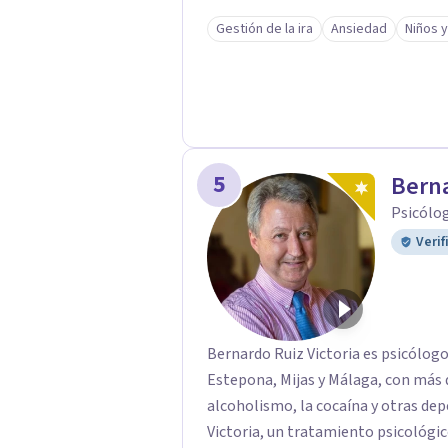
Psicología Jurídica, Psiquiatría, N
Gestión de la ira
Ansiedad
Niños 
con un equipo de profesionales for
orientaciones psicológicas: Terapia
regresiva, Terapia analítico funcio
Terapia sistémica, Mindfulness, etc
5
Berna
Psicólog
Verif
Bernardo Ruiz Victoria es psicólogo
Estepona, Mijas y Málaga, con más 
alcoholismo, la cocaína y otras dep
Victoria, un tratamiento psicológico