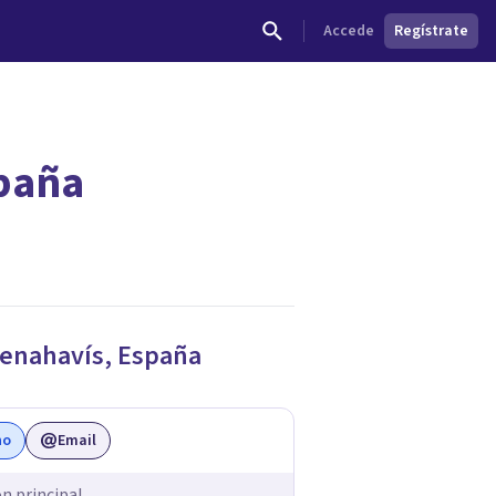
Accede
Regístrate
spaña
dades.
enahavís
,
España
no
Email
ón principal