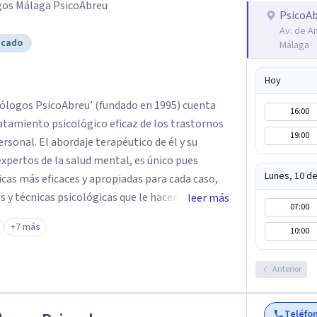
gos Málaga PsicoAbreu
y su funcionamiento ¡Da el siguiente paso en tu
PsicoA
ea de Psicología!
Av. de An
icado
Málaga
Hoy
cólogos PsicoAbreu’ (fundado en 1995) cuenta
16:00
atamiento psicológico eficaz de los trastornos
19:00
tico de él y su
xpertos de la salud mental, es único pues
Lunes, 10 d
cas más eficaces y apropiadas para cada caso,
 y técnicas psicológicas que le hacen un equipo
leer más
07:00
la
+7 más
10:00
síntoma que trae a la persona a consulta sino
e el problema psicológico de la persona no
Anterior
Teléfo