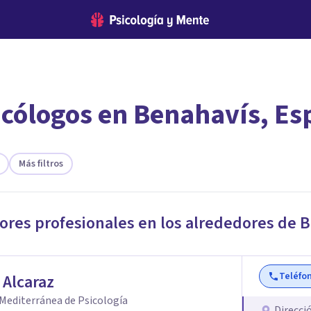
icólogos en Benahavís, E
encontrar el psicólogo adecuado?
te ofreceremos los profesionales que más se ajustan a tus necesi
Más filtros
jores profesionales en los alrededores de
B
Teléfo
 Alcaraz
Mediterránea de Psicología
Direcci