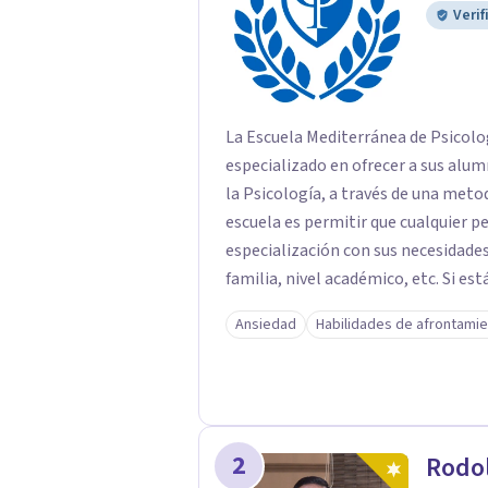
Verif
La Escuela Mediterránea de Psicolo
especializado en ofrecer a sus alu
la Psicología, a través de una metod
escuela es permitir que cualquier 
especialización con sus necesidades
familia, nivel académico, etc. Si e
Escuela Mediterránea de Psicología 
Ansiedad
Habilidades de afrontami
a tu ritmo, con todas las ventajas d
equipo humano altamente cualifica
empresarial pionero en formación o
experiencia en el sector que avalan
mejor experiencia a sus alumnos, c
2
Rodol
cuya función es resolver cualquier d