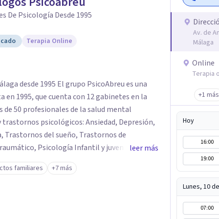
logos Psicoabreu
es De Psicología Desde 1995
Direcci
Av. de An
icado
Terapia Online
Málaga
Online
Terapia o
El grupo PsicoAbreu es una
+1 más
ta en 1995, que cuenta con 12 gabinetes en la
s de 50 profesionales de la salud mental
Hoy
y trastornos psicológicos: Ansiedad, Depresión,
, Trastornos del sueño, Trastornos de
16:00
aumático, Psicología Infantil y juvenil,
leer más
19:00
ología Jurídica, Psiquiatría, Neuropsicología, y
ictos familiares
+7 más
ciones psicológicas: Terapia Cognitivo
Lunes, 10 d
 regresiva, Terapia analítico funcional, Terapia
07:00
a sistémica, Mindfulness, etc.