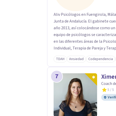
Aliv Psicólogos en Fuengirola, Mála
Junta de Andalucía. El gabinete cue
año 2013, así colocándose como un cen
equipo de psicólogos se caracteriza
en las diferentes áreas de la Psicol
Individual, Terapia de Pareja y Tera
Atendemos a personas de todas las edad
TDAH
Ansiedad
Codependencia
pequeños contamos con un psicólogo
adolescencia. Para dificultades a ni
7
Psicología Jurídica y Forense elabo
Xime
detalle.
Coach de
5
/ 5
Verif