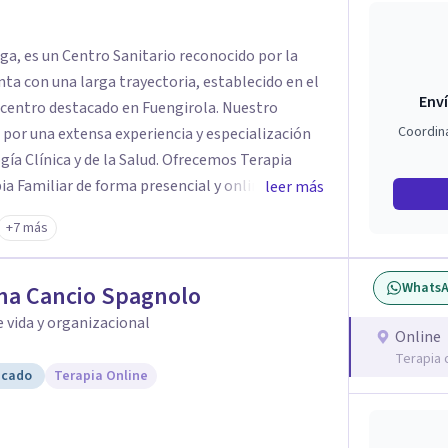
ga, es un Centro Sanitario reconocido por la
nta con una larga trayectoria, establecido en el
Enví
tro destacado en Fuengirola. Nuestro
Coordin
 por una extensa experiencia y especialización
ogía Clínica y de la Salud. Ofrecemos Terapia
pia Familiar de forma presencial y online.
leer más
es en español, inglés y sueco. Para los más
+7 más
 infantil especializado en infancia y
vel legal, nuestro psicólogo especialista en
Whats
ra peritajes psicológicos con gran dedicación y
na Cancio Spagnolo
 vida y organizacional
Online
Terapia 
icado
Terapia Online