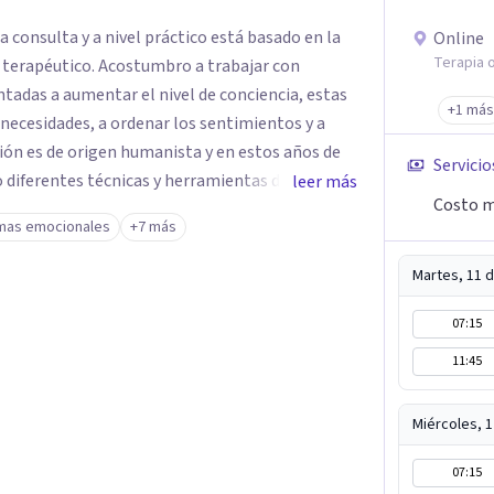
consulta y a nivel práctico está basado en la
Online
Terapia o
o terapéutico. Acostumbro a trabajar con
tadas a aumentar el nivel de conciencia, estas
+1 más
s necesidades, a ordenar los sentimientos y a
ión es de origen humanista y en estos años de
Servicio
leer más
Costo m
al ser humano como su totalidad: psique,
mas emocionales
+7 más
stado interno de las personas y conseguir estar
Martes, 11 
07:15
11:45
Miércoles, 
07:15