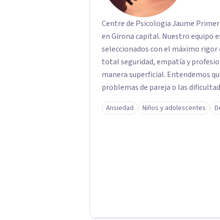
Centre de Psicologia Jaume Primer 
en Girona capital. Nuestro equipo 
seleccionados con el máximo rigor 
total seguridad, empatía y profesionalidad. En nuestro centro n
manera superficial. Entendemos que 
problemas de pareja o las dificulta
del iceberg" de heridas, necesidade
Ansiedad
Niños y adolescentes
D
cuidado. Nuestro objetivo no es sol
acompañarte a entender la raíz de 
duraderos en tu vida. Contamos con especialistas sénior en diversas áreas para
asegurar que encuentres el match pe
Constructivista Integrador. - Terap
Familiar y Sistémica. - Terapia de
EMDR. - Psicología Dinámica y Psic
(evaluación y diagnóstico). - Terapia
Generación (ACT, Mindfulness).