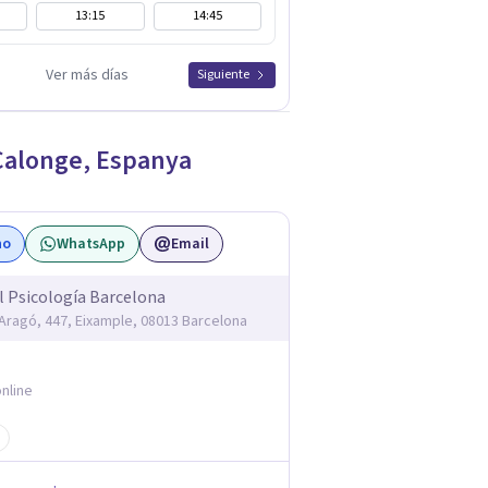
13:15
14:45
Ver más días
Siguiente
Calonge
,
Espanya
no
WhatsApp
Email
l Psicología Barcelona
'Aragó, 447, Eixample, 08013 Barcelona
nline