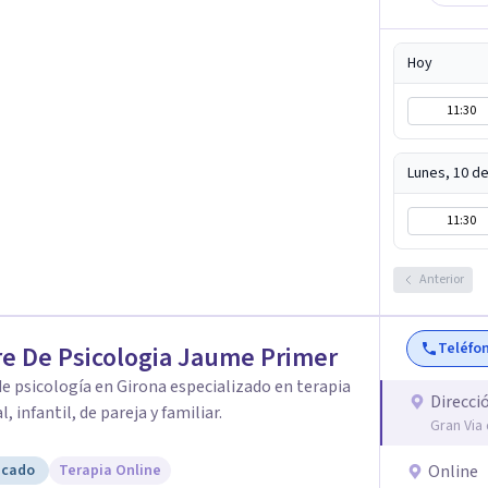
 hacer para solucionar sus dificultades y
 de los conocimientos técnicos y actualizados
Hoy
rapia. Trabajo con tele-terapia
lamada y escrita) des del 2019 y y también
11:30
a y Figueres.
Lunes, 10 d
11:30
Anterior
Teléfo
e De Psicologia Jaume Primer
e psicología en Girona especializado en terapia
Direcci
l, infantil, de pareja y familiar.
Gran Via
icado
Terapia Online
Online