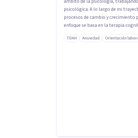
ámbito de la psicología, trabajando
psicológica. A lo largo de mi tray
procesos de cambio y crecimiento p
enfoque se basa en la terapia cogni
metodologías y técnicas respaldadas
TDAH
Ansiedad
Orientación labor
de escuchar, te proporciono herram
mejorar en cualquier ámbito de tu vida. Como psicóloga, mi trato es cerc
juicios y adaptado a cada persona.
espacio seguro y confidencial donde
positivo, fortaleciendo tu autoest