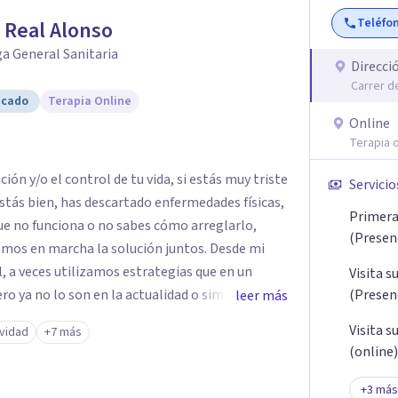
Teléfo
 Real Alonso
a General Sanitaria
Direcci
Carrer de
icado
Terapia Online
Online
Terapia o
 control de tu vida, si estás muy triste
Servicio
stás bien, has descartado enfermedades físicas,
Primera 
ue no funciona o no sabes cómo arreglarlo,
(Presenc
n marcha la solución juntos. Desde mi
l, a veces utilizamos estrategias que en un
Visita s
ro ya no lo son en la actualidad o simplemente
(Presenc
leer más
más adecuadas de hacer las cosas, de plantear
Visita s
ividad
+7 más
bajo es analizar las
(online)
 qué fortalezas disponemos para afrontarlas,
ás amplia de la situación y acompañar y guiar a
+
3
más