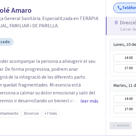
Teléfo
Solé Amaro
a General Sanitària. Especialitzada en TERÀPIA
Direcci
UAL, FAMILIAR i DE PARELLA.
Carrer de
icado
Lunes, 10 d
14:00
oder acompanyar la persona a alleugerir el seu
17:00
tar. De forma progressiva, podrem anar
rà de la integració de les diferents parts
 fragmentades. Mi esencia está
Martes, 11 
ersona a calmar su dolor emocional y salir del
14:00
remos ir desarrollando un bienestar que surgirá
leer más
partes de la persona que a lo largo del tiempo
17:00
ontamiento
Divorcio
+7 más
Anterior