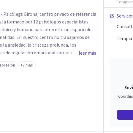
Terapia o
- Psicòlegs Girona, centro privado de referencia
Servicio
está formado por 12 psicólogos especialistas
Consult
clínico y humano para ofrecerte un espacio de
o trabajamos de
Terapia
la ansiedad, la tristeza profunda, los
des de regulación emocional son solo la "punta
leer más
s o patrones que piden ser escuchados con
epresión
+7 más
o poner un parche al síntoma, sino
tu malestar para generar cambios sólidos y
Enví
rfecto para tu caso: - Terapia Cognitiva
Coordin
ia Cognitivo-Conductual (TCC). - Terapia
 Pareja - Trauma Complejo y reprocesamiento con
oterapia Relacional. - Neuropsicología
 Infantil y Juvenil. - Terapias de Tercera