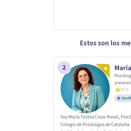
Estos son los me
2
María
Psicólog
presenci
5
/ 5
Verif
Soy María Teresa Creus Roset, Psicó
Colegio de Psicólogos de Cataluña. Cuento con más de 20 años de experiencia en el