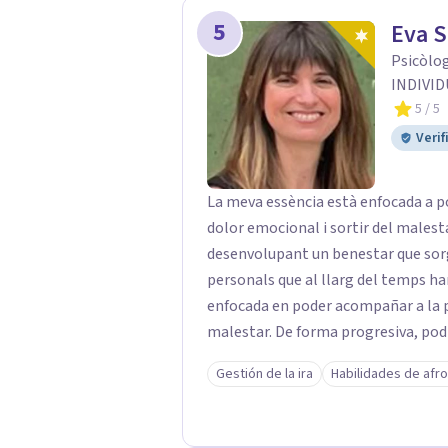
5
Eva 
Psicòlog
INDIVID
5
/ 5
Verif
La meva essència està enfocada a p
dolor emocional i sortir del males
desenvolupant un benestar que sorgi
personals que al llarg del temps han quedat
enfocada en poder acompañar a la p
malestar. De forma progresiva, pod
de la integración de las diferentes 
Gestión de la ira
Habilidades de afr
han quedado fragmentadas.