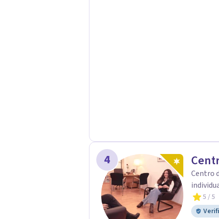
las personas en aquello que decidan
mejorar su vida. Todo ello a través
sobre técnicas y herramientas efectivas en psicote
(terapia online por videollamada, l
ofrezco terapia presencial en Giron
4
Centr
Centro d
individua
5
/ 5
Verif