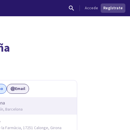
Accede
Regístrate
ña
dades.
no
Email
ona
lín, Barcelona
e
 la Farmàcia, 17251 Calonge, Girona