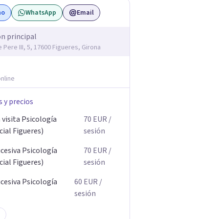
no
WhatsApp
Email
ón principal
 Pere III, 5, 17600 Figueres, Girona
nline
s y precios
visita Psicología
70
EUR
/
ial Figueres)
sesión
ucesiva Psicología
70
EUR
/
ial Figueres)
sesión
ucesiva Psicología
60
EUR
/
sesión