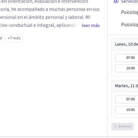
 en orientación, evaluación e intervención
Servicio
ectoria, he acompañado a muchas personas en sus
Psicolo
ersonal en el ámbito personal y laboral. Mi
Psicolog
tivo-conductual e integral, aplicando
leer más
 por la evidencia científica. En sesión, además
al
+7 más
ientas prácticas y efectivas para que puedas
Lunes, 10 d
ano, sin
 Mi compromiso en consulta es ofrecerte un
07:00
 puedas explorar, crecer y transformarte en
10:00
ima y tu autoconocimiento personal.
Martes, 11 
07:00
10:00
Anterior