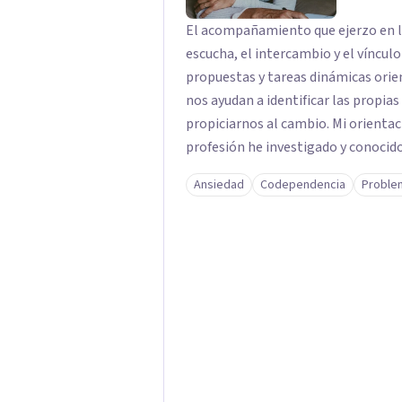
El acompañamiento que ejerzo en la 
escucha, el intercambio y el víncul
propuestas y tareas dinámicas orien
nos ayudan a identificar las propia
propiciarnos al cambio. Mi orientac
profesión he investigado y conocido diferentes técnicas y herramientas de trabajo.
Métodos terapéuticos que perciben 
Ansiedad
Codependencia
Proble
cuerpo y emoción, para mejorar el e
en la vida de una forma más plena.