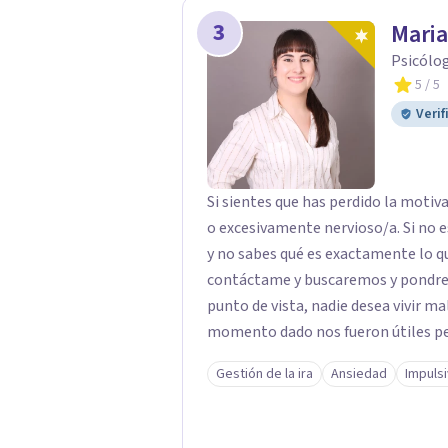
3
Maria
Psicólog
5
/ 5
Verif
Si sientes que has perdido la motivación y/o el
o excesivamente nervioso/a. Si no e
y no sabes qué es exactamente lo q
contáctame y buscaremos y pondremos e
punto de vista, nadie desea vivir ma
momento dado nos fueron útiles pe
desconocemos formas alternativas 
Gestión de la ira
Ansiedad
Impuls
la situación o de gestionar nuestras emociones. Mi tra
dificultades que hay, identificar de
ofrecer herramientas y una visión m