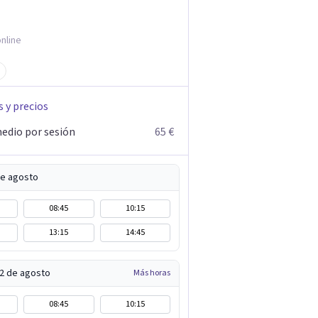
nline
s y precios
edio por sesión
65 €
de agosto
08:45
10:15
13:15
14:45
12 de agosto
Más horas
08:45
10:15