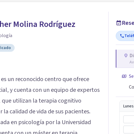
her Molina Rodríguez
Rese
ología
Telé
ficado
Di
Av
Se
es un reconocido centro que ofrece
Co
ial, y cuenta con un equipo de expertos
 que utilizan la terapia cognitivo
Lunes
 la calidad de vida de sus pacientes.
ciada en psicología por la Universidad
cuenta con un máster en terapia