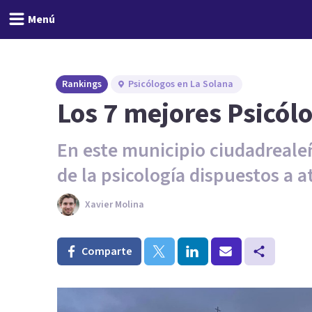
Menú
Rankings
Psicólogos en La Solana
Los 7 mejores Psicól
En este municipio ciudadreale
de la psicología dispuestos a a
Xavier Molina
Comparte