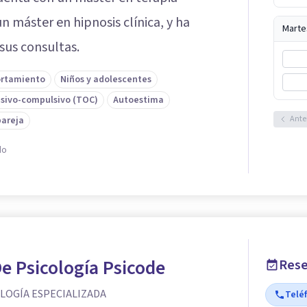
n máster en hipnosis clínica, y ha
Marte
sus consultas.
ortamiento
Niños y adolescentes
esivo-compulsivo (TOC)
Autoestima
Ante
pareja
do
De Psicología Psicode
Rese
OLOGÍA ESPECIALIZADA
Telé