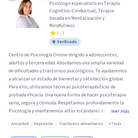
Psicólogo especialista en Terapia
Cognitivo-Conductual, Terapia
basada en Mentalización y
Mindfulness.
5
/ 5
Verificado
Centro de Psicología Online dirigido a adolescentes,
adultos y tercera edad. Abordamos una amplia variedad
de dificultades y trastornos psicológicos. Te ayudaremos
a alcanzar un estado de bienestar y satisfacción global.
Para ello, utilizamos técnicas psicoterapéuticas de
probada eficacia. Una nueva forma de hacer psicoterapia
seria, segura y cómoda. Respetamos profundamente la
Psicología y mantenemos altos estándares de calidad.
leer más
Proporcionamos un servicio de vital importancia dónde
Ansiedad
Depresión
Trastornos alimentarios
+7 más
el cliente es la principal razón de nuestra existencia. Cada
cliente es único y el tratamiento será personalizado. Te