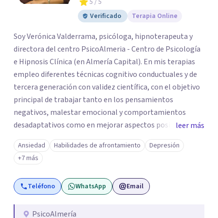
5
/ 5
Verificado
Terapia Online
Soy Verónica Valderrama, psicóloga, hipnoterapeuta y
directora del centro PsicoAlmeria - Centro de Psicología
e Hipnosis Clínica (en Almería Capital). En mis terapias
empleo diferentes técnicas cognitivo conductuales y de
tercera generación con validez científica, con el objetivo
principal de trabajar tanto en los pensamientos
negativos, malestar emocional y comportamientos
desadaptativos como en mejorar aspectos positivos,
leer más
habilidades y desarrollo personal. ¡Tus objetivos son los
Ansiedad
Habilidades de afrontamiento
Depresión
míos y juntos los alcanzaremos!. Mi objetivo principal es
+7 más
que consigas el bienestar y equilibrio que buscas, siendo
consciente de que cada persona es diferente y por ello
Teléfono
WhatsApp
Email
inicialmente realizaremos una adecuada evaluación para
conseguir un tratamiento individualizado y
personalizado. Utilizo diferentes técnicas psicológicas
PsicoAlmería