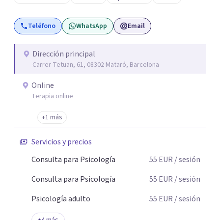
de tu vida. Así, podrás desenredar el lío que es vivir, podrás
aceptar quien eres: un ser humano que siente, que piensa
Teléfono
WhatsApp
Email
y que hace; un ser que se contradice, que tiene dudas y que
se equivoca. Y eso es natural y sano.🫀+🧠 =💝
Dirección principal
Carrer Tetuan, 61, 08302 Mataró, Barcelona
Online
Terapia online
+1 más
Servicios y precios
Consulta para Psicología
55
EUR
/ sesión
Consulta para Psicología
55
EUR
/ sesión
Psicología adulto
55
EUR
/ sesión