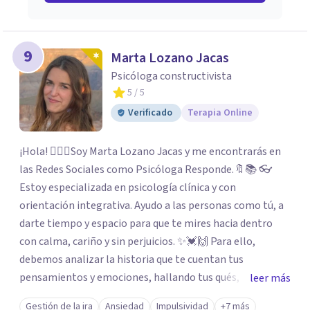
9
Marta Lozano Jacas
Psicóloga constructivista
5
/ 5
Verificado
Terapia Online
¡Hola! 🙋🏼‍♀️Soy Marta Lozano Jacas y me encontrarás en
las Redes Sociales como Psicóloga Responde.🔖📚 👓
Estoy especializada en psicología clínica y con
orientación integrativa. Ayudo a las personas como tú, a
darte tiempo y espacio para que te mires hacia dentro
con calma, cariño y sin perjuicios. ✨💓🙌 Para ello,
debemos analizar la historia que te cuentan tus
pensamientos y emociones, hallando tus qués, tus
leer más
cómos, tus porqués, tus cuándos y tus dóndes a lo largo
Gestión de la ira
Ansiedad
Impulsividad
+7 más