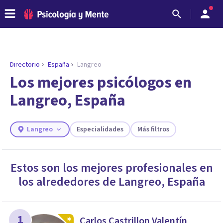
Directorio
España
Langreo
ENCONTRAR MI TERAPEUTA
¿Necesitas ayuda para encontrar el
Los mejores psicólogos en
psicólogo adecuado?
Langreo, España
Responde a unas breves preguntas y te ofreceremos
los profesionales que más se ajustan a tus
necesidades.
Langreo
Especialidades
Más filtros
Responder cuestionario
Estos son los mejores profesionales en
los alrededores de
Langreo
,
España
1
Carlos Castrillon Valentín