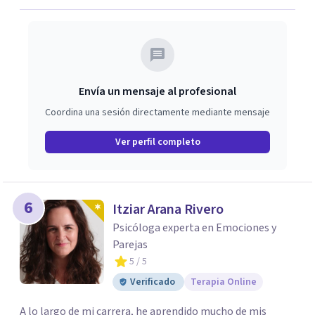
primera orientación gratuita para ayudar a dar el primer
paso y valorar el tipo de acompañamiento más adecuado
en cada caso.
Envía un mensaje al profesional
Coordina una sesión directamente mediante mensaje
Ver perfil completo
6
Itziar Arana Rivero
Psicóloga experta en Emociones y
Parejas
5
/ 5
Verificado
Terapia Online
A lo largo de mi carrera, he aprendido mucho de mis