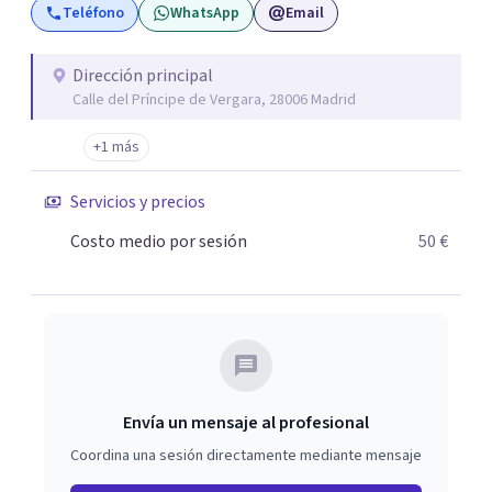
Teléfono
WhatsApp
Email
sentirás comprendido, respetado y jamás juzgado. Los
profesionales de la Clínica poseen experiencia y
formación de alta calidad, además de todas las
Dirección principal
Calle del Príncipe de Vergara, 28006 Madrid
acreditaciones necesarias para el ejercicio de la
psicología. La modalidad Online es tan eficaz como la
+1 más
modalidad presencial, cómoda, segura e íntima. Puede
realizarse en un ambiente familiar, con un clima de
Servicios y precios
confianza y ofrece la posibilidad de establecer una buena
Costo medio por sesión
50 €
alianza terapéutica. Aporta una amplia compatibilidad
horaria, mayor cobertura y accesibilidad. Facilita la
regularidad, el seguimiento y ahorrarás tiempo y dinero.
Envía un mensaje al profesional
Coordina una sesión directamente mediante mensaje