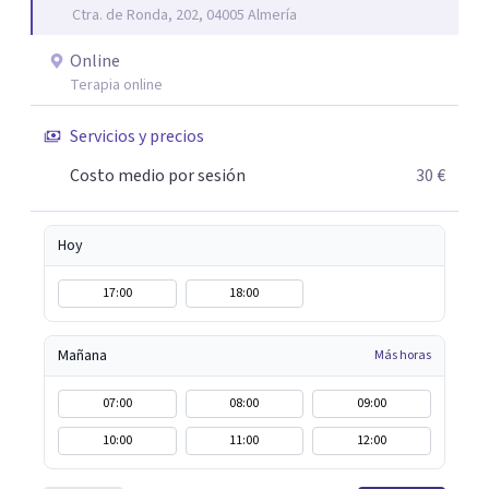
Ctra. de Ronda, 202, 04005 Almería
aunque mi especialidad es la hipnosis clínica, como
técnica útil en las terapias psicológicas aumentando su
Online
eficacia, reduciendo el tiempo de tratamiento y
Terapia online
consiguiendo cambios positivos desde la primera sesión.
¿Tienes dudas de cómo enfocaré tu problema o situación?
Servicios y precios
Contáctame y te informaré con mucho gusto. Es el
Costo medio por sesión
30 €
momento de dar el paso a una nueva etapa en tu vida.
Hoy
17:00
18:00
Mañana
Más horas
07:00
08:00
09:00
10:00
11:00
12:00