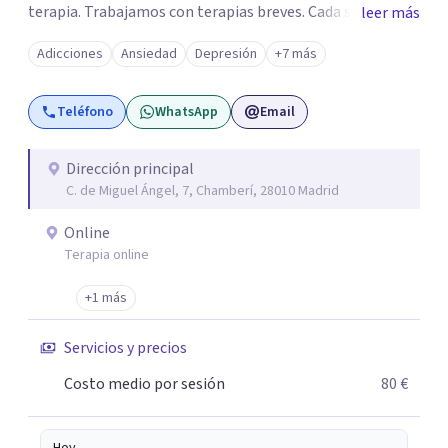
terapia. Trabajamos con terapias breves. Cada sesión de
leer más
terapia te resultará de utilidad y te ayudará a conseguir
Adicciones
Ansiedad
Depresión
+7 más
tus objetivos. Entre nuestras especialidades destaca la
terapia de pareja y sexual, así como el tratamiento de
Teléfono
WhatsApp
Email
problemas emocionales, obsesiones, ansiedad , estrés,
duelos, insomnio y depresión, entre otros. Contamos
además con un servicio de hipnosis regresiva para el
Dirección principal
C. de Miguel Ángel, 7, Chamberí, 28010 Madrid
trabajo de "Terapia del Alma".
Online
Terapia online
+1 más
Servicios y precios
Costo medio por sesión
80 €