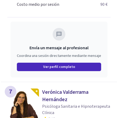
Psicodrama, profundizando en la mente humana y las
Costo medio por sesión
90 €
dinámicas que guían nuestras relaciones. Mi objetivo es
ofrecerte un espacio de confianza donde podamos
trabajar en mejorar tu bienestar emocional y tus
relaciones. Estoy aquí para acompañarte en ese proceso.
Envía un mensaje al profesional
Coordina una sesión directamente mediante mensaje
Ver perfil completo
7
Verónica Valderrama
Hernández
Psicóloga Sanitaria e Hipnoterapeuta
Clínica