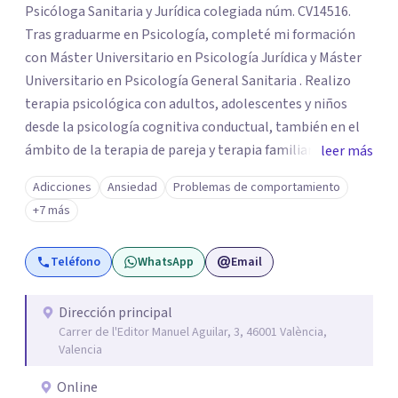
Psicóloga Sanitaria y Jurídica colegiada núm. CV14516.
Tras graduarme en Psicología, completé mi formación
con Máster Universitario en Psicología Jurídica y Máster
Universitario en Psicología General Sanitaria . Realizo
terapia psicológica con adultos, adolescentes y niños
desde la psicología cognitiva conductual, también en el
ámbito de la terapia de pareja y terapia familiar. Como
leer más
psicóloga jurídico forense, realizo informes periciales
Adicciones
Ansiedad
Problemas de comportamiento
psicológicos en el ámbito de familia, civil, penal y laboral.
+7 más
Soy miembro del Listado Oficial de Psicólogos Forenses
del Colegio Oficial de Psicólogos de la Comunidad
Teléfono
WhatsApp
Email
Valencia (LOPF). Y realizo mi trabajo en CONECTA Centro
de Psicología, del cual soy cofundadora.
Dirección principal
Carrer de l'Editor Manuel Aguilar, 3, 46001 València,
Valencia
Online