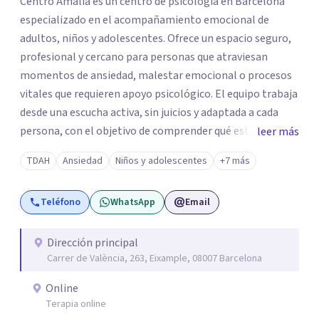
Centro Amalia es un centro de psicología en Barcelona
especializado en el acompañamiento emocional de
adultos, niños y adolescentes. Ofrece un espacio seguro,
profesional y cercano para personas que atraviesan
momentos de ansiedad, malestar emocional o procesos
vitales que requieren apoyo psicológico. El equipo trabaja
desde una escucha activa, sin juicios y adaptada a cada
persona, con el objetivo de comprender qué está
leer más
ocurriendo y facilitar herramientas para avanzar con
TDAH
Ansiedad
Niños y adolescentes
+7 más
mayor equilibrio y bienestar. La intervención se realiza en
un entorno confidencial y tranquilo, cuidando el ritmo y
Teléfono
WhatsApp
Email
las necesidades de cada proceso terapéutico. En Centro
Amalia atienden dificultades como la ansiedad, el duelo,
el trauma, la depresión y otros retos emocionales, así
Dirección principal
Carrer de València, 263, Eixample, 08007 Barcelona
como procesos de crecimiento personal y
acompañamiento psicológico infantil. El enfoque es
Online
respetuoso, humano y orientado a generar un espacio de
Terapia online
confianza desde el primer contacto. El centro ofrece una