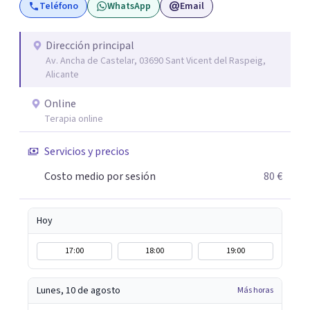
Teléfono
WhatsApp
Email
objetivo es ayudar a las personas a comprenderse mejor,
encontrar paz interior y desarrollar los recursos
necesarios para vivir con mayor equilibrio y plenitud.
Dirección principal
Av. Ancha de Castelar, 03690 Sant Vicent del Raspeig,
Alicante
Online
Terapia online
Servicios y precios
Costo medio por sesión
80 €
Hoy
17:00
18:00
19:00
Lunes, 10 de agosto
Más horas