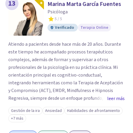
13
Marina Marta García Fuentes
Psicóloga
5
/ 5
Verificado
Terapia Online
Atiendo a pacientes desde hace más de 20 años. Durante
este tiempo he acompañado procesos terapéuticos
complejos, además de formar y supervisar a otros
profesionales de la psicología en su práctica clínica. Mi
orientación principal es cognitivo-conductual,
integrando herramientas como la Terapia de Aceptación
y Compromiso (ACT), EMDR, Mindfulness e Hipnosis
Regresiva, siempre desde un enfoque profundo,
leer más
respetuoso y adaptado a cada persona. También
Gestión de la ira
Ansiedad
Habilidades de afrontamiento
acompaño procesos de crecimiento personal y terapia
+7 más
del alma orientados al trabajo emocional, la búsqueda de
sentido, el autoconocimiento y la conexión interior. Mi