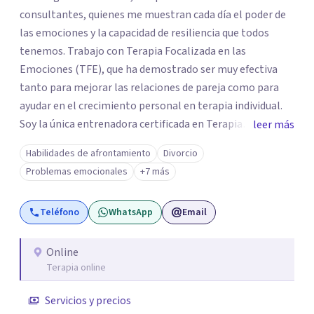
consultantes, quienes me muestran cada día el poder de
las emociones y la capacidad de resiliencia que todos
tenemos. Trabajo con Terapia Focalizada en las
Emociones (TFE), que ha demostrado ser muy efectiva
tanto para mejorar las relaciones de pareja como para
ayudar en el crecimiento personal en terapia individual.
Soy la única entrenadora certificada en Terapia
leer más
Focalizada en las Emociones (TFE) en España, además de
Habilidades de afrontamiento
Divorcio
supervisora y terapeuta certificada. La TFE ha
Problemas emocionales
+7 más
demostrado una mejora significativa en las relaciones,
con un 70-75% de éxito y felicidad duradera. Este enfoque
Teléfono
WhatsApp
Email
también transforma la vida en terapia individual,
ofreciendo nuevas herramientas para el bienestar
emocional. Desde que me gradué en Psicología en 2002,
Online
Terapia online
siempre he estado en constante aprendizaje y
crecimiento. He complementado mi formación con un
Servicios y precios
Máster en Terapia Cognitivo-Conductual y otro en