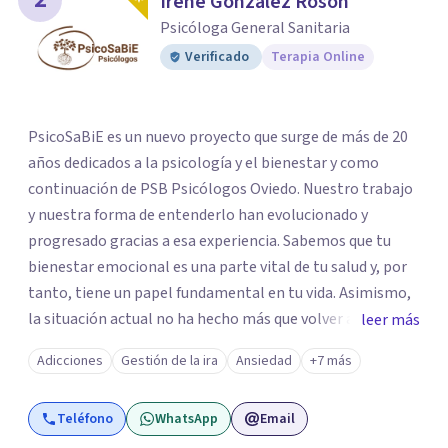
Irene González Rosón
Psicóloga General Sanitaria
Verificado
Terapia Online
PsicoSaBiE es un nuevo proyecto que surge de más de 20
años dedicados a la psicología y el bienestar y como
continuación de PSB Psicólogos Oviedo. Nuestro trabajo
y nuestra forma de entenderlo han evolucionado y
progresado gracias a esa experiencia. Sabemos que tu
bienestar emocional es una parte vital de tu salud y, por
tanto, tiene un papel fundamental en tu vida. Asimismo,
la situación actual no ha hecho más que volver a
leer más
mostrarnos que, a pesar de ser el área de salud más
Adicciones
Gestión de la ira
Ansiedad
+7 más
olvidada, la salud mental es esencial para tu bienestar. En
PsicoSaBiE entendemos que nuestro papel como
Teléfono
WhatsApp
Email
psicólogos es el de profesionales que pueden enseñarte