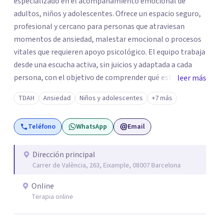
especializado en el acompañamiento emocional de
adultos, niños y adolescentes. Ofrece un espacio seguro,
profesional y cercano para personas que atraviesan
momentos de ansiedad, malestar emocional o procesos
vitales que requieren apoyo psicológico. El equipo trabaja
desde una escucha activa, sin juicios y adaptada a cada
persona, con el objetivo de comprender qué está
leer más
ocurriendo y facilitar herramientas para avanzar con
TDAH
Ansiedad
Niños y adolescentes
+7 más
mayor equilibrio y bienestar. La intervención se realiza en
un entorno confidencial y tranquilo, cuidando el ritmo y
Teléfono
WhatsApp
Email
las necesidades de cada proceso terapéutico. En Centro
Amalia atienden dificultades como la ansiedad, el duelo,
el trauma, la depresión y otros retos emocionales, así
Dirección principal
Carrer de València, 263, Eixample, 08007 Barcelona
como procesos de crecimiento personal y
acompañamiento psicológico infantil. El enfoque es
Online
respetuoso, humano y orientado a generar un espacio de
Terapia online
confianza desde el primer contacto. El centro ofrece una
primera orientación gratuita para ayudar a dar el primer