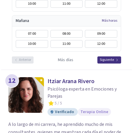
10:00
11:00
12:00
Mañana
Más horas
07:00
08:00
09:00
10:00
11:00
12:00
Más días
Anterior
Siguiente
12
Itziar Arana Rivero
Psicóloga experta en Emociones y
Parejas
5
/ 5
Verificado
Terapia Online
A lo largo de mi carrera, he aprendido mucho de mis
consultantes, quienes me muestran cada día el poder de