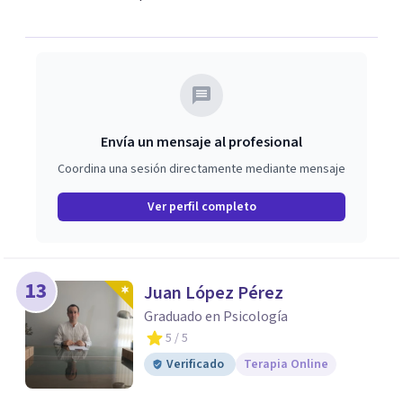
dinámicas que guían nuestras relaciones. Mi objetivo es
ofrecerte un espacio de confianza donde podamos
trabajar en mejorar tu bienestar emocional y tus
relaciones. Estoy aquí para acompañarte en ese proceso.
Envía un mensaje al profesional
Coordina una sesión directamente mediante mensaje
Ver perfil completo
13
Juan López Pérez
Graduado en Psicología
5
/ 5
Verificado
Terapia Online