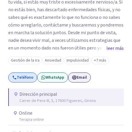
tu vida, si estás muy triste o excesivamente nervioso/a. Si
no estás bien, has descartado enfermedades físicas, y no
sabes qué es exactamente lo que no funciona o no sabes
cómo arreglarlo, contáctame y buscaremos y pondremos
en marcha la solución juntos. Desde mi punto de vista,
nadie desea vivir mal, a veces utilizamos estrategias que
en un momento dado nos fueron útiles pero ya no lo son
leer más
en la actualidad o simplemente desconocemos formas
Gestión de la ira
Ansiedad
Impulsividad
+7 más
alternativas más adecuadas de hacer las cosas, de
plantear la situación o de gestionar nuestras emociones.
Teléfono
WhatsApp
Email
Mi trabajo es analizar las dificultades que hay, identificar
de qué fortalezas disponemos para afrontarlas, ofrecer
herramientas y una visión más amplia de la situación y
Dirección principal
Carrer de Pere III, 5, 17600 Figueres, Girona
acompañar y guiar a las personas en aquello que decidan
hacer para solucionar sus dificultades y mejorar su vida.
Online
Todo ello a través de los conocimientos técnicos y
Terapia online
actualizados sobre técnicas y herramientas efectivas en