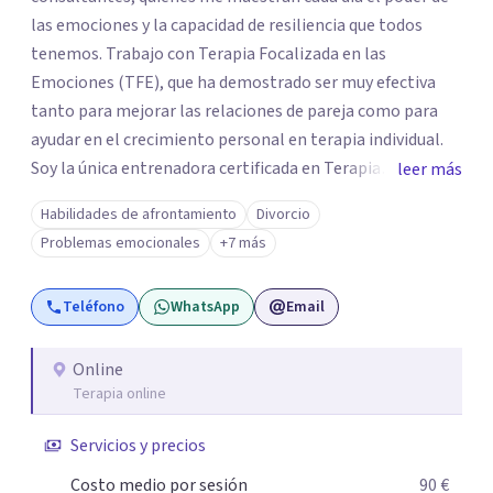
las emociones y la capacidad de resiliencia que todos
tenemos. Trabajo con Terapia Focalizada en las
Emociones (TFE), que ha demostrado ser muy efectiva
tanto para mejorar las relaciones de pareja como para
ayudar en el crecimiento personal en terapia individual.
Soy la única entrenadora certificada en Terapia
leer más
Focalizada en las Emociones (TFE) en España, además de
Habilidades de afrontamiento
Divorcio
supervisora y terapeuta certificada. La TFE ha
Problemas emocionales
+7 más
demostrado una mejora significativa en las relaciones,
con un 70-75% de éxito y felicidad duradera. Este enfoque
Teléfono
WhatsApp
Email
también transforma la vida en terapia individual,
ofreciendo nuevas herramientas para el bienestar
emocional. Desde que me gradué en Psicología en 2002,
Online
Terapia online
siempre he estado en constante aprendizaje y
crecimiento. He complementado mi formación con un
Servicios y precios
Máster en Terapia Cognitivo-Conductual y otro en
Psicodrama, profundizando en la mente humana y las
Costo medio por sesión
90 €