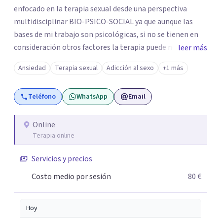
enfocado en la terapia sexual desde una perspectiva
multidisciplinar BIO-PSICO-SOCIAL ya que aunque las
bases de mi trabajo son psicológicas, si no se tienen en
consideración otros factores la terapia puede no
leer más
funcionar al tener una visión demasiado simplista,
Ansiedad
Terapia sexual
Adicción al sexo
+1 más
excluyendo de antemano otros factores que pueden
influir. Mi intención es ayudar para conseguir una mejora
Teléfono
WhatsApp
Email
global de tu sexualidad, considerando cada caso como
algo particular e intentando adaptarme a tu situación
personal concreta. En especial mi ámbito de trabajo es la
Online
Terapia online
disfunción eréctil, la eyaculación precoz y la falta de
deseo tanto en mujeres como en hombres. La sexualidad
Servicios y precios
es de enorme importancia tanto para el bienestar físico y
mental como a nivel personal para una buena
Costo medio por sesión
80 €
autoestima y una relación saludable de pareja.
Hoy