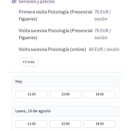
psicoterapia. Trabajo con tele-terapia (terapia online
Servicios y precios
por videollamada, llamada y escrita) des del 2019 y y
Primera visita Psicología (Presencial
70
EUR
/
también ofrezco terapia presencial en Girona y Figueres.
Figueres)
sesión
Visita sucesiva Psicología (Presencial
70
EUR
/
Figueres)
sesión
Visita sucesiva Psicología (online)
60
EUR
/ sesión
+
3
más
Hoy
11:30
13:00
14:30
Lunes, 10 de agosto
11:30
13:00
14:30