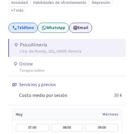
Ansiedad
Habilidades de afrontamiento
Depresión
míos y juntos los alcanzaremos!. Mi objetivo principal es
+7 más
que consigas el bienestar y equilibrio que buscas, siendo
consciente de que cada persona es diferente y por ello
Teléfono
WhatsApp
Email
inicialmente realizaremos una adecuada evaluación para
conseguir un tratamiento individualizado y
personalizado. Utilizo diferentes técnicas psicológicas
PsicoAlmería
Ctra. de Ronda, 202, 04005 Almería
aunque mi especialidad es la hipnosis clínica, como
técnica útil en las terapias psicológicas aumentando su
Online
eficacia, reduciendo el tiempo de tratamiento y
Terapia online
consiguiendo cambios positivos desde la primera sesión.
¿Tienes dudas de cómo enfocaré tu problema o situación?
Servicios y precios
Contáctame y te informaré con mucho gusto. Es el
Costo medio por sesión
30 €
momento de dar el paso a una nueva etapa en tu vida.
Hoy
Más horas
07:00
08:00
09:00