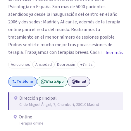
Psicología en España. Son mas de 5000 pacientes
atendidos ya desde la inauguración del centro en el año
2006 y dos sedes : Madrid y Alicante, además de la terapia
online para el resto del mundo. Realizamos tu
tratamiento en el menor número de sesiones posible.
Podrás sentirte mucho mejor tras pocas sesiones de
terapia. Trabajamos con terapias breves. Cada sesión de
leer más
terapia te resultará de utilidad y te ayudará a conseguir
Adicciones
Ansiedad
Depresión
+7 más
tus objetivos. Entre nuestras especialidades destaca la
terapia de pareja y sexual, así como el tratamiento de
Teléfono
WhatsApp
Email
problemas emocionales, obsesiones, ansiedad , estrés,
duelos, insomnio y depresión, entre otros. Contamos
además con un servicio de hipnosis regresiva para el
Dirección principal
C. de Miguel Ángel, 7, Chamberí, 28010 Madrid
trabajo de "Terapia del Alma".
Online
Terapia online