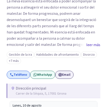
La meva essència està enfocada a poder acompanyar la
persona a alleugerir el seu dolor emocional i sortir del
malestar. De forma progressiva, podrem anar
desenvolupant un benestar que sorgirà de la integració
de les diferents parts personals que al llarg del temps
han quedat fragmentades. Mi esencia está enfocada en
poder acompañar a la persona a calmar su dolor
emocional y salir del malestar. De forma progresiva,
leer más
podremos ir desarrollando un bienestar que surgirá de la
Gestión de la ira
Habilidades de afrontamiento
Divorcio
integración de las diferentes partes de la persona que a lo
+7 más
largo del tiempo han quedado fragmentadas.
Teléfono
WhatsApp
Email
Dirección principal
Carrer de la Sèquia, 5, 17001 Girona
Lunes, 10 de agosto