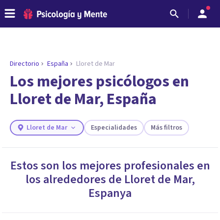
Directorio
España
Lloret de Mar
ENCONTRAR MI TERAPEUTA
¿Necesitas ayuda para encontrar el
Los mejores psicólogos en
psicólogo adecuado?
Lloret de Mar, España
Responde a unas breves preguntas y te ofreceremos
los profesionales que más se ajustan a tus
necesidades.
Lloret de Mar
Especialidades
Más filtros
Responder cuestionario
Estos son los mejores profesionales en
los alrededores de
Lloret de Mar
,
Espanya