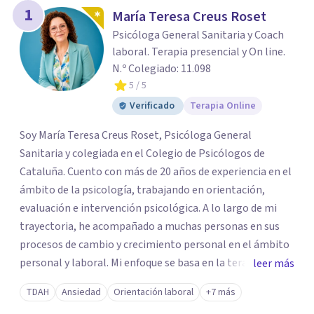
1
María Teresa Creus Roset
Psicóloga General Sanitaria y Coach
laboral. Terapia presencial y On line.
N.º Colegiado: 11.098
5
/ 5
Verificado
Terapia Online
Soy María Teresa Creus Roset, Psicóloga General
Sanitaria y colegiada en el Colegio de Psicólogos de
Cataluña. Cuento con más de 20 años de experiencia en el
ámbito de la psicología, trabajando en orientación,
evaluación e intervención psicológica. A lo largo de mi
trayectoria, he acompañado a muchas personas en sus
procesos de cambio y crecimiento personal en el ámbito
personal y laboral. Mi enfoque se basa en la terapia
leer más
cognitivo-conductual e integral, aplicando metodologías
TDAH
Ansiedad
Orientación laboral
+7 más
y técnicas respaldadas por la evidencia científica. En