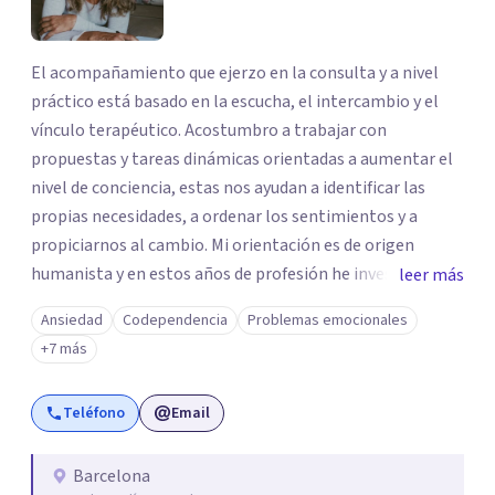
El acompañamiento que ejerzo en la consulta y a nivel
práctico está basado en la escucha, el intercambio y el
vínculo terapéutico. Acostumbro a trabajar con
propuestas y tareas dinámicas orientadas a aumentar el
nivel de conciencia, estas nos ayudan a identificar las
propias necesidades, a ordenar los sentimientos y a
propiciarnos al cambio. Mi orientación es de origen
humanista y en estos años de profesión he investigado y
leer más
conocido diferentes técnicas y herramientas de trabajo.
Ansiedad
Codependencia
Problemas emocionales
Métodos terapéuticos que perciben al ser humano como
+7 más
su totalidad: psique, cuerpo y emoción, para mejorar el
estado interno de las personas y conseguir estar en la
Teléfono
Email
vida de una forma más plena.
Barcelona