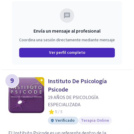
paso y valorar el tipo de acompañamiento más adecuado
en cada caso.
Envía un mensaje al profesional
Coordina una sesión directamente mediante mensaje
Ver perfil completo
9
Instituto De Psicología
Psicode
19 AÑOS DE PSICOLOGÍA
ESPECIALIZADA
5
/ 5
Verificado
Terapia Online
El Instituto Psicode es un referente dentro de la