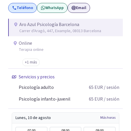
sesión, además de escuchar, te proporciono
Teléfono
WhatsApp
Email
herramientas prácticas y efectivas para que puedas
mejorar en cualquier ámbito de tu vida. Como psicóloga,
mi trato es cercano, sin juicios y adaptado a cada persona.
Aro Azul Psicología Barcelona
Carrer d'Aragó, 447, Eixample, 08013 Barcelona
Mi compromiso en consulta es ofrecerte un espacio
seguro y confidencial donde puedas explorar, crecer y
Online
transformarte en positivo, fortaleciendo tu autoestima y
Terapia online
tu autoconocimiento personal.
+1 más
Servicios y precios
Psicología adulto
65
EUR
/ sesión
Psicología infanto-juvenil
65
EUR
/ sesión
Lunes, 10 de agosto
Más horas
07:00
08:00
09:00