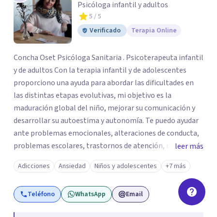
Psicóloga infantil y adultos
5
/ 5
Verificado
Terapia Online
Concha Oset Psicóloga Sanitaria . Psicoterapeuta infantil
y de adultos Con la terapia infantil y de adolescentes
proporciono una ayuda para abordar las dificultades en
las distintas etapas evolutivas, mi objetivo es la
maduración global del niño, mejorar su comunicación y
desarrollar su autoestima y autonomía. Te puedo ayudar
ante problemas emocionales, alteraciones de conducta,
problemas escolares, trastornos de atención, miedos,
leer más
ansiedad. El apoyo a los padres es un pilar importante de
Adicciones
Ansiedad
Niños y adolescentes
+7 más
mi trabajo, dotándoles de herramientas que les ayuden a
comprender mejor a su hijo en cada etapa y sentirse
Teléfono
WhatsApp
Email
apoyados en su inestimable labor, desde el respeto a las
individualidades y a la disposición emocional de la familia.