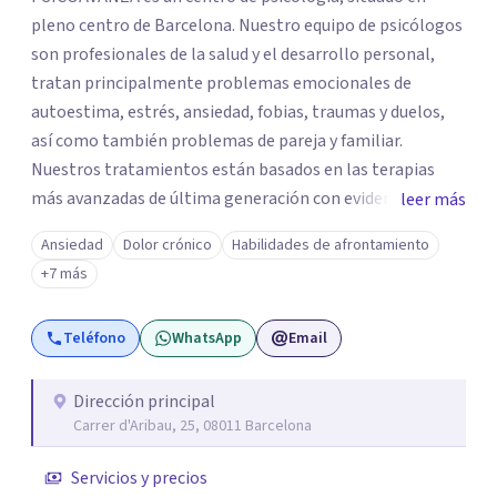
pleno centro de Barcelona. Nuestro equipo de psicólogos
son profesionales de la salud y el desarrollo personal,
tratan principalmente problemas emocionales de
autoestima, estrés, ansiedad, fobias, traumas y duelos,
así como también problemas de pareja y familiar.
Nuestros tratamientos están basados en las terapias
más avanzadas de última generación con evidencia
leer más
científica y con las técnicas más efectivas. Somos un
Ansiedad
Dolor crónico
Habilidades de afrontamiento
centro de referencia en los trastornos de ansiedad y
+7 más
fobias, nuestro equipo ha desarrollado una terapia muy
innovadora y altamente efectiva para trabajar los
Teléfono
WhatsApp
Email
trastornos de ansiedad y fobias, integrando en la terapia
diferentes disciplinas como EMDR, Mindfulness e
Hipnosis Clínica.
Dirección principal
Carrer d'Aribau, 25, 08011 Barcelona
Servicios y precios