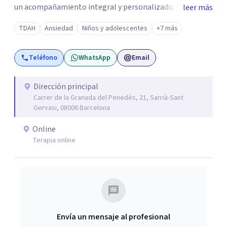
un acompañamiento integral y personalizado. Desarrollo
leer más
mi labor en el Centro de Psicología Clínica, acreditado
TDAH
Ansiedad
Niños y adolescentes
+7 más
por el registro autonómico de centros, servicios y
establecimientos sanitarios, y situado en el corazón de
Teléfono
WhatsApp
Email
Barcelona, donde tengo el privilegio de compartir
espacio con un equipo de grandes profesionales de la
Psicología Clínica y de la Salud.
Dirección principal
Carrer de la Granada del Penedès, 21, Sarrià-Sant
Gervasi, 08006 Barcelona
Online
Terapia online
Envía un mensaje al profesional