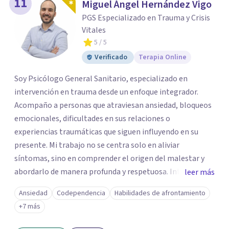
11
Miguel Ángel Hernández Vigo
PGS Especializado en Trauma y Crisis
Vitales
5
/ 5
Verificado
Terapia Online
Soy Psicólogo General Sanitario, especializado en
intervención en trauma desde un enfoque integrador.
Acompaño a personas que atraviesan ansiedad, bloqueos
emocionales, dificultades en sus relaciones o
experiencias traumáticas que siguen influyendo en su
presente. Mi trabajo no se centra solo en aliviar
síntomas, sino en comprender el origen del malestar y
abordarlo de manera profunda y respetuosa. Integro
leer más
herramientas de la terapia cognitivo-conductual, el
Ansiedad
Codependencia
Habilidades de afrontamiento
trabajo con el apego, la regulación emocional y enfoques
+7 más
centrados en el cuerpo, adaptando cada proceso a la
historia y necesidades de la persona. Trabajo desde una