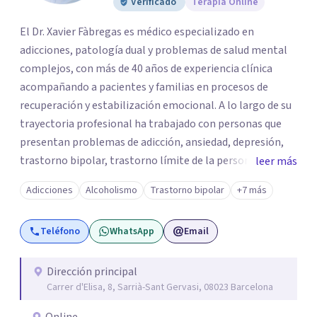
Verificado
Terapia Online
El Dr. Xavier Fàbregas es médico especializado en
adicciones, patología dual y problemas de salud mental
complejos, con más de 40 años de experiencia clínica
acompañando a pacientes y familias en procesos de
recuperación y estabilización emocional. A lo largo de su
trayectoria profesional ha trabajado con personas que
presentan problemas de adicción, ansiedad, depresión,
trastorno bipolar, trastorno límite de la personalidad
leer más
(TLP), TDAH en adultos, trastornos del espectro autista
Adicciones
Alcoholismo
Trastorno bipolar
+7 más
(TEA) y otras dificultades emocionales complejas que
afectan profundamente la vida personal, familiar y social.
Teléfono
WhatsApp
Email
Es director médico y cofundador de Mas Ferriol, un centro
especializado en salud mental y tratamiento de
adicciones fundado en 2005, con centro de ingreso
Dirección principal
Carrer d'Elisa, 8, Sarrià-Sant Gervasi, 08023 Barcelona
terapéutico en Girona y atención ambulatoria en
Barcelona.