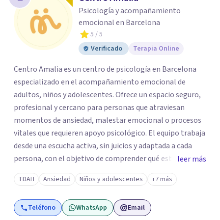
Psicología y acompañamiento
emocional en Barcelona
5
/ 5
Verificado
Terapia Online
Centro Amalia es un centro de psicología en Barcelona
especializado en el acompañamiento emocional de
adultos, niños y adolescentes. Ofrece un espacio seguro,
profesional y cercano para personas que atraviesan
momentos de ansiedad, malestar emocional o procesos
vitales que requieren apoyo psicológico. El equipo trabaja
desde una escucha activa, sin juicios y adaptada a cada
persona, con el objetivo de comprender qué está
leer más
ocurriendo y facilitar herramientas para avanzar con
TDAH
Ansiedad
Niños y adolescentes
+7 más
mayor equilibrio y bienestar. La intervención se realiza en
un entorno confidencial y tranquilo, cuidando el ritmo y
Teléfono
WhatsApp
Email
las necesidades de cada proceso terapéutico. En Centro