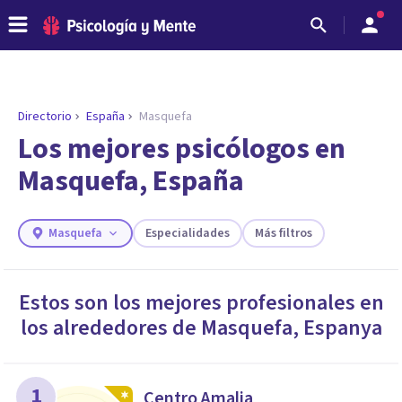
Directorio
España
Masquefa
ENCONTRAR MI TERAPEUTA
¿Necesitas ayuda para encontrar el
Los mejores psicólogos en
psicólogo adecuado?
Masquefa, España
Responde a unas breves preguntas y te ofreceremos
los profesionales que más se ajustan a tus
necesidades.
Masquefa
Especialidades
Más filtros
Responder cuestionario
Estos son los mejores profesionales en
los alrededores de
Masquefa
,
Espanya
1
Centro Amalia