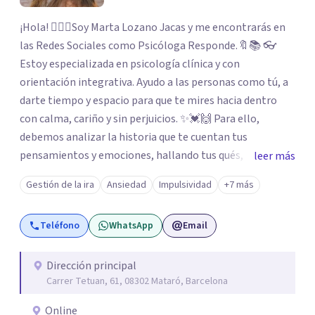
¡Hola! 🙋🏼‍♀️Soy Marta Lozano Jacas y me encontrarás en
las Redes Sociales como Psicóloga Responde.🔖📚 👓
Estoy especializada en psicología clínica y con
orientación integrativa. Ayudo a las personas como tú, a
darte tiempo y espacio para que te mires hacia dentro
con calma, cariño y sin perjuicios. ✨💓🙌 Para ello,
debemos analizar la historia que te cuentan tus
pensamientos y emociones, hallando tus qués, tus
leer más
cómos, tus porqués, tus cuándos y tus dóndes a lo largo
Gestión de la ira
Ansiedad
Impulsividad
+7 más
de tu vida. Así, podrás desenredar el lío que es vivir, podrás
aceptar quien eres: un ser humano que siente, que piensa
Teléfono
WhatsApp
Email
y que hace; un ser que se contradice, que tiene dudas y que
se equivoca. Y eso es natural y sano.🫀+🧠 =💝
Dirección principal
Carrer Tetuan, 61, 08302 Mataró, Barcelona
Online