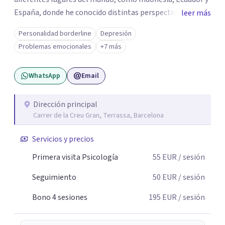
España, donde he conocido distintas perspectivas,
leer más
técnicas y herramientas de intervención. Esta formación
Personalidad borderline
Depresión
internacional me permite ofrecer una mirada integral de
Problemas emocionales
+7 más
la persona, adaptando cada proceso a las necesidades,
características y objetivos de quien tengo delante.
WhatsApp
Email
Combino conocimientos de la psicología clínica, la salud
y la neuroeducación para comprender no solo las
dificultades, sino también las capacidades y recursos de
Dirección principal
Carrer de la Creu Gran, Terrassa, Barcelona
cada persona. Mi objetivo es crear un espacio de confianza
y acompañamiento en el que cada paciente pueda
Servicios y precios
sentirse escuchado, comprendido y apoyado en su
proceso de crecimiento y bienestar.
Primera visita Psicología
55
EUR
/ sesión
Seguimiento
50
EUR
/ sesión
Bono 4 sesiones
195
EUR
/ sesión