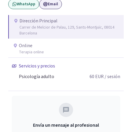
WhatsApp
Email
base científica, pero también desde la cercanía, la
escucha y el respeto. Creo en una psicoterapia que no
juzga, que ayuda a entender lo que ocurre y que ofrece
Dirección Principal
Carrer de Melcior de Palau, 129, Sants-Montjuïc, 08014
recursos concretos para avanzar. Si estás pasando por un
Barcelona
momento difícil o sientes que hay patrones que se
repiten en tu vida y no sabes cómo cambiarlos, podemos
Online
trabajarlo juntos.
Terapia online
Servicios y precios
Psicología adulto
60
EUR
/ sesión
Envía un mensaje al profesional