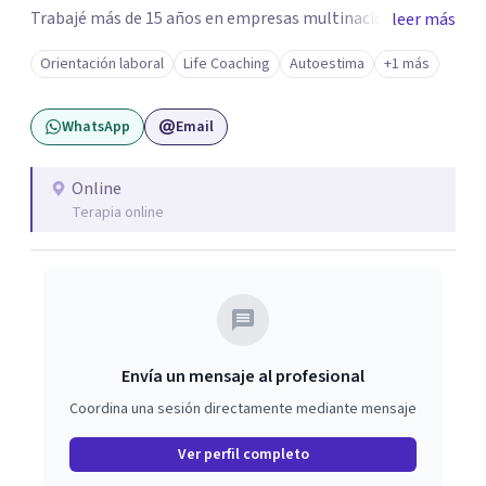
Trabajé más de 15 años en empresas multinacionales y
leer más
estudios contables como contadora pública
Orientación laboral
Life Coaching
Autoestima
+1 más
especializada en impuestos. Durante ese recorrido tuve la
oportunidad de liderar equipos, y fue allí donde descubrí
WhatsApp
Email
mi pasión por acompañar a las personas en su desarrollo
profesional y personal. A nivel personal, mi propio
camino de autoconocimiento me llevó a cuestionar
Online
Terapia online
creencias, miedos y mandatos que ya no estaban
alineados conmigo. Ese proceso me impulsó a tomar
decisiones importantes, dejando mi trabajo de oficina, mi
pareja y mi, iniciando un nuevo camino más conectado
con lo que realmente quiero construir. ✨
Envía un mensaje al profesional
Coordina una sesión directamente mediante mensaje
Ver perfil completo