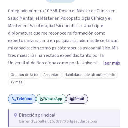
Colegiado número 10.558. Poseo el Máster de Clínica en
Salud Mental, el Máster en Psicopatología Clínica y el
Máster en Psicoterapia Psicoanalítica. Una triple
diplomatura que me reconoce mi formación como
experto universitario en psiquiatría, además de certificar
mi capacitación como psicoterapeuta psicoanalítico. Mis
tres maestrías han estado expedidas tanto por la
Universitat de Barcelona como por la Universitat Ramon
leer más
Llull. Soy un psicólogo con más de 25 años de experiencia
Gestión de la ira
Ansiedad
Habilidades de afrontamiento
y practico tanto la psicología clínica como la
+7 más
psicoterapia psicoanalítica. Las terapias que conduzco no
buscan eliminar los síntomas psicológicos, sino que
Teléfono
WhatsApp
Email
pretenden esclarecer las causas que hay en su trasfondo,
abordándolas para que los síntomas vayan
desapareciendo. Realizo psicoterapias tanto de alcance
Dirección principal
Carrer d'Espalter, 16, 08870 Sitges, Barcelona
breve como de largo plazo, siempre en función de los