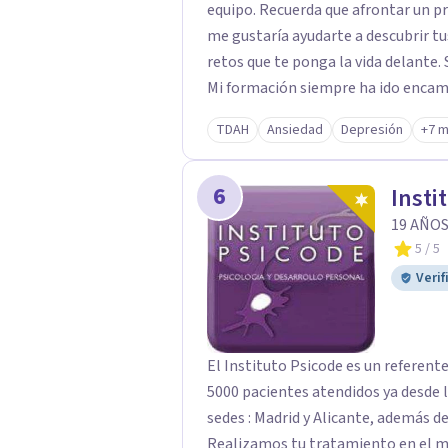
equipo. Recuerda que afrontar un pr
me gustaría ayudarte a descubrir tus
retos que te ponga la vida delante. Soy Psicóloga 
Mi formación siempre ha ido encami
familias y parejas, y en trauma, desde una perspectiva de terapia breve y centrada
TDAH
Ansiedad
Depresión
+7 
en soluciones. Además, utilizando la realidad virtual como forma de apoyo, técnica
avalada, que ayuda a una mejoría má
6
Insti
19 AÑOS
5
/ 5
Verif
El Instituto Psicode es un referent
5000 pacientes atendidos ya desde l
sedes : Madrid y Alicante, además de
Realizamos tu tratamiento en el m