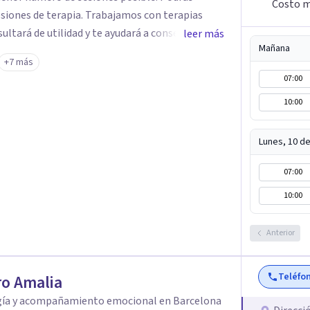
Costo m
siones de terapia. Trabajamos con terapias
sultará de utilidad y te ayudará a conseguir tus
leer más
Mañana
ades destaca la terapia de pareja y sexual, así
+7 más
emocionales, obsesiones, ansiedad , estrés,
07:00
un servicio de
10:00
e "Terapia del Alma".
Lunes, 10 d
07:00
10:00
Anterior
Teléfo
o Amalia
gía y acompañamiento emocional en Barcelona