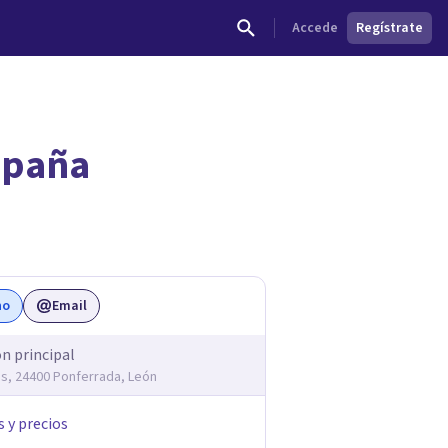
Accede
Regístrate
spaña
dades.
no
Email
ón principal
és, 24400 Ponferrada, León
s y precios