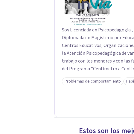
Soy Licenciada en Psicopedagogía , 
Diplomada en Magisterio por Educación Infantil. Colabo
Centros Educativos, Organizacione
la Atención Psicopedagógica de vari
trabajo con los menores y con las familias de
del Programa “Centímetro a Centí
el desarrollo evolutivo de sus hijos 
Problemas de comportamiento
Habi
Trabajo en consulta (Online, presenc
y adolescentes en procesos de cambi
dificultades relacionales, habilida
Orientación centrada en el individu
Estoy especializada en la intervenci
emocionales en la primera infancia,
Estos son los mej