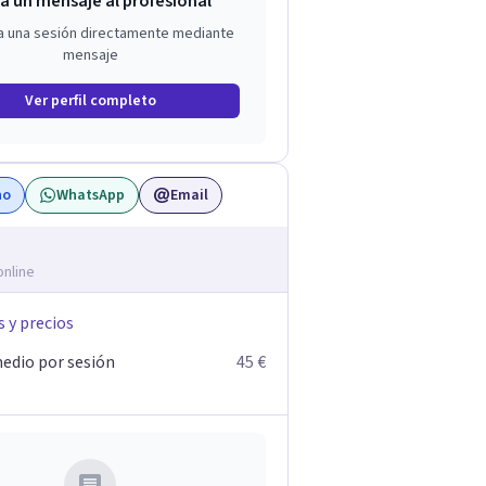
a un mensaje al profesional
a una sesión directamente mediante
mensaje
Ver perfil completo
no
WhatsApp
Email
online
s y precios
edio por sesión
45 €