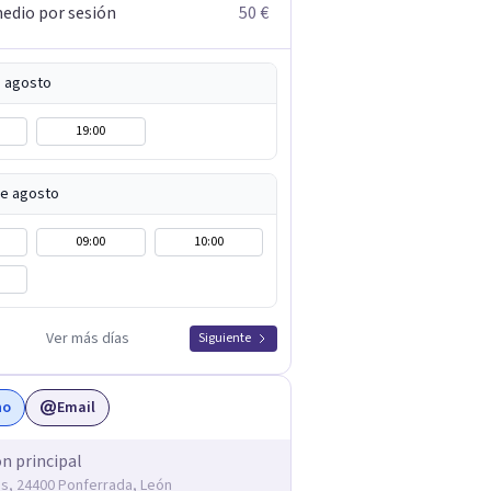
edio por sesión
50 €
e agosto
19:00
de agosto
09:00
10:00
Ver más días
Siguiente
no
Email
ón principal
és, 24400 Ponferrada, León