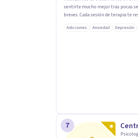
sentirte mucho mejor tras pocas se
breves. Cada sesión de terapia te re
objetivos. Entre nuestras especialid
Adicciones
Ansiedad
Depresión
como el tratamiento de problemas 
duelos, insomnio y depresión, entre otros. Contamos además con 
hipnosis regresiva para el trabajo d
7
Centr
Psicolo