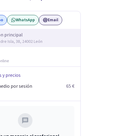
no
WhatsApp
Email
ón principal
dre Isla, 38, 24002 León
nline
s y precios
edio por sesión
65 €