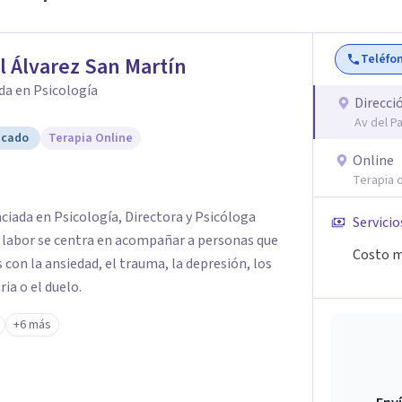
Teléfo
l Álvarez San Martín
da en Psicología
Direcci
Av del Pa
icado
Terapia Online
Online
Terapia o
nciada en Psicología, Directora y Psicóloga
Servicio
Mi labor se centra en acompañar a personas que
Costo m
 con la ansiedad, el trauma, la depresión, los
ia o el duelo.
+6 más