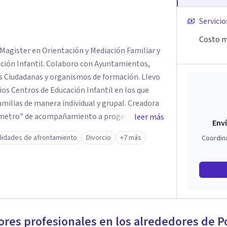
Servicio
Costo m
Magister en Orientación y Mediación Familiar y
ro con Ayuntamientos,
s Ciudadanas y organismos de formación. Llevo
os Centros de Educación Infantil en los que
 manera individual y grupal. Creadora
metro” de acompañamiento a progenitores en
leer más
Enví
e hijas de 0 a 3 años desde el Centro Infantil.
lidades de afrontamiento
Divorcio
+7 más
Coordin
ial y a domicilio) con familias, parejas, adultos
o, conflictos, dificultades emocionales,
des de afrontamiento, autoestima, etc.
o y con un carácter sistémico e integrador.
ón en conducta Infantil y dificultades
 así como en relaciones paterno-filiales.
ores profesionales en los alrededores de
P