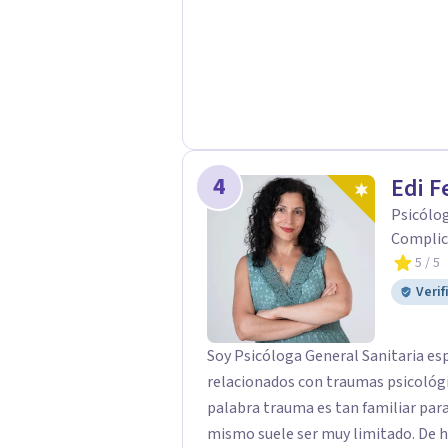
4
Edi F
Psicólog
Complic
5
/ 5
Verif
Soy Psicóloga General Sanitaria es
relacionados con traumas psicológicos y duel
palabra trauma es tan familiar par
mismo suele ser muy limitado. De he