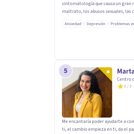
sintomatología que causa un gran 
maltrato, los abusos sexuales, las 
cuesta ver la relación que existe 
Ansiedad
Depresión
Problemas e
nuestro día a día como la sintomato
personalidad, el sufrimiento psico
otra vez los mismos errores o eleg
no se nos valora... con sucesos de nu
desapercibidos de cara al exterior e 
las personas que los sufren. Me ref
5
Marta
relaciones conflictivas, falta de cu
Centro d
hijos y otros similares.
5
/ 5
Me encantaría poder ayudarte a com
ti, el cambio empieza en ti, da el p