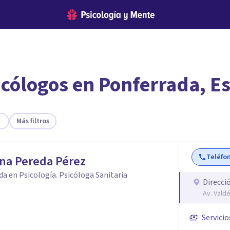
icólogos en Ponferrada, E
encontrar el psicólogo adecuado?
te ofreceremos los profesionales que más se ajustan a tus necesi
Más filtros
Teléfo
ina Pereda Pérez
da en Psicología. Psicóloga Sanitaria
Direcci
Av. Vald
Servicio