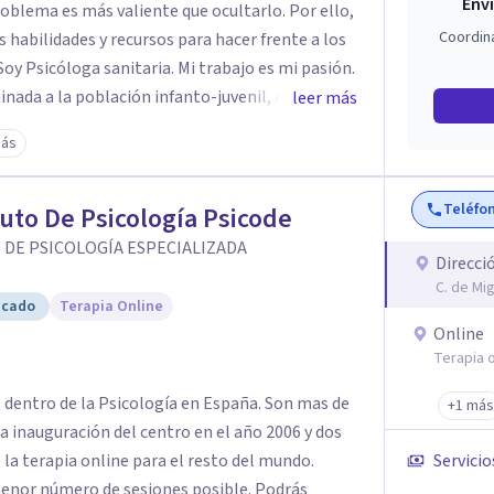
Enví
oblema es más valiente que ocultarlo. Por ello,
Coordin
 habilidades y recursos para hacer frente a los
sanitaria. Mi trabajo es mi pasión.
nada a la población infanto-juvenil, Adultos,
leer más
más
s rápida.
Teléfo
tuto De Psicología Psicode
 DE PSICOLOGÍA ESPECIALIZADA
Direcci
C. de Mi
icado
Terapia Online
Online
Terapia o
e dentro de la Psicología en España. Son mas de
+1 más
a inauguración del centro en el año 2006 y dos
 la terapia online para el resto del mundo.
Servicio
enor número de sesiones posible. Podrás