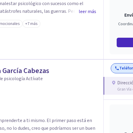
malestar psicológico con sucesos como el
catástrofes naturales, las guerras. Pero nos
leer más
Enví
entre sintomatología que nos limita mucho en
mocionales
+7 más
Coordin
logía depresiva, la ansiosa, los trastornos de
lógico derivado de ver como cometemos una y
imos parejas inadecuadas, trabajos en los que
estro día a día, que a veces pasan
incluso pueden ser difíciles de identificar para
iero a episodios de humillación, abandono,
Teléfo
 García Cabezas
idado de los padres en las necesidades de los
e psicología Actívate
Direcci
Gran Vía
prenderte a ti mismo. El primer paso está en
aso, no lo dudes, creo que podríamos ser un buen