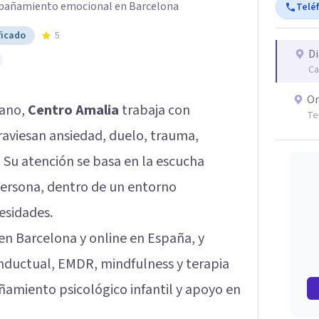
mpañamiento emocional en Barcelona
Telé
ficado
5
Di
Ca
On
mano,
Centro Amalia
trabaja con
Te
raviesan ansiedad, duelo, trauma,
 Su atención se basa en la escucha
 persona, dentro de un entorno
esidades.
 en Barcelona y online en España, y
onductual, EMDR, mindfulness y terapia
amiento psicológico infantil y apoyo en