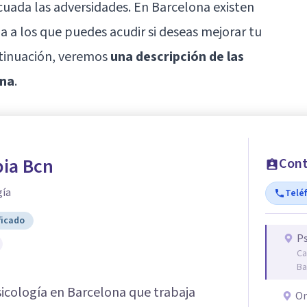
ada las adversidades. En Barcelona existen
a a los que puedes acudir si deseas mejorar tu
ntinuación, veremos
una descripción de las
ona
.
pia Bcn
Cont
gía
Telé
ficado
Ps
Ca
Ba
sicología en Barcelona que trabaja
On