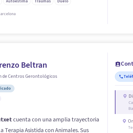
Autoestima
Traumas
Duelo
Barcelona
renzo Beltran
Cont
ón de Centros Gerontológicos
Telé
ficado
Di
Ca
Ba
utxet
cuenta con una amplia trayectoria
On
Te
a Terapia Asistida con Animales. Sus