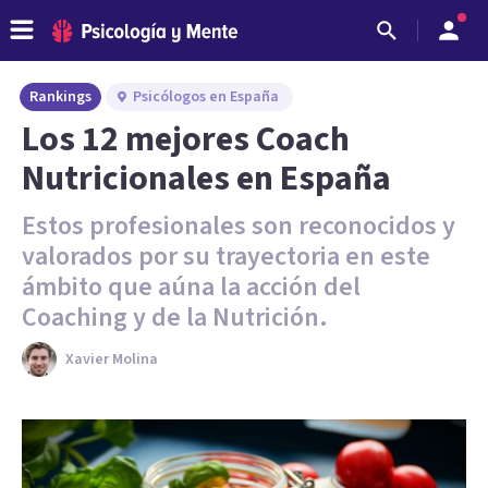
Rankings
Psicólogos en España
Los 12 mejores Coach
Nutricionales en España
Estos profesionales son reconocidos y
valorados por su trayectoria en este
ámbito que aúna la acción del
Coaching y de la Nutrición.
Xavier Molina