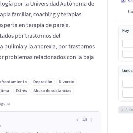
Se
ología por la Universidad Autónoma de
Co
apia familiar, coaching y terapias
xperta en terapia de pareja.
Hoy
tados por trastornos del
bulimia y la anorexia, por trastornos
por problemas relacionados con la baja
Lunes
 afrontamiento
Depresión
Divorcio
stima
Estrés
Abuso de sustancias
ragona
Ante
1
/
5
a