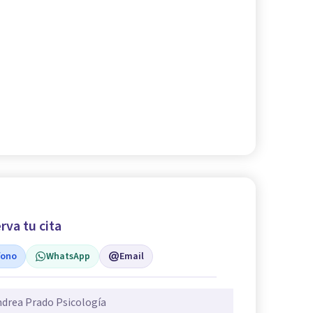
rva tu cita
fono
WhatsApp
Email
drea Prado Psicología