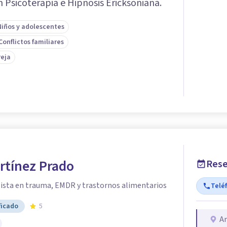
n Psicoterapia e Hipnosis Ericksoniana.
Niños y adolescentes
Conflictos familiares
reja
rtínez Prado
Rese
lista en trauma, EMDR y trastornos alimentarios
Telé
ficado
5
An