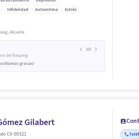
 afrontamiento
Depresión
s
Infidelidad
Autoestima
Estrés
peig, Alicante
1
/
2
ent del Raspeig
uchísimas gracias!
Gómez Gilabert
Cont
ado CV-00321
Telé