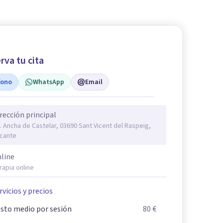
rva tu cita
fono
WhatsApp
Email
rección principal
. Ancha de Castelar, 03690 Sant Vicent del Raspeig,
icante
line
rapia online
rvicios y precios
sto medio por sesión
80 €