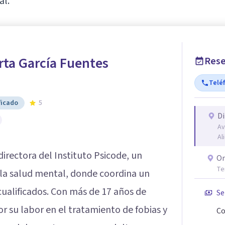
al.
rta García Fuentes
Rese
Telé
ficado
5
Di
Av
Al
directora del Instituto Psicode, un
On
Te
 la salud mental, donde coordina un
ualificados. Con más de 17 años de
Se
or su labor en el tratamiento de fobias y
Co