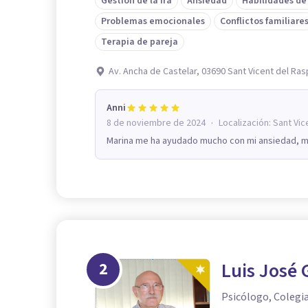
Gestión de la ira
Ansiedad
Habilidades de
Problemas emocionales
Conflictos familiare
Terapia de pareja
Av. Ancha de Castelar, 03690 Sant Vicent del Ras
Anni
·
8 de noviembre de 2024
Localización:
Sant Vic
Marina me ha ayudado mucho con mi ansiedad, m
2
Luis José 
Psicólogo, Colegi