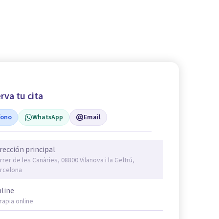
rva tu cita
fono
WhatsApp
Email
rección principal
rrer de les Canàries, 08800 Vilanova i la Geltrú,
rcelona
line
rapia online