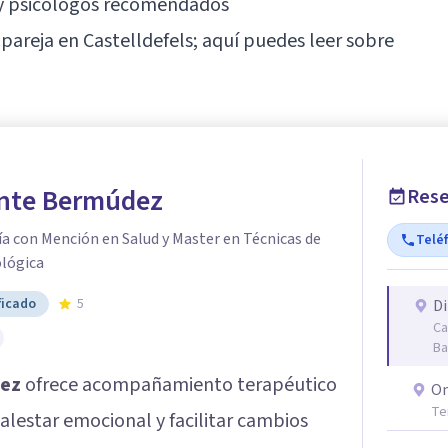
s y psicólogos recomendados
 pareja en Castelldefels; aquí puedes leer sobre
nte Bermúdez
Rese
a con Mención en Salud y Master en Técnicas de
Telé
ológica
ficado
5
Di
Ca
Ba
ez
ofrece acompañamiento terapéutico
On
Te
alestar emocional y facilitar cambios