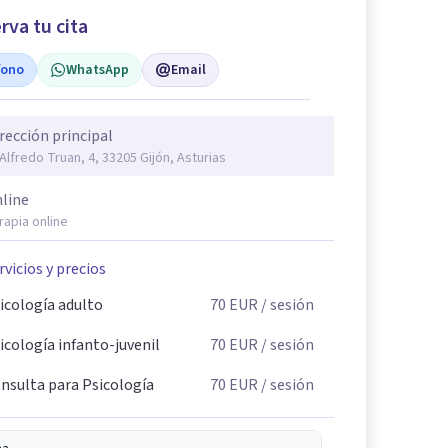
rva tu cita
fono
WhatsApp
Email
rección principal
 Alfredo Truan, 4, 33205 Gijón, Asturias
line
rapia online
rvicios y precios
icología adulto
70
EUR
/ sesión
icología infanto-juvenil
70
EUR
/ sesión
nsulta para Psicología
70
EUR
/ sesión