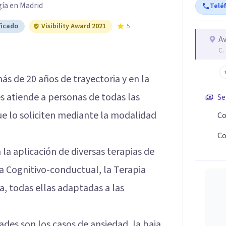
gía en Madrid
Telé
ficado
Visibility Award 2021
5
Av
C.
ás de 20 años de trayectoria y en la
s atiende a personas de todas las
Se
ue lo soliciten mediante la modalidad
Co
Co
 la aplicación de diversas terapias de
a Cognitivo-conductual, la Terapia
a, todas ellas adaptadas a las
ades son los casos de ansiedad, la baja