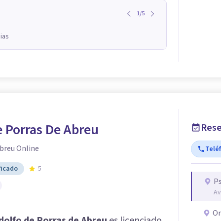
1
/
5
ias
 Porras De Abreu
Rese
breu Online
Telé
ficado
5
Ps
Av
On
dolfo de Porras de Abreu
es licenciado