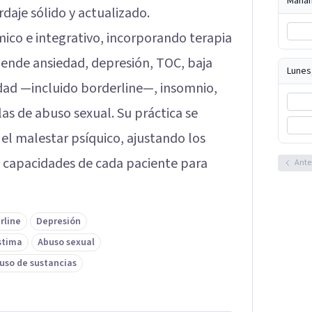
Maña
daje sólido y actualizado.
ico e integrativo, incorporando terapia
Atiende ansiedad, depresión, TOC, baja
Lunes
dad —incluido borderline—, insomnio,
as de abuso sexual. Su práctica se
el malestar psíquico, ajustando los
 y capacidades de cada paciente para
Ante
rline
Depresión
stima
Abuso sexual
uso de sustancias