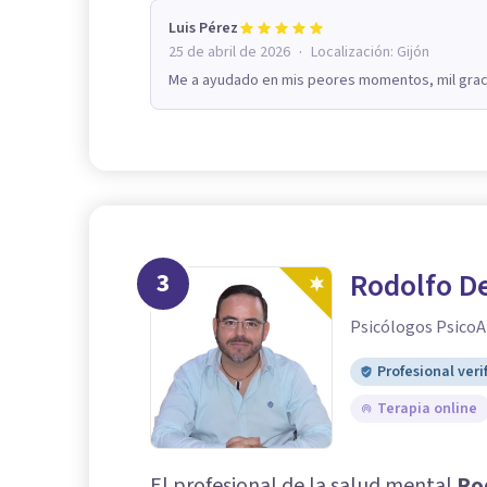
Luis Pérez
·
25 de abril de 2026
Localización:
Gijón
Me a ayudado en mis peores momentos, mil grac
3
Rodolfo De
Psicólogos PsicoA
Profesional veri
Terapia online
El profesional de la salud mental
Ro