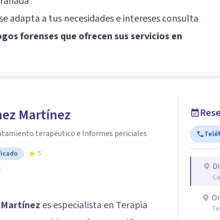
Granada
 se adapta a tus necesidades e intereses consulta
logos forenses que ofrecen sus servicios en
hez Martínez
Rese
atamiento terapéutico e Informes periciales
Telé
ficado
5
Di
Ca
On
 Martínez
es especialista en Terapia
Te