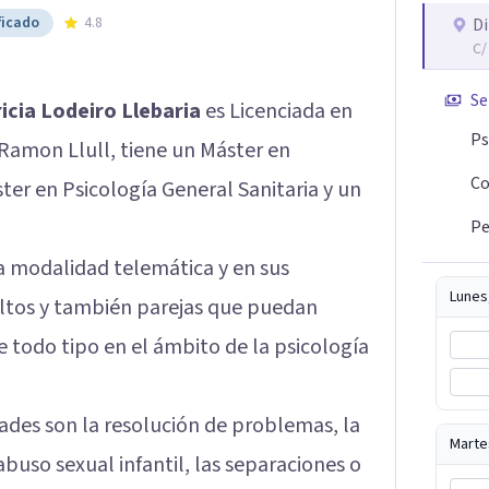
ficado
4.8
Di
C/
Se
icia Lodeiro Llebaria
es Licenciada en
Ps
 Ramon Llull, tiene un Máster en
Co
ter en Psicología General Sanitaria y un
Pe
a modalidad telemática y en sus
Lunes
ultos y también parejas que puedan
e todo tipo en el ámbito de la psicología
dades son la resolución de problemas, la
Marte
abuso sexual infantil, las separaciones o