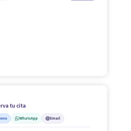
rva tu cita
fono
WhatsApp
Email