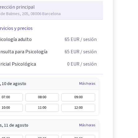
rección principal
 de Balmes, 205, 08006 Barcelona
rvicios y precios
icología adulto
65
EUR
/ sesión
nsulta para Psicología
65
EUR
/ sesión
ricial Psicológica
0
EUR
/ sesión
, 10 de agosto
Más horas
07:00
08:00
09:00
10:00
11:00
12:00
s, 11 de agosto
Más horas