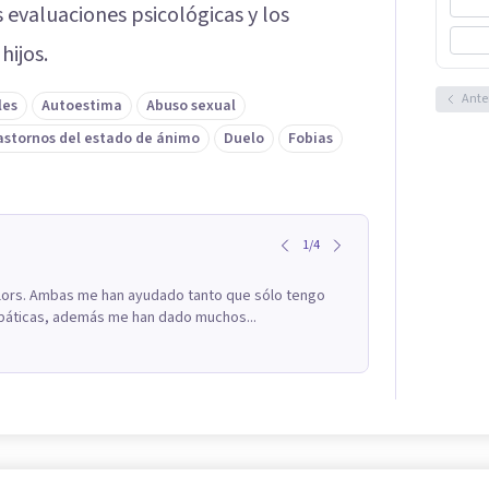
s evaluaciones psicológicas y los
hijos.
Ante
les
Autoestima
Abuso sexual
astornos del estado de ánimo
Duelo
Fobias
1
/
4
lors. Ambas me han ayudado tanto que sólo tengo
mpáticas, además me han dado muchos...