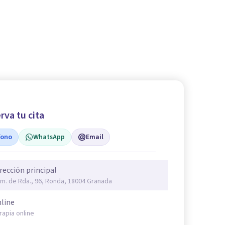
rva tu cita
fono
WhatsApp
Email
rección principal
m. de Rda., 96, Ronda, 18004 Granada
line
rapia online