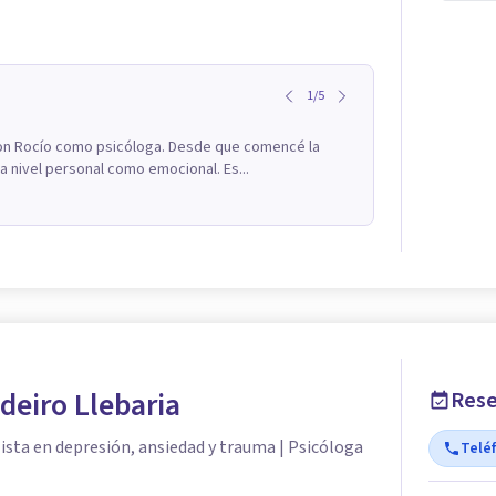
1
/
5
on Rocío como psicóloga. Desde que comencé la
a nivel personal como emocional. Es...
odeiro Llebaria
Rese
ista en depresión, ansiedad y trauma | Psicóloga
Telé