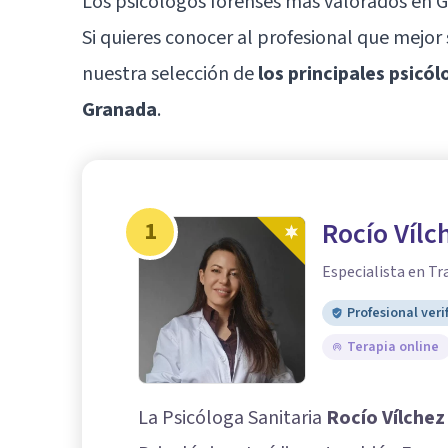
Los psicólogos forenses más valorados en 
Si quieres conocer al profesional que mejor
nuestra selección de
los principales psicó
Granada
.
1
Rocío Vílc
Especialista en Tr
Profesional veri
Terapia online
La Psicóloga Sanitaria
Rocío Vílchez