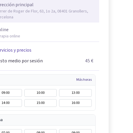
rección principal
rrer de Roger de Flor, 63, 1o 2a, 08401 Granollers,
rcelona
line
rapia online
rvicios y precios
sto medio por sesión
45 €
Más horas
09:00
10:00
13:00
14:00
15:00
16:00
na
07:00
08:00
09:00