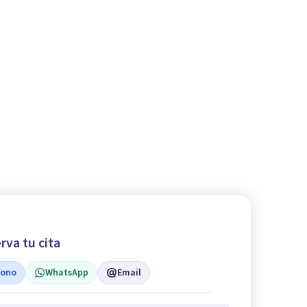
rva tu cita
fono
WhatsApp
Email