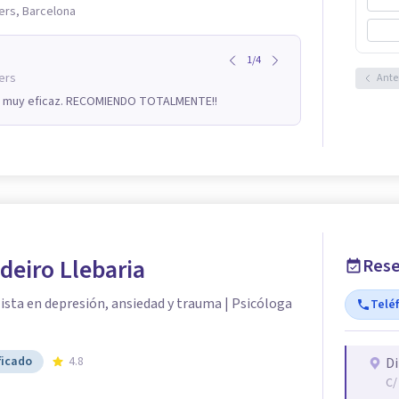
lers, Barcelona
1
/
4
ers
Ante
ltó muy eficaz. RECOMIENDO TOTALMENTE!!
odeiro Llebaria
Rese
ista en depresión, ansiedad y trauma | Psicóloga
Telé
ficado
4.8
Di
C/