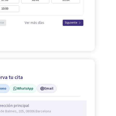
10:00
Ver más días
rior
Siguiente
rva tu cita
fono
WhatsApp
Email
rección principal
 de Balmes, 205, 08006 Barcelona