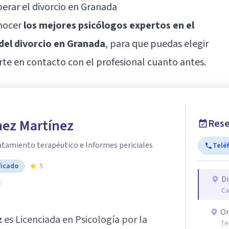
rar el divorcio en Granada
onocer
los mejores psicólogos expertos en el
del divorcio en Granada
, para que puedas elegir
rte en contacto con el profesional cuanto antes.
hez Martínez
Rese
atamiento terapéutico e Informes periciales
Telé
ficado
5
Di
Ca
On
z
es Licenciada en Psicología por la
Te