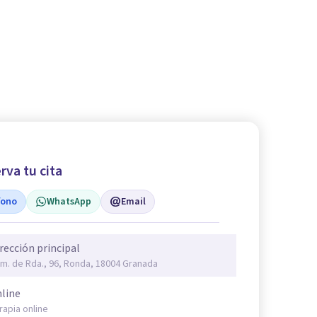
rva tu cita
fono
WhatsApp
Email
rección principal
m. de Rda., 96, Ronda, 18004 Granada
line
rapia online