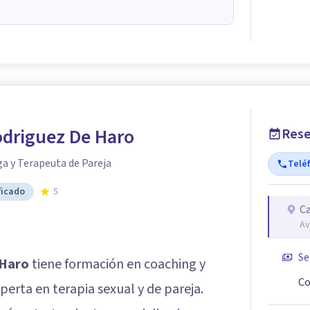
driguez De Haro
Rese
a y Terapeuta de Pareja
Telé
ficado
5
C
Av
Se
 Haro
tiene formación en coaching y
Co
perta en terapia sexual y de pareja.