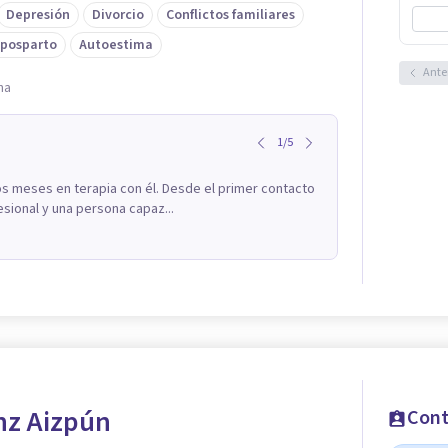
Depresión
Divorcio
Conflictos familiares
 posparto
Autoestima
Ante
na
1
/
5
os meses en terapia con él. Desde el primer contacto
sional y una persona capaz...
nz Aizpún
Cont