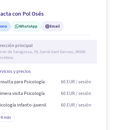
acta con Pol Osés
fono
WhatsApp
Email
rección principal
rrer de Saragossa, 39, Sarrià-Sant Gervasi, 08006
rcelona
rvicios y precios
nsulta para Psicología
60
EUR
/ sesión
imera visita Psicología
60
EUR
/ sesión
icología infanto-juvenil
60
EUR
/ sesión
+
8
más