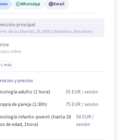
fono
WhatsApp
Email
rección principal
rrer de la Llibertat, 25, 08911 Badalona, Barcelona
line
rapia online
+1 más
rvicios y precios
icología adulto (1 hora)
55
EUR
/ sesión
rapia de pareja (1:30h)
75
EUR
/ sesión
icología infanto-juvenil (hasta 18
50
EUR
/
os de edad, 1hora)
sesión