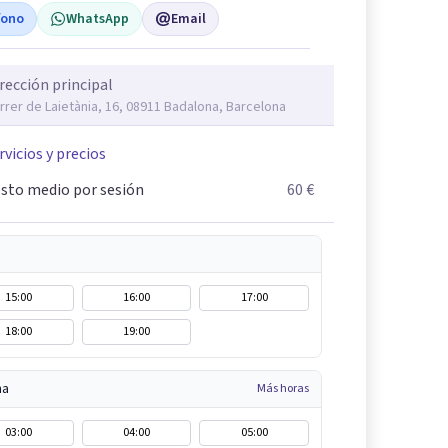
fono
WhatsApp
Email
rección principal
rrer de Laietània, 16, 08911 Badalona, Barcelona
rvicios y precios
sto medio por sesión
60 €
15:00
16:00
17:00
18:00
19:00
na
Más horas
03:00
04:00
05:00