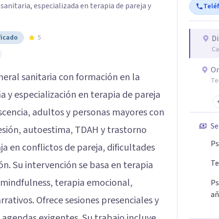
sanitaria, especializada en terapia de pareja y
Telé
ficado
5
Di
Ca
On
eral sanitaria con formación en la
Te
a y especialización en terapia de pareja
lescencia, adultos y personas mayores con
Se
sión, autoestima, TDAH y trastorno
Ps
 en conflictos de pareja, dificultades
Te
n. Su intervención se basa en terapia
mindfulness, terapia emocional,
Ps
añ
rrativos. Ofrece sesiones presenciales y
on agendas exigentes. Su trabajo incluye