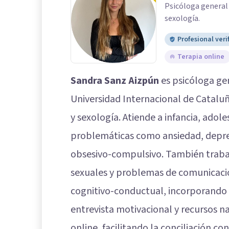
Psicóloga general 
sexología.
Profesional veri
Terapia online
Sandra Sanz Aizpún
es psicóloga gen
Universidad Internacional de Cataluñ
y sexología. Atiende a infancia, ado
problemáticas como ansiedad, depre
obsesivo-compulsivo. También trabaja
sexuales y problemas de comunicació
cognitivo-conductual, incorporando 
entrevista motivacional y recursos na
online, facilitando la conciliación c