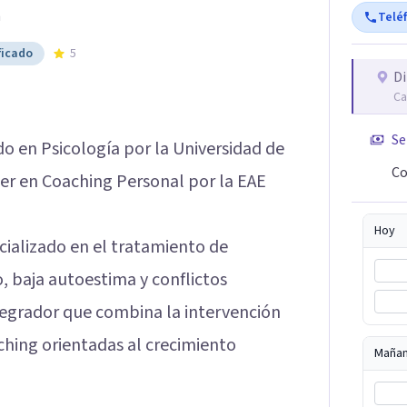
h
Telé
ficado
5
Di
Ca
Se
do en Psicología por la Universidad de
Co
er en Coaching Personal por la EAE
Hoy
cializado en el tratamiento de
, baja autoestima y conflictos
tegrador que combina la intervención
ching orientadas al crecimiento
Maña