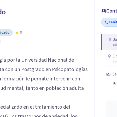
do
Cont
Telé
ficado
5
Ju
Rú
On
ía por la Universidad Nacional de
Te
ta con un Postgrado en Psicopatologías
Se
u formación le permite intervenir con
Pr
salud mental, tanto en población adulta
pecializado en el tratamiento del
AH), los trastornos de ansiedad, los