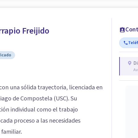
rapio Freijido
Cont
Telé
ficado
Di
Av
on una sólida trayectoria, licenciada en
ntiago de Compostela (USC). Su
ción individual como el trabajo
 cada proceso a las necesidades
familiar.