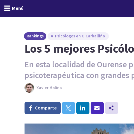
Menú
Rankings
Psicólogos en O Carballiño
Los 5 mejores Psicól
En esta localidad de Ourense p
psicoterapéutica con grandes 
Xavier Molina
Comparte