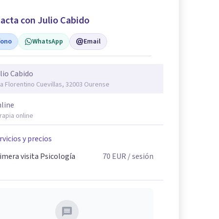
acta con Julio Cabido
fono
WhatsApp
Email
lio Cabido
a Florentino Cuevillas, 32003 Ourense
line
rapia online
rvicios y precios
imera visita Psicología
70
EUR
/ sesión