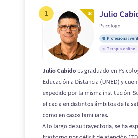
1
Julio Cabi
Psicólogo
Profesional veri
Terapia online
Julio Cabido
es graduado en Psicolog
Educación a Distancia (UNED) y cuen
expedido por la misma institución. S
eficacia en distintos ámbitos de la 
como en casos familiares.
A lo largo de su trayectoria, se ha es
trastorno por déficit de atención (TD