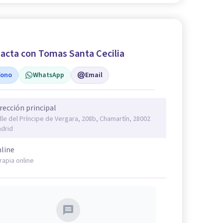
acta con Tomas Santa Cecilia
fono
WhatsApp
Email
rección principal
lle del Príncipe de Vergara, 208b, Chamartín, 28002
drid
line
rapia online