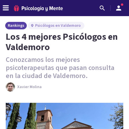
Rankings
Psicólogos en Valdemoro
Los 4 mejores Psicólogos en
Valdemoro
Conozcamos los mejores
psicoterapeutas que pasan consulta
en la ciudad de Valdemoro.
Xavier Molina