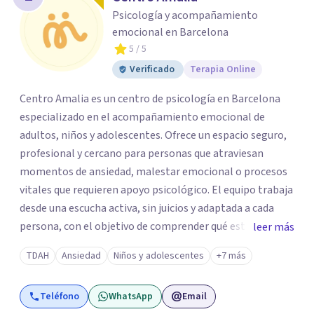
los profesionales que más se ajustan a tus
Psicología y acompañamiento
necesidades.
emocional en Barcelona
Responder cuestionario
5
/ 5
Verificado
Terapia Online
Centro Amalia es un centro de psicología en Barcelona
especializado en el acompañamiento emocional de
adultos, niños y adolescentes. Ofrece un espacio seguro,
profesional y cercano para personas que atraviesan
momentos de ansiedad, malestar emocional o procesos
vitales que requieren apoyo psicológico. El equipo trabaja
desde una escucha activa, sin juicios y adaptada a cada
persona, con el objetivo de comprender qué está
leer más
ocurriendo y facilitar herramientas para avanzar con
TDAH
Ansiedad
Niños y adolescentes
+7 más
mayor equilibrio y bienestar. La intervención se realiza en
un entorno confidencial y tranquilo, cuidando el ritmo y
Teléfono
WhatsApp
Email
las necesidades de cada proceso terapéutico. En Centro