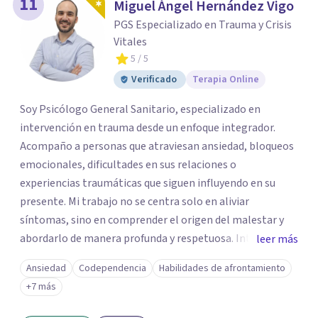
11
Miguel Ángel Hernández Vigo
PGS Especializado en Trauma y Crisis
Vitales
5
/ 5
Verificado
Terapia Online
Soy Psicólogo General Sanitario, especializado en
intervención en trauma desde un enfoque integrador.
Acompaño a personas que atraviesan ansiedad, bloqueos
emocionales, dificultades en sus relaciones o
experiencias traumáticas que siguen influyendo en su
presente. Mi trabajo no se centra solo en aliviar
síntomas, sino en comprender el origen del malestar y
abordarlo de manera profunda y respetuosa. Integro
leer más
herramientas de la terapia cognitivo-conductual, el
Ansiedad
Codependencia
Habilidades de afrontamiento
trabajo con el apego, la regulación emocional y enfoques
+7 más
centrados en el cuerpo, adaptando cada proceso a la
historia y necesidades de la persona. Trabajo desde una