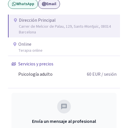
WhatsApp
Email
base científica, pero también desde la cercanía, la
escucha y el respeto. Creo en una psicoterapia que no
juzga, que ayuda a entender lo que ocurre y que ofrece
Dirección Principal
Carrer de Melcior de Palau, 129, Sants-Montjuïc, 08014
recursos concretos para avanzar. Si estás pasando por un
Barcelona
momento difícil o sientes que hay patrones que se
repiten en tu vida y no sabes cómo cambiarlos, podemos
Online
trabajarlo juntos.
Terapia online
Servicios y precios
Psicología adulto
60
EUR
/ sesión
Envía un mensaje al profesional