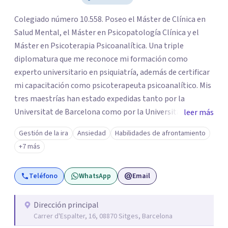
Colegiado número 10.558. Poseo el Máster de Clínica en
Salud Mental, el Máster en Psicopatología Clínica y el
Máster en Psicoterapia Psicoanalítica. Una triple
diplomatura que me reconoce mi formación como
experto universitario en psiquiatría, además de certificar
mi capacitación como psicoterapeuta psicoanalítico. Mis
tres maestrías han estado expedidas tanto por la
Universitat de Barcelona como por la Universitat Ramon
leer más
Llull. Soy un psicólogo con más de 25 años de experiencia
Gestión de la ira
Ansiedad
Habilidades de afrontamiento
y practico tanto la psicología clínica como la
+7 más
psicoterapia psicoanalítica. Las terapias que conduzco no
buscan eliminar los síntomas psicológicos, sino que
Teléfono
WhatsApp
Email
pretenden esclarecer las causas que hay en su trasfondo,
abordándolas para que los síntomas vayan
desapareciendo. Realizo psicoterapias tanto de alcance
Dirección principal
Carrer d'Espalter, 16, 08870 Sitges, Barcelona
breve como de largo plazo, siempre en función de los