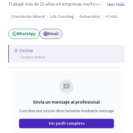
Trabajé más de 15 años en empresas multinacionales y
leer más
estudios contables como contadora pública
Orientación laboral
Life Coaching
Autoestima
+1 más
especializada en impuestos. Durante ese recorrido tuve la
oportunidad de liderar equipos, y fue allí donde descubrí
WhatsApp
Email
mi pasión por acompañar a las personas en su desarrollo
profesional y personal. A nivel personal, mi propio
camino de autoconocimiento me llevó a cuestionar
Online
Terapia online
creencias, miedos y mandatos que ya no estaban
alineados conmigo. Ese proceso me impulsó a tomar
decisiones importantes, dejando mi trabajo de oficina, mi
pareja y mi, iniciando un nuevo camino más conectado
con lo que realmente quiero construir. ✨
Envía un mensaje al profesional
Coordina una sesión directamente mediante mensaje
Ver perfil completo