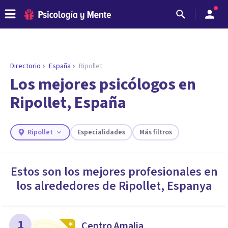
Directorio
España
Ripollet
Los mejores psicólogos en
Ripollet, España
Ripollet
Especialidades
Más filtros
Estos son los mejores profesionales en
los alrededores de
Ripollet
,
Espanya
ENCONTRAR MI TERAPEUTA
¿Necesitas ayuda para encontrar el
psicólogo adecuado?
Responde a unas breves preguntas y te ofreceremos
1
Centro Amalia