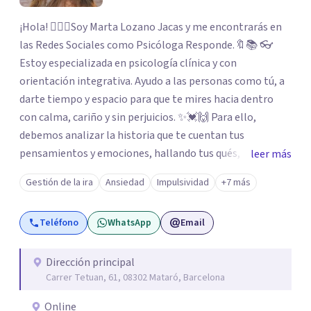
¡Hola! 🙋🏼‍♀️Soy Marta Lozano Jacas y me encontrarás en
las Redes Sociales como Psicóloga Responde.🔖📚 👓
Estoy especializada en psicología clínica y con
orientación integrativa. Ayudo a las personas como tú, a
darte tiempo y espacio para que te mires hacia dentro
con calma, cariño y sin perjuicios. ✨💓🙌 Para ello,
debemos analizar la historia que te cuentan tus
pensamientos y emociones, hallando tus qués, tus
leer más
cómos, tus porqués, tus cuándos y tus dóndes a lo largo
Gestión de la ira
Ansiedad
Impulsividad
+7 más
de tu vida. Así, podrás desenredar el lío que es vivir, podrás
aceptar quien eres: un ser humano que siente, que piensa
Teléfono
WhatsApp
Email
y que hace; un ser que se contradice, que tiene dudas y que
se equivoca. Y eso es natural y sano.🫀+🧠 =💝
Dirección principal
Carrer Tetuan, 61, 08302 Mataró, Barcelona
Online