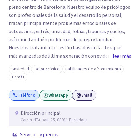
pleno centro de Barcelona. Nuestro equipo de psicólogos
son profesionales de la salud y el desarrollo personal,
tratan principalmente problemas emocionales de
autoestima, estrés, ansiedad, fobias, traumas y duelos,
así como también problemas de pareja y familiar.
Nuestros tratamientos están basados en las terapias
más avanzadas de última generación con evidencia
leer más
científica y con las técnicas más efectivas. Somos un
Ansiedad
Dolor crónico
Habilidades de afrontamiento
centro de referencia en los trastornos de ansiedad y
+7 más
fobias, nuestro equipo ha desarrollado una terapia muy
innovadora y altamente efectiva para trabajar los
Teléfono
WhatsApp
Email
trastornos de ansiedad y fobias, integrando en la terapia
diferentes disciplinas como EMDR, Mindfulness e
Hipnosis Clínica.
Dirección principal
Carrer d'Aribau, 25, 08011 Barcelona
Servicios y precios