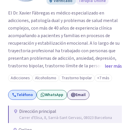
Verificado
Terapia Online
El Dr. Xavier Fàbregas es médico especializado en
adicciones, patología dual y problemas de salud mental
complejos, con más de 40 años de experiencia clínica
acompañando a pacientes y familias en procesos de
recuperación y estabilización emocional. A lo largo de su
trayectoria profesional ha trabajado con personas que
presentan problemas de adicción, ansiedad, depresión,
trastorno bipolar, trastorno límite de la personalidad
leer más
(TLP), TDAH en adultos, trastornos del espectro autista
Adicciones
Alcoholismo
Trastorno bipolar
+7 más
(TEA) y otras dificultades emocionales complejas que
afectan profundamente la vida personal, familiar y social.
Teléfono
WhatsApp
Email
Es director médico y cofundador de Mas Ferriol, un centro
especializado en salud mental y tratamiento de
adicciones fundado en 2005, con centro de ingreso
Dirección principal
Carrer d'Elisa, 8, Sarrià-Sant Gervasi, 08023 Barcelona
terapéutico en Girona y atención ambulatoria en
Barcelona.