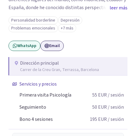
España, donde he conocido distintas perspectivas,
leer más
técnicas y herramientas de intervención. Esta formación
Personalidad borderline
Depresión
internacional me permite ofrecer una mirada integral de
Problemas emocionales
+7 más
la persona, adaptando cada proceso a las necesidades,
características y objetivos de quien tengo delante.
WhatsApp
Email
Combino conocimientos de la psicología clínica, la salud
y la neuroeducación para comprender no solo las
dificultades, sino también las capacidades y recursos de
Dirección principal
Carrer de la Creu Gran, Terrassa, Barcelona
cada persona. Mi objetivo es crear un espacio de confianza
y acompañamiento en el que cada paciente pueda
Servicios y precios
sentirse escuchado, comprendido y apoyado en su
proceso de crecimiento y bienestar.
Primera visita Psicología
55
EUR
/ sesión
Seguimiento
50
EUR
/ sesión
Bono 4 sesiones
195
EUR
/ sesión