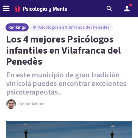
Rankings
Psicólogos en Vilafranca del Penedès
Los 4 mejores Psicólogos
infantiles en Vilafranca del
Penedès
En este municipio de gran tradición
vinícola puedes encontrar excelentes
psicoterapeutas.
Xavier Molina