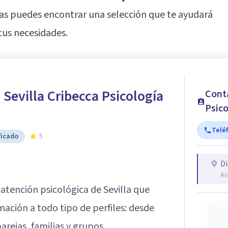
neas puedes encontrar una selección que te ayudará
tus necesidades.
 Sevilla Cribecca Psicología
Conta
Psico
Telé
ficado
5
Di
Av
atención psicológica de Sevilla que
rmación a todo tipo de perfiles: desde
rejas, familias y grupos.