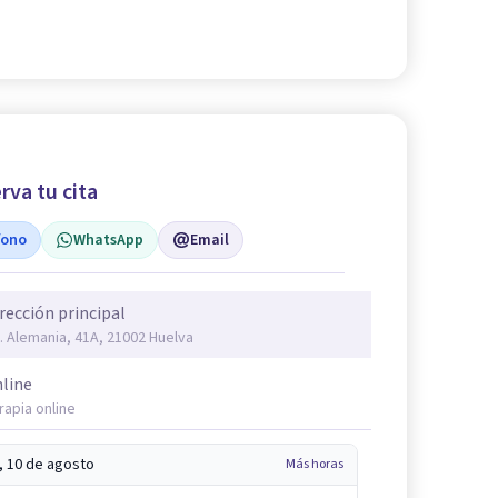
rva tu cita
fono
WhatsApp
Email
rección principal
. Alemania, 41A, 21002 Huelva
line
rapia online
, 10 de agosto
Más horas