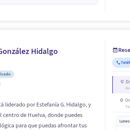
González Hidalgo
Rese
Telé
ficado
Di
Av
On
á liderado por Estefanía G. Hidalgo, y
Te
el centro de Huelva, donde puedes
Lunes
ológica para que puedas afrontar tus