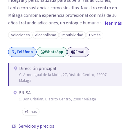
integral y personalizada para superar las adicciones,
tanto con sustancias como sin ellas. Nuestro centro en
Málaga combina experiencia profesional con más de 10
años tratando adicciones, un enfoque humano y
leer más
tratamientos innovadores para ayudarte a recuperar tu
Adicciones
Alcoholismo
Impulsividad
+6 más
vida. Estamos especializados en: - Alcoholismo -
Drogodependencias (cocaína, cannabis, heroína, entre
Teléfono
WhatsApp
Email
otras) - Adicción a medicamentos (ansiolíticos, opioides,
etc.) - Ludopatía (adicción al juego) - Adicción a las nuevas
tecnologías (móviles, redes sociales, videojuegos) -
Dirección principal
C. Armengual de la Mota, 27, Distrito Centro, 29007
Compras compulsivas - Adicción al sexo o pornografía. En
Málaga
Brisa Adicciones, no solo te ayudamos a desintoxicarte,
sino que también trabajamos contigo para identificar las
BRISA
causas subyacentes de la adicción, fortalecer tus
C. Don Cristian, Distrito Centro, 29007 Málaga
herramientas emocionales y reconstruir tu bienestar
+1 más
personal. Trabajamos con Terapias IFS, Método
Minesotta. Nuestro equipo multidisciplinar de expertos
Servicios y precios
está contigo en cada paso del camino.