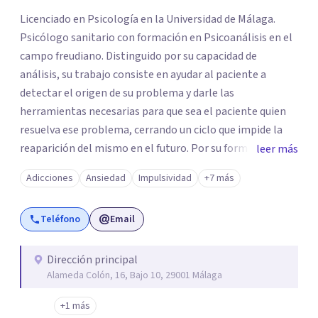
Licenciado en Psicología en la Universidad de Málaga.
Psicólogo sanitario con formación en Psicoanálisis en el
campo freudiano. Distinguido por su capacidad de
análisis, su trabajo consiste en ayudar al paciente a
detectar el origen de su problema y darle las
herramientas necesarias para que sea el paciente quien
resuelva ese problema, cerrando un ciclo que impide la
reaparición del mismo en el futuro. Por su formación en
leer más
psicoanálisis es ideal para para pacientes cuyo problema
Adicciones
Ansiedad
Impulsividad
+7 más
se viene repitiendo a lo largo de su historia, aunque se
manifieste de maneras distintas. También formado en
Teléfono
Email
terapias de tercera generación, combinación que hace
que su terapia sea muy eficaz para la resolución de
problemas a corto y largo plazo.
Dirección principal
Alameda Colón, 16, Bajo 10, 29001 Málaga
+1 más