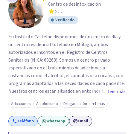
Centro de desintoxicación
5
/ 5
Verificado
En Instituto Castelao disponemos de un centro de día y
un centro residencial tutelado en Málaga, ambos
autorizados e inscritos en el Registro de Centros
Sanitarios (NICA: 60263). Somos un centro privado
especializado en el tratamiento de adicciones a
sustancias como el alcohol, el cannabis o la cocaína, con
programas adaptados a las necesidades de cada paciente.
Nuestros centros están situados en entornos tranquilos
leer más
y semirurales, lo que favorece la desconexión de los
Adicciones
Alcoholismo
Drogadicción
+1 más
lugares asociados al consumo y permite centrarse en la
recuperación. Ofrecemos tratamiento ambulatorio, con
Teléfono
WhatsApp
Email
terapias individuales y de grupo en horario de mañana y
tarde, así como la opción de ingreso residencial para