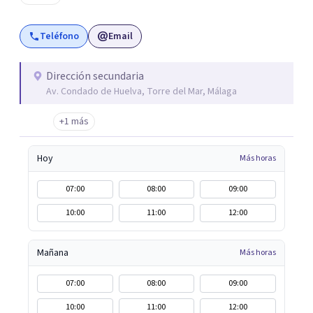
mucho más. PsicoAbreu cuenta con un equipo de
profesionales formados en una gran variedad de técnicas
Teléfono
Email
y orientaciones psicológicas: Terapia Cognitivo
Conductual, Psicoanálisis, Hipnosis regresiva, Terapia
analítico funcional, Terapia de aceptación y compromiso,
Dirección secundaria
Av. Condado de Huelva, Torre del Mar, Málaga
Terapia sistémica, Mindfulness, etc.
+1 más
Hoy
Más horas
07:00
08:00
09:00
10:00
11:00
12:00
Mañana
Más horas
07:00
08:00
09:00
10:00
11:00
12:00