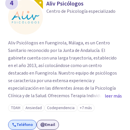
4
Aliv Psicólogos
Centro de Psicología especializado
Aliv Psicólogos en Fuengirola, Málaga, es un Centro
Sanitario reconocido por la Junta de Andalucía. El
gabinete cuenta con una larga trayectoria, establecido
en el año 2013, así colocándose como un centro
destacado en Fuengirola. Nuestro equipo de psicólogos
se caracteriza por una extensa experiencia y
especialización en las diferentes áreas de la Psicología
Clínica y de la Salud. Ofrecemos Terapia Individual,
leer más
Terapia de Pareja y Terapia Familiar de forma presencial y
TDAH
Ansiedad
Codependencia
+7 más
online. Atendemos a personas de todas las edades en
español, inglés y sueco. Para los más pequeños contamos
Teléfono
Email
con un psicólogo infantil especializado en infancia y