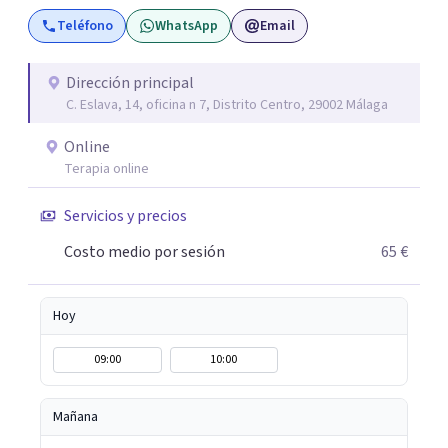
momento vitales complicados que muchas veces no
Teléfono
WhatsApp
Email
sabemos cómo afrontar. Si estás leyendo esto es porque
quizás tú estás atravesando uno de esos momentos y te
diré que estás en el lugar indicado para encontrar una
Dirección principal
C. Eslava, 14, oficina n 7, Distrito Centro, 29002 Málaga
solución.
Online
Terapia online
Servicios y precios
Costo medio por sesión
65 €
Hoy
09:00
10:00
Mañana