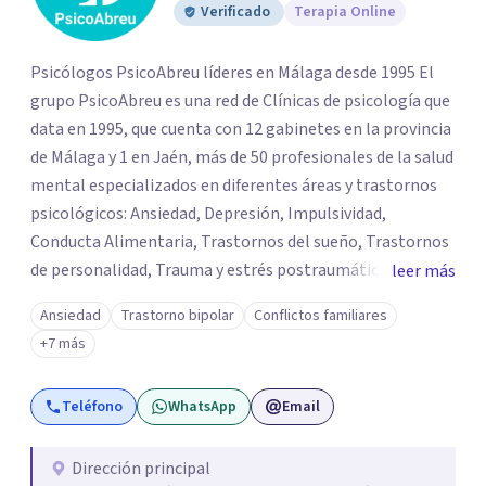
Verificado
Terapia Online
Psicólogos PsicoAbreu líderes en Málaga desde 1995 El
grupo PsicoAbreu es una red de Clínicas de psicología que
data en 1995, que cuenta con 12 gabinetes en la provincia
de Málaga y 1 en Jaén, más de 50 profesionales de la salud
mental especializados en diferentes áreas y trastornos
psicológicos: Ansiedad, Depresión, Impulsividad,
Conducta Alimentaria, Trastornos del sueño, Trastornos
de personalidad, Trauma y estrés postraumático,
leer más
Psicología Infantil y juvenil, Terapias de pareja, Servicio
Ansiedad
Trastorno bipolar
Conflictos familiares
de Psicología Jurídica, Psiquiatría, Neuropsicología, y
+7 más
mucho más. PsicoAbreu cuenta con un equipo de
profesionales formados en una gran variedad de técnicas
Teléfono
WhatsApp
Email
y orientaciones psicológicas: Terapia Cognitivo
Conductual, Psicoanálisis, Hipnosis regresiva, Terapia
analítico funcional, Terapia de aceptación y compromiso,
Dirección principal