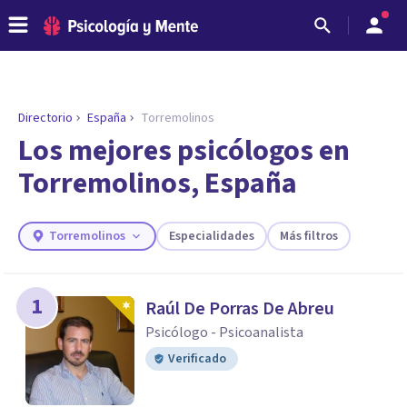
Directorio
España
Torremolinos
ENCONTRAR MI TERAPEUTA
¿Necesitas ayuda para encontrar el
Los mejores psicólogos en
psicólogo adecuado?
Torremolinos, España
Responde a unas breves preguntas y te ofreceremos
los profesionales que más se ajustan a tus
necesidades.
Torremolinos
Especialidades
Más filtros
Responder cuestionario
1
Raúl De Porras De Abreu
Psicólogo - Psicoanalista
Verificado