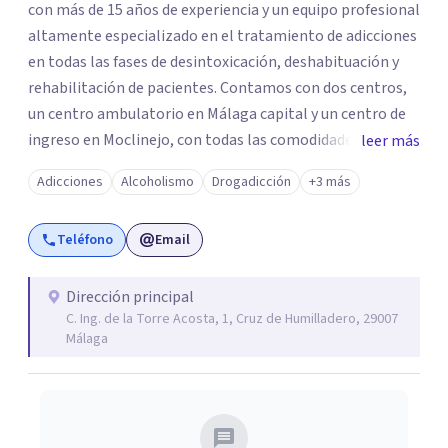
con más de 15 años de experiencia y un equipo profesional
altamente especializado en el tratamiento de adicciones
en todas las fases de desintoxicación, deshabituación y
rehabilitación de pacientes. Contamos con dos centros,
un centro ambulatorio en Málaga capital y un centro de
ingreso en Moclinejo, con todas las comodidades de un
leer más
hotel y las capacidades de una clínica. El tratamiento será
Adicciones
Alcoholismo
Drogadicción
+3 más
realizado en modalidad de internamiento o ambulatorio
dependiendo de las necesidades del paciente. El Centro
Teléfono
Email
Ambulatorio permite que las personas que experimentan
problemas de adicción de forma leve puedan ser tratadas
sin tener que abandonar su vida normal. Suele ser el caso
Dirección principal
C. Ing. de la Torre Acosta, 1, Cruz de Humilladero, 29007
de pacientes que, a pesar de tener consumos o conductas
Málaga
patológicas, aún mantienen una estructura personal,
familiar, laboral y social adecuada, por lo que no es
necesario el ingreso. El Centro de Ingreso se encuentra
alejado de núcleos urbanos, en un entorno natural