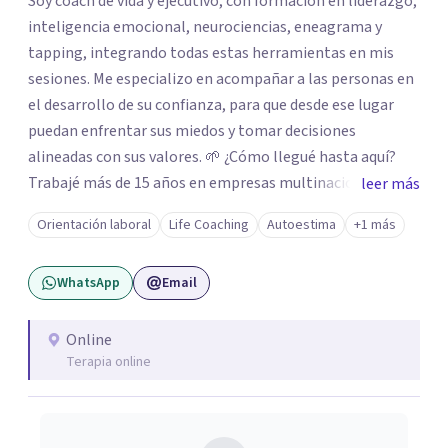
Soy coach de vida y ejecutivo, con formación en liderazgo,
inteligencia emocional, neurociencias, eneagrama y
tapping, integrando todas estas herramientas en mis
sesiones. Me especializo en acompañar a las personas en
el desarrollo de su confianza, para que desde ese lugar
puedan enfrentar sus miedos y tomar decisiones
alineadas con sus valores. 🌱 ¿Cómo llegué hasta aquí?
Trabajé más de 15 años en empresas multinacionales y
leer más
estudios contables como contadora pública
Orientación laboral
Life Coaching
Autoestima
+1 más
especializada en impuestos. Durante ese recorrido tuve la
oportunidad de liderar equipos, y fue allí donde descubrí
WhatsApp
Email
mi pasión por acompañar a las personas en su desarrollo
profesional y personal. A nivel personal, mi propio
camino de autoconocimiento me llevó a cuestionar
Online
Terapia online
creencias, miedos y mandatos que ya no estaban
alineados conmigo. Ese proceso me impulsó a tomar
decisiones importantes, dejando mi trabajo de oficina, mi
pareja y mi, iniciando un nuevo camino más conectado