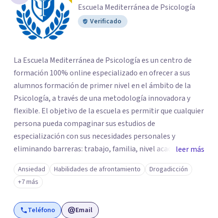
Escuela Mediterránea de Psicología
Verificado
La Escuela Mediterránea de Psicología es un centro de
formación 100% online especializado en ofrecer a sus
alumnos formación de primer nivel en el ámbito de la
Psicología, a través de una metodología innovadora y
flexible. El objetivo de la escuela es permitir que cualquier
persona pueda compaginar sus estudios de
especialización con sus necesidades personales y
eliminando barreras: trabajo, familia, nivel académico,
leer más
etc. Si estás comprometido con tu formación, en la
Ansiedad
Habilidades de afrontamiento
Drogadicción
Escuela Mediterránea de Psicología serás bienvenido y
+7 más
disfrutarás de una educación a tu ritmo, con todas las
ventajas de las nuevas tecnologías y con el apoyo de un
Teléfono
Email
equipo humano altamente cualificado. La escuela forma