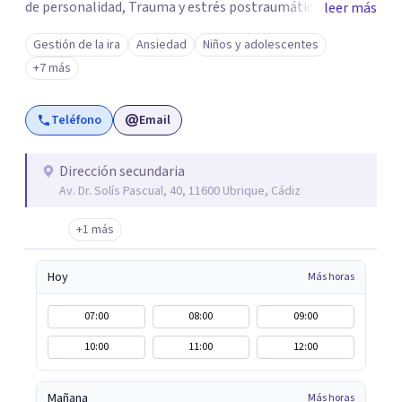
de personalidad, Trauma y estrés postraumático,
leer más
Psicología Infantil y juvenil, Terapias de pareja, Servicio
Gestión de la ira
Ansiedad
Niños y adolescentes
de Psicología Jurídica, Psiquiatría, Neuropsicología, y
+7 más
mucho más. PsicoAbreu cuenta con un equipo de
profesionales formados en una gran variedad de técnicas
Teléfono
Email
y orientaciones psicológicas: Terapia Cognitivo
Conductual, Psicoanálisis, Hipnosis regresiva, Terapia
analítico funcional, Terapia de aceptación y compromiso,
Dirección secundaria
Av. Dr. Solís Pascual, 40, 11600 Ubrique, Cádiz
Terapia sistémica, Mindfulness, etc.
+1 más
Hoy
Más horas
07:00
08:00
09:00
10:00
11:00
12:00
Mañana
Más horas