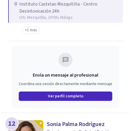
quienes necesitan un entorno más estructurado. Además,
Instituto Castelao Mezquitilla - Centro
Desintoxicación 24h
damos un papel fundamental a la familia y a la pareja del
Urb. Mezquitilla, 29760, Málaga
paciente, integrándolas en el proceso de recuperación
mediante terapias de pareja y de familia semanales, lo
+1 más
que refuerza la red de apoyo y facilita la reinserción social.
En Instituto Castelao encontrarás un tratamiento
integral y personalizado, basado en la terapia cognitivo-
conductual sistémica y en la motivación constante para
lograr una vida libre de adicciones.
Envía un mensaje al profesional
Coordina una sesión directamente mediante mensaje
Ver perfil completo
12
Sonia Palma Rodríguez