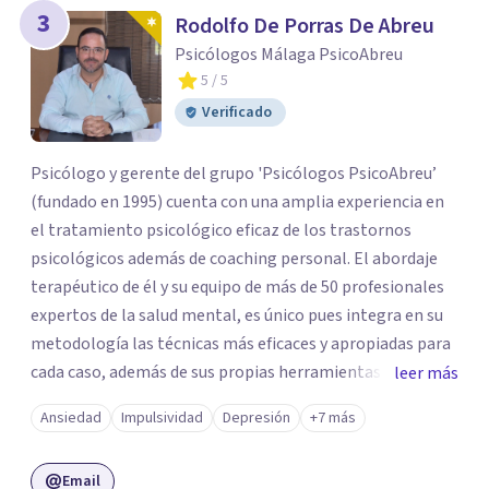
3
Rodolfo De Porras De Abreu
Psicólogos Málaga PsicoAbreu
5
/ 5
Verificado
Psicólogo y gerente del grupo 'Psicólogos PsicoAbreu’
(fundado en 1995) cuenta con una amplia experiencia en
el tratamiento psicológico eficaz de los trastornos
psicológicos además de coaching personal. El abordaje
terapéutico de él y su equipo de más de 50 profesionales
expertos de la salud mental, es único pues integra en su
metodología las técnicas más eficaces y apropiadas para
cada caso, además de sus propias herramientas y técnicas
leer más
psicológicas que le hacen un equipo de profesionales
Ansiedad
Impulsividad
Depresión
+7 más
único en su campo. Rodolfo de Porras hace énfasis en la
importancia de trabajar no solo el síntoma que trae a la
Email
persona a consulta sino tratar la raíz del problema para