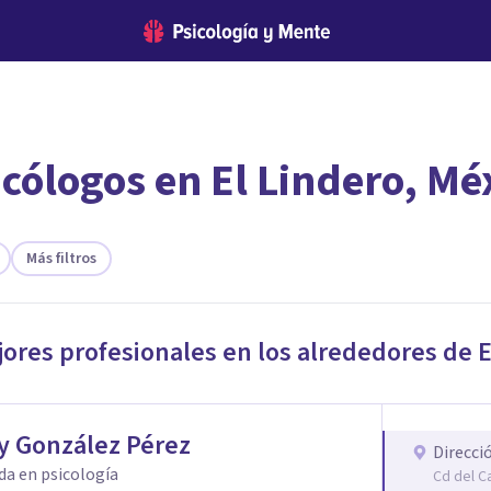
cólogos en El Lindero, Mé
encontrar el psicólogo adecuado?
te ofreceremos los profesionales que más se ajustan a tus necesi
Más filtros
jores profesionales en los alrededores de
E
y González Pérez
Direcci
da en psicología
Cd del C