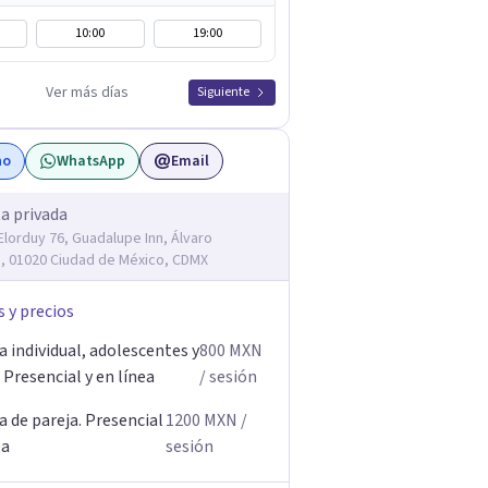
10:00
19:00
Ver más días
Siguiente
no
WhatsApp
Email
a privada
Elorduy 76, Guadalupe Inn, Álvaro
 01020 Ciudad de México, CDMX
s y precios
 individual, adolescentes y
800
MXN
 Presencial y en línea
/ sesión
 de pareja. Presencial
1200
MXN
/
ea
sesión