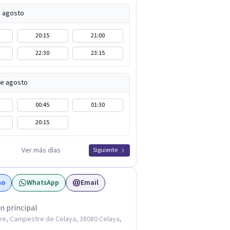
e agosto
20:15
21:00
22:30
23:15
de agosto
00:45
01:30
20:15
Ver más días
Siguiente
no
WhatsApp
Email
n principal
e, Campestre de Celaya, 38080 Celaya,