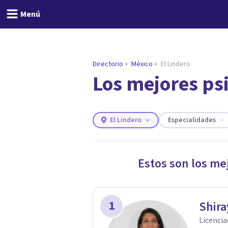
Menú
Directorio
México
El Lindero
Los mejores psi
ENCONTRAR MI TERAPEUTA
¿Necesitas ayuda para 
Responde a unas breves preguntas y 
Responder cuestionario
El Lindero
Especialidades
Estos son los me
1
Shira
Licencia