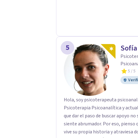
humanidad, presencia y una conexió
sentido. Trabajo especialmente con procesos de duelo Y psicooncología,
ofreciendo un espacio cercano, humano y libre de j
están atravesando un proceso relac
WhatsApp para agendar una primera 
momento difícil y necesitas hablar
5
Sofía
primera conversación no tiene cost
Psicoter
Psicoaná
5
/ 5
Verif
Hola, soy psicoterapeuta psicoanal
Psicoterapia Psicoanalítica y actual
que dar el paso de buscar apoyo no s
siente abrumador. Por eso, pienso q
vive su propia historia y atraviesa 