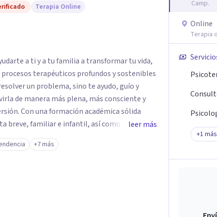
Camp.
rificado
Terapia Online
Online
Terapia o
Servicio
darte a ti y a tu familia a transformar tu vida,
e procesos terapéuticos profundos y sostenibles
Psicote
resolver un problema, sino te ayudo, guío y
Consult
virla de manera más plena, más consciente y
émica sólida
Psicolog
breve, familiar e infantil, así como con
leer más
+
1
más
clínica de más de 26 años y personal te
endencia
+7 más
 auténtica y comunicación clara y directa para
rección firme de tu proceso de cambio.
Enví