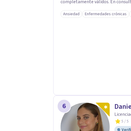
completamente válidos. En consult
y seguro, en el que sientas la confi
Ansiedad
Enfermedades crónicas
tiempo de ir recorriendo tu histori
aquello que hoy pesa haciendo consciente el origen, tu
tanto pasadas como presentes. Es
interno o cualquier situación que 
sientes es el primer paso para darl
tus emociones con más amabilidad e 
a día. Si buscas un espacio donde s
contigo y tu tranquilidad, aquí est
6
Danie
Licencia
5
/ 5
Verif