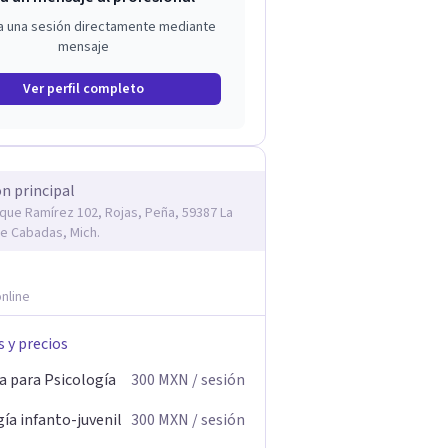
a una sesión directamente mediante
mensaje
Ver perfil completo
ón principal
rique Ramírez 102, Rojas, Peña, 59387 La
e Cabadas, Mich.
nline
s y precios
a para Psicología
300
MXN
/ sesión
ía infanto-juvenil
300
MXN
/ sesión