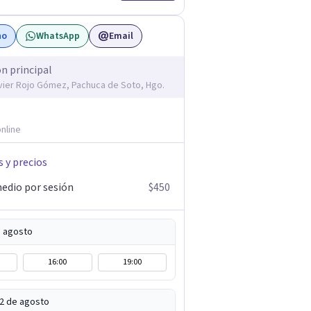
no
WhatsApp
Email
ón principal
avier Rojo Gómez, Pachuca de Soto, Hgo.
nline
s y precios
edio por sesión
$450
e agosto
16:00
19:00
12 de agosto