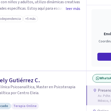
 con niños y adultos, utilizo dinámicas creativas
des específicas. Estoy aquí para escucharte y
leer más
ias para fortalecer tu paz mental.
odependencia
+5 más
Enví
Coordin
Whats
ely Gutiérrez C.
Clínica Psicoanalítica, Master en Psicoterapia
Presenc
lítica por Centro Eleia.
Av. Pdte.
México,
icado
Terapia Online