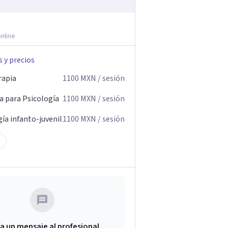
nline
s y precios
rapia
1100
MXN
/ sesión
a para Psicología
1100
MXN
/ sesión
ía infanto-juvenil
1100
MXN
/ sesión
a un mensaje al profesional