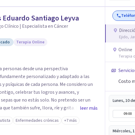
Teléfo
 Eduardo Santiago Leyva
o Clínico | Especialista en Cáncer
Direcci
Ejido, J
icado
Terapia Online
Online
Terapia o
 personas desde una perspectiva
Servicio
ofundamente personalizado y adaptado a las
Costo m
y psíquicas de cada persona. Me considero un
ontigo, celebrar tus logros y avances, y
 sepas que no estás solo. No pretendo ser un
Lunes, 10 d
que también sufre, llora, ríe y grita. Para mí,
leer más
09:00
empre estarán por encima de lo económico. A lo
utista
Enfermedades crónicas
+7 más
uchas de las reglas rígidas que aprendí en la
que antes que las técnicas se necesita
Miércoles, 