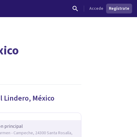
Accede
Regístrate
xico
dades.
l Lindero
,
México
ón principal
armen - Campeche, 24300 Santa Rosalía,