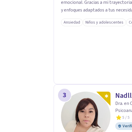
emocional. Gracias a mi trayectoria
y enfoques adaptados a tus necesida
brindarte las herramientas necesar
Ansiedad
Niños y adolescentes
C
3
Nadll
Dra. en 
Psicoana
5
/ 5
Verif