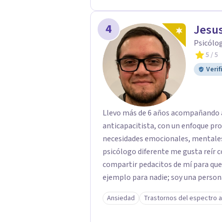
4
Jesus
Psicólog
5
/ 5
Verif
Llevo más de 6 años acompañando a
anticapacitista, con un enfoque pr
necesidades emocionales, mentales 
psicólogo diferente me gusta reír c
compartir pedacitos de mí para que
ejemplo para nadie; soy una persona 
tu salud, tu paz y tu tranquilidad si
Ansiedad
Trastornos del espectro a
largo de mi camino he cuestionado m
formación tradicional, porque creo 