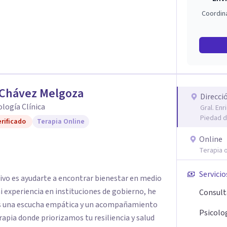
Coordin
 Chávez Melgoza
Direcci
cología Clínica
Gral. En
Piedad d
rificado
Terapia Online
Online
Terapia o
Servicio
tivo es ayudarte a encontrar bienestar en medio
 mi experiencia en instituciones de gobierno, he
Consult
es una escucha empática y un acompañamiento
Psicolog
rapia donde priorizamos tu resiliencia y salud