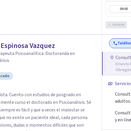
n real para que el proceso terapéutico tenga
09:00
uicios. Si tú o algún familiar
Anterior
ionado con cáncer, puedes escribirme por
sesión gratuita. Y si estás pasando por un
 con alguien, también puedes contactarme: la
Teléfo
 Espinosa Vazquez
o.
apeuta Psicoanalítica. Doctoranda en
Consult
lisis
Ernesto 
Obregón,
icado
Servicio
Consulta
ista. Cuento con estudios de posgrado en
adultos.
mente curso el doctorado en Psicoanálisis. Sé
iempre es fácil y que a veces el malestar se
Consulta
ue no existe un paciente ideal, cada persona
y en lín
dolores, dudas o momentos difíciles que son