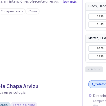
a, mi intención es ofrecerte un espacio humano
leer más
Lunes, 10 d
anza para expresarte y sentir. Nos daremos el
Codependencia
+7 más
a de vida, identificando con calma de dónde viene
19:30
s emociones y experiencias,
21:45
 un lugar para comprender mejor tu mundo
estés atravesando. Acompañarte en lo que
e un nuevo sentido a las cosas, aprender a mirar
Martes, 11 
ir soltando de a poco las cargas que llevas día
00:00
entirte escuchado o escuchada y reencontrarte
oy para acompañarte en tu proceso.
19:30
Anterior
Teléfo
la Chapa Arvizu
da en psicología
Direcció
Campestr
icado
Terapia Online
Gto.