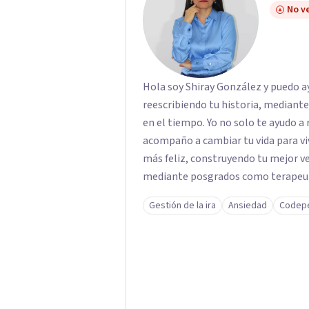
No ve
Hola soy Shiray González y puedo ayu
reescribiendo tu historia, mediant
en el tiempo. Yo no solo te ayudo a 
acompaño a cambiar tu vida para vi
más feliz, construyendo tu mejor versión. Con una formación acad
mediante posgrados como terapeuta 
respaldo profesional y experiencia 
Gestión de la ira
Ansiedad
Codep
acompaño en el proceso con empatía
darte seguridad emocional y una di