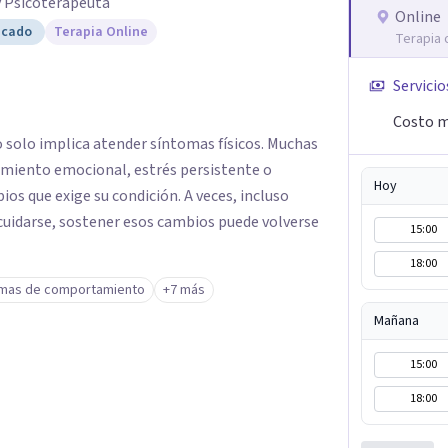
y Psicoterapeuta
Online
icado
Terapia Online
Terapia 
Servicio
Costo m
o solo implica atender síntomas físicos. Muchas
miento emocional, estrés persistente o
Hoy
ios que exige su condición. A veces, incluso
cuidarse, sostener esos cambios puede volverse
15:00
18:00
mas de comportamiento
+7 más
Mañana
15:00
18:00