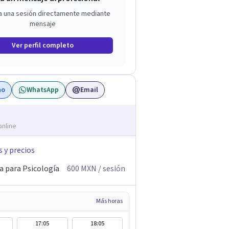
a una sesión directamente mediante
mensaje
Ver perfil completo
no
WhatsApp
Email
online
s y precios
a para Psicología
600
MXN
/ sesión
Más horas
17:05
18:05