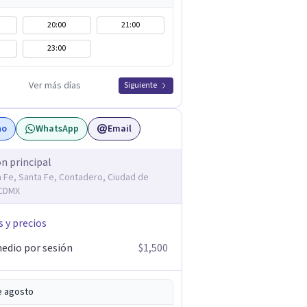
20:00
21:00
23:00
Ver más días
Siguiente
no
WhatsApp
Email
ón principal
a Fe, Santa Fe, Contadero, Ciudad de
 CDMX
s y precios
edio por sesión
$1,500
e agosto