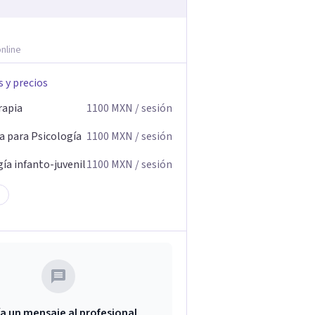
nline
s y precios
rapia
1100
MXN
/ sesión
a para Psicología
1100
MXN
/ sesión
ía infanto-juvenil
1100
MXN
/ sesión
a un mensaje al profesional