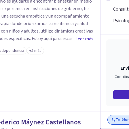
tivo es ayudarte a encontrar bienestar en medio
 mi experiencia en instituciones de gobierno, he
Consult
es una escucha empática y un acompañamiento
Psicolog
rapia donde priorizamos tu resiliencia y salud
 con niños y adultos, utilizo dinámicas creativas
des específicas. Estoy aquí para escucharte y
leer más
ias para fortalecer tu paz mental.
odependencia
+5 más
Enví
Coordin
Teléfo
ederico Máynez Castellanos