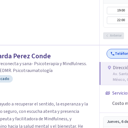
a las que se vayan presentando a lo largo de tu
 de las mismas de manera consciente y sana
19:00
n el origen de malestares permanentes o futuros
22:00
l Fúa I. Márquez Master en Inteligencia
al de La Rioja España
Anterior
Teléfo
arda Perez Conde
reconecta y sana- Psicoterapia y Mindfulness.
Direcci
 EDMR. Psicotraumatología
Av. Sant
icado
México,
Servicio
Costo m
ayudo a recuperar el sentido, la esperanza y la
cio seguro, con escucha atenta y presencia
Jueves, 6 d
 hacia la salud mental y el bienestar. He