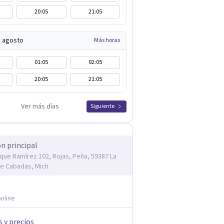
20:05
21:05
e agosto
Más horas
01:05
02:05
20:05
21:05
Ver más días
Siguiente
ón principal
rique Ramírez 102, Rojas, Peña, 59387 La
e Cabadas, Mich.
nline
s y precios