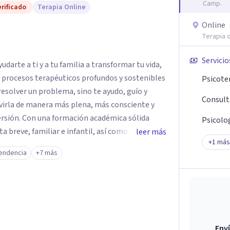
Camp.
rificado
Terapia Online
Online
Terapia o
Servicio
darte a ti y a tu familia a transformar tu vida,
e procesos terapéuticos profundos y sostenibles
Psicote
resolver un problema, sino te ayudo, guío y
Consult
virla de manera más plena, más consciente y
émica sólida
Psicolog
breve, familiar e infantil, así como con
leer más
+
1
más
clínica de más de 26 años y personal te
endencia
+7 más
 auténtica y comunicación clara y directa para
rección firme de tu proceso de cambio.
Enví