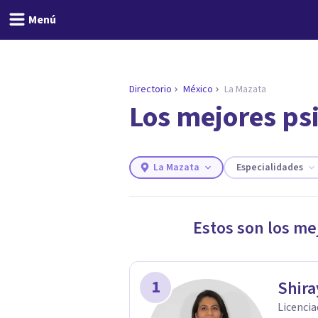
Menú
Directorio
México
La Mazata
Los mejores ps
ENCONTRAR MI TERAPEUTA
¿Necesitas ayuda para 
Responde a unas breves preguntas y
necesidades.
La Mazata
Especialidades
Responder cuestionario
Estos son los me
1
Shira
Licencia