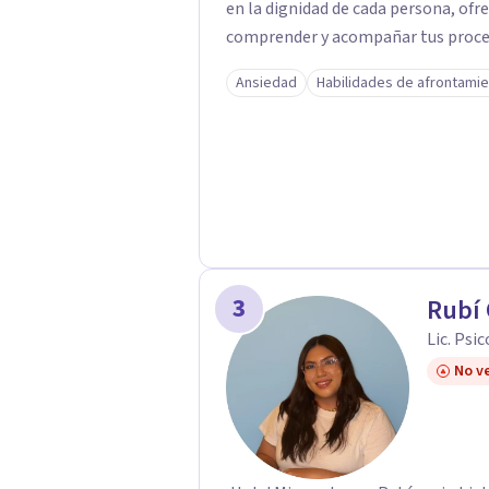
en la dignidad de cada persona, ofr
comprender y acompañar tus proces
firmemente en la importancia de co
Ansiedad
Habilidades de afrontami
bienestar, la autonomía y el sentido de vida. Será un gusto aco
proceso. Quedo atento para resolver cual
Pedro Gilberto Lobato Cruz Psicól
3
Rubí
Lic. Psi
No ve