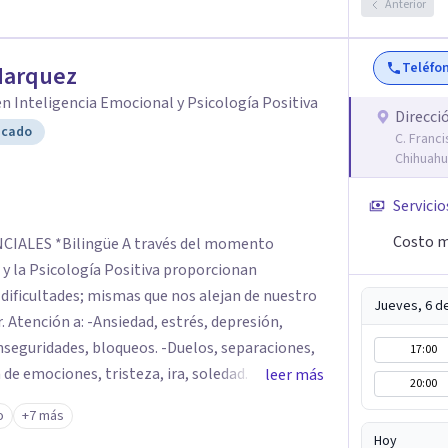
Anterior
Teléfo
Marquez
n Inteligencia Emocional y Psicología Positiva
Direcci
icado
C. Franci
Chihuahu
Servicio
Costo m
és del momento
 y la Psicología Positiva proporcionan
Jueves, 6 d
. Atención a: -Ansiedad, estrés, depresión,
nseguridades, bloqueos. -Duelos, separaciones,
17:00
de emociones, tristeza, ira, soledad. Si deseas
leer más
20:00
 o realizar cambios en tu vida, el asesoramiento
o
+7 más
ontrar las herramientas adecuadas para superar
Hoy