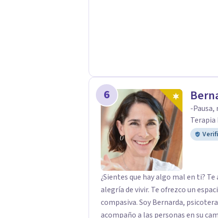
tanto la dificultad actual como par
vida. Realizar la correcta gestión
evita que se queden abiertas y sea
conflictos. Inteligencia Emociona
Emocional Universidad Internacion
6
Bern
-Pausa, 
Terapia
Verif
¿Sientes que hay algo mal en ti? Te 
alegría de vivir. Te ofrezco un espa
compasiva. Soy Bernarda, psicoterapeuta y facilitadora de Mindfulness, y
acompaño a las personas en su camino