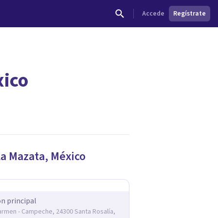
Accede
Regístrate
xico
La Mazata
,
México
ón principal
armen - Campeche, 24300 Santa Rosalía,