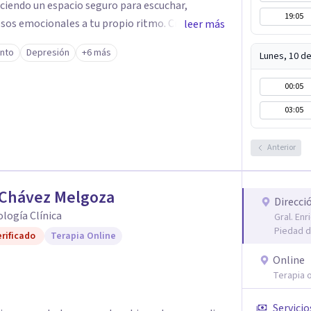
eciendo un espacio seguro para escuchar,
19:05
os emocionales a tu propio ritmo. Creo
leer más
nstruir juntos herramientas que fortalezcan el
ento
Depresión
+6 más
Lunes, 10 d
mpañarte en este
quier duda y acordar una cita. Un abrazo,
00:05
ogo
03:05
Anterior
 Chávez Melgoza
Direcci
cología Clínica
Gral. En
Piedad d
rificado
Terapia Online
Online
Terapia o
Servicio