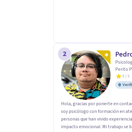
2
Pedro
Psicolog
Perito P
5
/ 5
Verif
Hola, gracias por ponerte en conta
soy psicólogo con formación en at
personas que han vivido experiencias
impacto emocional. Mi trabajo se basa en un enfoque respetuoso, ético y centrado