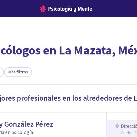
icólogos en La Mazata, Mé
encontrar el psicólogo adecuado?
 te ofreceremos los profesionales que más se ajustan a tus
Más filtros
jores profesionales en los alrededores de
y González Pérez
Direcci
da en psicología
Cd del C