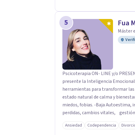
5
Fua 
Máster e
Verif
Pscicoterapia ON- LINE y/o PRESENCIALES *Bilingüe A trav
presente la Inteligencia Emocional
herramientas para transformar las dificultades; mismas que nos alejan de nuestro
estado natural de calma y bienestar
miedos, fobias. -Baja Autoestima, i
perdidas, cambios vitales, gestión 
resolver una situación determinada
Ansiedad
Codependencia
Divorci
profesional será la clave para enc