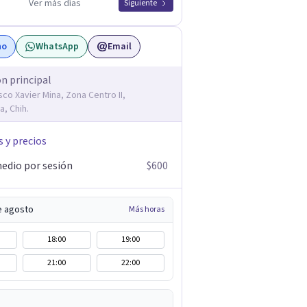
Ver más días
Siguiente
no
WhatsApp
Email
ón principal
sco Xavier Mina, Zona Centro II,
a, Chih.
s y precios
edio por sesión
$600
e agosto
Más horas
18:00
19:00
21:00
22:00