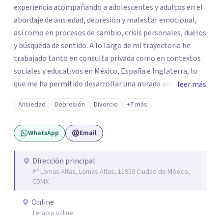
experiencia acompañando a adolescentes y adultos en el
abordaje de ansiedad, depresión y malestar emocional,
así como en procesos de cambio, crisis personales, duelos
y búsqueda de sentido. A lo largo de mi trayectoria he
trabajado tanto en consulta privada como en contextos
sociales y educativos en México, España e Inglaterra, lo
que me ha permitido desarrollar una mirada amplia,
leer más
sensible y profundamente humana del sufrimiento
Ansiedad
Depresión
Divorcio
+7 más
psicológico. Trabajo desde un enfoque integral que
combina la Psicología Existencial, la Logoterapia, el
WhatsApp
Email
Análisis Conductual y la Terapia Dialéctico Conductual.
Este enfoque me permite acompañar de manera efectiva
a personas que atraviesan ansiedad persistente, estados
Dirección principal
P.º Lomas Altas, Lomas Altas, 11950 Ciudad de México,
depresivos, agotamiento emocional, pensamientos
CDMX
negativos recurrentes o dificultades para regular sus
emociones, integrando herramientas basadas en
Online
evidencia con una comprensión profunda de la historia y
Terapia online