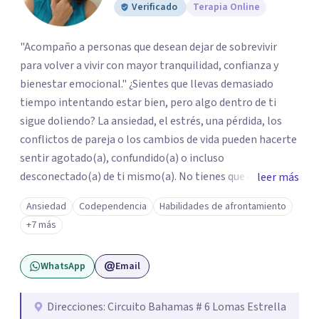
Verificado
Terapia Online
"Acompaño a personas que desean dejar de sobrevivir
para volver a vivir con mayor tranquilidad, confianza y
bienestar emocional." ¿Sientes que llevas demasiado
tiempo intentando estar bien, pero algo dentro de ti
sigue doliendo? La ansiedad, el estrés, una pérdida, los
conflictos de pareja o los cambios de vida pueden hacerte
sentir agotado(a), confundido(a) o incluso
desconectado(a) de ti mismo(a). No tienes que enfrentar
leer más
este proceso en soledad. Te ofrezco un espacio seguro,
Ansiedad
Codependencia
Habilidades de afrontamiento
libre de juicios y basado en la empatía, el respeto y la
+7 más
confidencialidad, donde juntos comprenderemos qué está
ocurriendo y trabajaremos con herramientas respaldadas
WhatsApp
Email
por la evidencia para ayudarte a recuperar tu bienestar.
Acompaño a adolescentes (desde los 17 años), adultos y
parejas que desean superar la ansiedad, la depresión, el
Direcciones: Circuito Bahamas # 6 Lomas Estrella