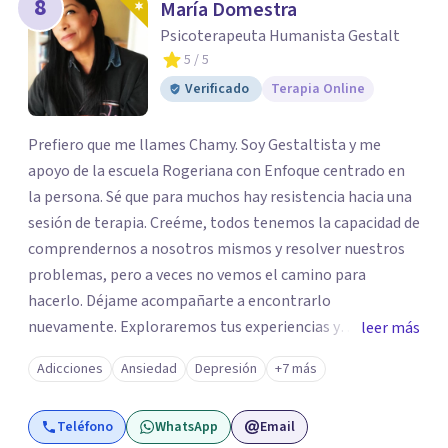
8
María Domestra
Psicoterapeuta Humanista Gestalt
5
/ 5
Verificado
Terapia Online
Prefiero que me llames Chamy. Soy Gestaltista y me
apoyo de la escuela Rogeriana con Enfoque centrado en
la persona. Sé que para muchos hay resistencia hacia una
sesión de terapia. Creéme, todos tenemos la capacidad de
comprendernos a nosotros mismos y resolver nuestros
problemas, pero a veces no vemos el camino para
hacerlo. Déjame acompañarte a encontrarlo
nuevamente. Exploraremos tus experiencias y
leer más
emociones; encontrar en la novedad otra forma de
Adicciones
Ansiedad
Depresión
+7 más
responder a ellas y enfrentarlas hoy es a lo que te invito.
Reinventarse es una opción. La relación que
Teléfono
WhatsApp
Email
construyamos tú y yo basada en la confianza, honestidad