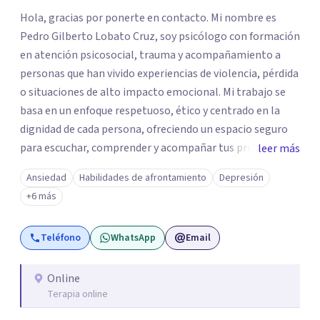
Hola, gracias por ponerte en contacto. Mi nombre es
Pedro Gilberto Lobato Cruz, soy psicólogo con formación
en atención psicosocial, trauma y acompañamiento a
personas que han vivido experiencias de violencia, pérdida
o situaciones de alto impacto emocional. Mi trabajo se
basa en un enfoque respetuoso, ético y centrado en la
dignidad de cada persona, ofreciendo un espacio seguro
para escuchar, comprender y acompañar tus procesos
leer más
emocionales a tu propio ritmo. Creo firmemente en la
Ansiedad
Habilidades de afrontamiento
Depresión
importancia de construir juntos herramientas que
+6 más
fortalezcan el bienestar, la autonomía y el sentido de
vida. Será un gusto acompañarte en este proceso. Quedo
Teléfono
WhatsApp
Email
atento para resolver cualquier duda y acordar una cita. Un
abrazo, Pedro Gilberto Lobato Cruz Psicólogo
Online
Terapia online