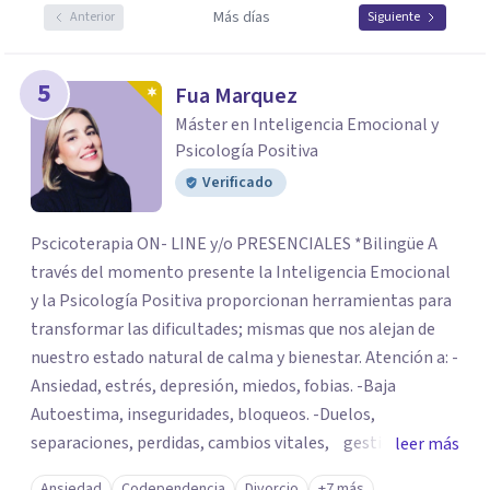
Más días
Anterior
Siguiente
5
Fua Marquez
Máster en Inteligencia Emocional y
Psicología Positiva
Verificado
Pscicoterapia ON- LINE y/o PRESENCIALES *Bilingüe A
través del momento presente la Inteligencia Emocional
y la Psicología Positiva proporcionan herramientas para
transformar las dificultades; mismas que nos alejan de
nuestro estado natural de calma y bienestar. Atención a: -
Ansiedad, estrés, depresión, miedos, fobias. -Baja
Autoestima, inseguridades, bloqueos. -Duelos,
separaciones, perdidas, cambios vitales, gestión de
leer más
emociones, tristeza, ira, soledad. Si deseas resolver una
Ansiedad
Codependencia
Divorcio
+7 más