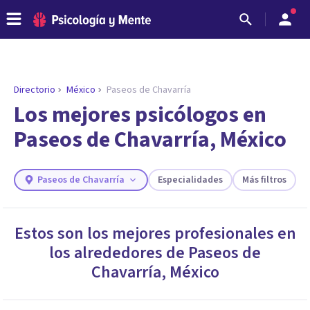
Directorio
México
Paseos de Chavarría
Los mejores psicólogos en
Paseos de Chavarría, México
Paseos de Chavarría
Especialidades
Más filtros
Estos son los mejores profesionales en
los alrededores de
Paseos de
ENCONTRAR MI TERAPEUTA
¿Necesitas ayuda para encontrar el
Chavarría
,
México
psicólogo adecuado?
Responde a unas breves preguntas y te ofreceremos