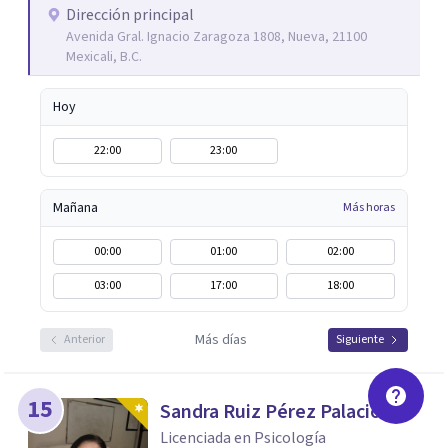
asesoría, conferencias y talleres en empresas y escuelas,
Dirección principal
Avenida Gral. Ignacio Zaragoza 1808, Nueva, 21100
abordando distintos temas de inteligencia emocional y
Mexicali, B.C.
salud mental.
Hoy
22:00
23:00
Mañana
Más horas
00:00
01:00
02:00
03:00
17:00
18:00
Más días
Anterior
Siguiente
15
Sandra Ruiz Pérez Palacios
Licenciada en Psicología