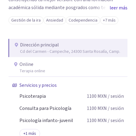
académica sólida mediante posgrados como terapeuta
leer más
breve, familiar e infantil, así como con respaldo
Gestión de la ira
Ansiedad
Codependencia
+7 más
profesional y experiencia clínica de más de 26 años y
personal te acompaño en el proceso con empatía
auténtica y comunicación clara y directa para darte
Dirección principal
seguridad emocional y una dirección firme de tu proceso
Cd del Carmen - Campeche, 24300 Santa Rosalía, Camp.
de cambio.
Online
Terapia online
Servicios y precios
Psicoterapia
1100
MXN
/ sesión
Consulta para Psicología
1100
MXN
/ sesión
Psicología infanto-juvenil
1100
MXN
/ sesión
+
1
más