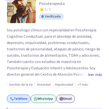
Psicoterapeuta
5
/ 5
Verificado
Soy psicólogo clínico con especialidad en Psicoterapia
Cognitivo Conductual, para el abordaje de ansiedad,
depresión, impulsividad, problemas conductuales,
trastornos de personalidad, ataques de pánico, riesgo de
suicidio, trastornos de alimentación, TDAH y adicciones;
También cuento con estudios de maestría en
Psicoterapia y Evaluación Infantil y Adolescentes. Soy
director general del Centro de Atención Psicológica y
leer más
Aprendizaje Mák Psap, trabajo proceso psicoterapéutico
Gestión de la ira
Ansiedad
Impulsividad
+7 más
con adultos y adolescentes, evaluaciones psicológicas
integrales con niños desde los 2 años y medio hasta
Teléfono
WhatsApp
Email
jóvenes de 17, realizo diagnósticos psicológicos clínicos
con pacientes de los 18 años en adelante; además doy