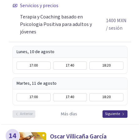
procesos de terapia y coaching individual en línea o de
Servicios y precios
manera presencial en la Ciudad de México.
Terapia y Coaching basado en
Adicionalmente enseño herramientas de psicología
1400
MXN
Psicologia Positiva para adultos y
positiva y bienestar a grupos y equipos.
/ sesión
jóvenes
Lunes, 10 de agosto
17:00
17:40
18:20
Martes, 11 de agosto
17:00
17:40
18:20
Más días
Anterior
Siguiente
14
Oscar Villicaña García