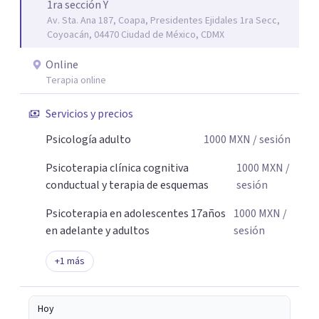
1ra sección Y
estrés, los duelos, fortalecer su autoestima, establecer
Av. Sta. Ana 187, Coapa, Presidentes Ejidales 1ra Secc,
límites saludables, mejorar sus relaciones y afrontar los
Coyoacán, 04470 Ciudad de México, CDMX
desafíos de la vida con mayor seguridad y equilibrio. Será
un privilegio acompañarte en este camino hacia una vida
Online
con mayor bienestar y tranquilidad.
Terapia online
Servicios y precios
Psicología adulto
1000
MXN
/ sesión
Psicoterapia clínica cognitiva
1000
MXN
/
conductual y terapia de esquemas
sesión
Psicoterapia en adolescentes 17años
1000
MXN
/
en adelante y adultos
sesión
+
1
más
Hoy