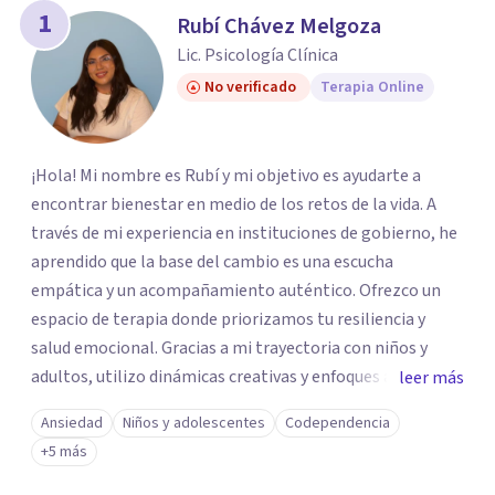
los profesionales que más se ajustan a tus
1
Rubí Chávez Melgoza
necesidades.
Lic. Psicología Clínica
Responder cuestionario
No verificado
Terapia Online
¡Hola! Mi nombre es Rubí y mi objetivo es ayudarte a
encontrar bienestar en medio de los retos de la vida. A
través de mi experiencia en instituciones de gobierno, he
aprendido que la base del cambio es una escucha
empática y un acompañamiento auténtico. ​Ofrezco un
espacio de terapia donde priorizamos tu resiliencia y
salud emocional. Gracias a mi trayectoria con niños y
adultos, utilizo dinámicas creativas y enfoques adaptados
leer más
a tus necesidades específicas. Estoy aquí para escucharte
Ansiedad
Niños y adolescentes
Codependencia
y brindarte las herramientas necesarias para fortalecer
+5 más
tu paz mental.