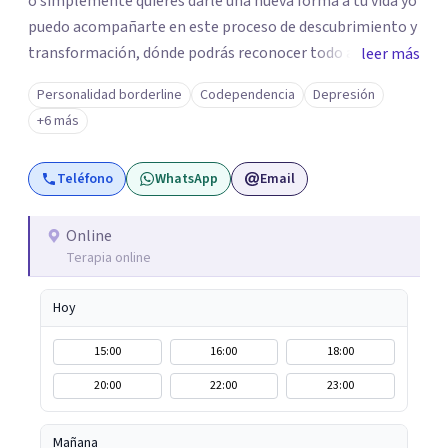
o simplemente quieres darle una nueva forma a tu vida yo
puedo acompañarte en este proceso de descubrimiento y
transformación, dónde podrás reconocer todo aquello
leer más
que te ha aqueja. Así que si buscas un espacio de compañía
Personalidad borderline
Codependencia
Depresión
seguro respetuoso y fraternal yo puedo acompañarte.
+6 más
Teléfono
WhatsApp
Email
Online
Terapia online
Hoy
15:00
16:00
18:00
20:00
22:00
23:00
Mañana