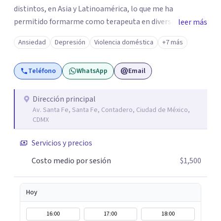
distintos, en Asia y Latinoamérica, lo que me ha
permitido formarme como terapeuta en diversas
leer más
técnicas e idiomas y trabajar con personas de un amplio
Ansiedad
Depresión
Violencia doméstica
+7 más
espectro de culturas, historias y profesiones. Al ser
promotora de Mindfulness como habilitador para una
Teléfono
WhatsApp
Email
vida más satisfactoria, mi proceso de psicoterapia se
apoya en cimientos de Conciencia Plena y Compasión
para explorar tus procesos mentales y emocionales con
Dirección principal
Av. Santa Fe, Santa Fe, Contadero, Ciudad de México,
mayor claridad, perspectiva y amabilidad.
CDMX
Servicios y precios
Costo medio por sesión
$1,500
Hoy
16:00
17:00
18:00