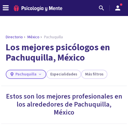
Directorio
México
Pachuquilla
Los mejores psicólogos en
Pachuquilla, México
Pachuquilla
Especialidades
Más filtros
Estos son los mejores profesionales en
los alrededores de
Pachuquilla
,
ENCONTRAR MI TERAPEUTA
¿Necesitas ayuda para encontrar el
México
psicólogo adecuado?
Responde a unas breves preguntas y te ofreceremos