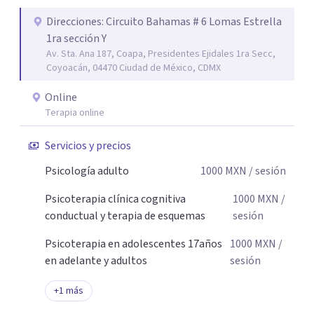
Acompaño a adolescentes (desde los 17 años), adultos y
parejas que desean superar la ansiedad, la depresión, el
Direcciones: Circuito Bahamas # 6 Lomas Estrella
1ra sección Y
estrés, los duelos, fortalecer su autoestima, establecer
Av. Sta. Ana 187, Coapa, Presidentes Ejidales 1ra Secc,
límites saludables, mejorar sus relaciones y afrontar los
Coyoacán, 04470 Ciudad de México, CDMX
desafíos de la vida con mayor seguridad y equilibrio. Será
un privilegio acompañarte en este camino hacia una vida
Online
con mayor bienestar y tranquilidad.
Terapia online
Servicios y precios
Psicología adulto
1000
MXN
/ sesión
Psicoterapia clínica cognitiva
1000
MXN
/
conductual y terapia de esquemas
sesión
Psicoterapia en adolescentes 17años
1000
MXN
/
en adelante y adultos
sesión
+
1
más