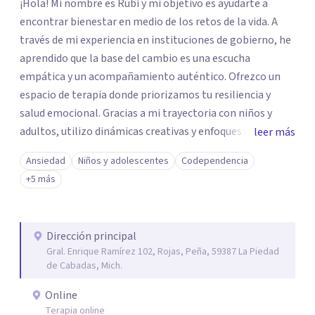
¡Hola! Mi nombre es Rubí y mi objetivo es ayudarte a
encontrar bienestar en medio de los retos de la vida. A
través de mi experiencia en instituciones de gobierno, he
aprendido que la base del cambio es una escucha
empática y un acompañamiento auténtico. ​Ofrezco un
espacio de terapia donde priorizamos tu resiliencia y
salud emocional. Gracias a mi trayectoria con niños y
adultos, utilizo dinámicas creativas y enfoques adaptados
leer más
a tus necesidades específicas. Estoy aquí para escucharte
Ansiedad
Niños y adolescentes
Codependencia
y brindarte las herramientas necesarias para fortalecer
+5 más
tu paz mental.
Dirección principal
Gral. Enrique Ramírez 102, Rojas, Peña, 59387 La Piedad
de Cabadas, Mich.
Online
Terapia online