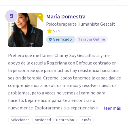
9
María Domestra
Psicoterapeuta Humanista Gestalt
5
/ 5
Verificado
Terapia Online
Prefiero que me llames Chamy. Soy Gestaltista y me
apoyo de la escuela Rogeriana con Enfoque centrado en
la persona. Sé que para muchos hay resistencia hacia una
sesión de terapia. Creéme, todos tenemos la capacidad de
comprendernos a nosotros mismos y resolver nuestros
problemas, pero a veces no vemos el camino para
hacerlo. Déjame acompañarte a encontrarlo
nuevamente. Exploraremos tus experiencias y
leer más
emociones; encontrar en la novedad otra forma de
Adicciones
Ansiedad
Depresión
+7 más
responder a ellas y enfrentarlas hoy es a lo que te invito.