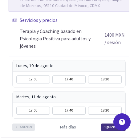
que les permitan conectar con su vida de maneras
de Morelos, 05110 Ciudad de México, CDMX
diferentes y avanzar hacia donde lo necesitan. Hago
procesos de terapia y coaching individual en línea o de
Servicios y precios
manera presencial en la Ciudad de México.
Terapia y Coaching basado en
Adicionalmente enseño herramientas de psicología
1400
MXN
Psicologia Positiva para adultos y
positiva y bienestar a grupos y equipos.
/ sesión
jóvenes
Lunes, 10 de agosto
17:00
17:40
18:20
Martes, 11 de agosto
17:00
17:40
18:20
Más días
Anterior
Siguiente