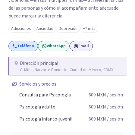
violencias —en sus múltiples formas— atraviesan la vida
de las personas y cómo el acompañamiento adecuado
puede marcar la diferencia.
Adicciones
Ansiedad
Depresión
+7 más
Teléfono
WhatsApp
Email
Dirección principal
C. Mitla, Narvarte Poniente, Ciudad de México, CDMX
Servicios y precios
Consulta para Psicología
600
MXN
/ sesión
Psicología adulto
600
MXN
/ sesión
Psicología infanto-juvenil
600
MXN
/ sesión