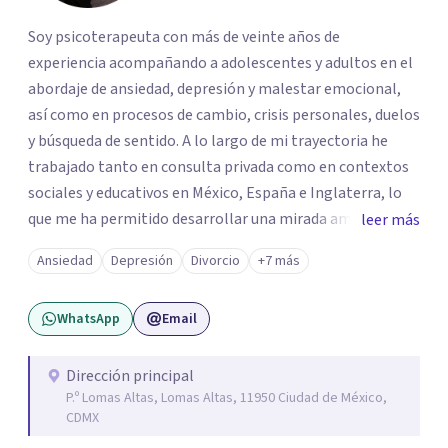
Soy psicoterapeuta con más de veinte años de
experiencia acompañando a adolescentes y adultos en el
abordaje de ansiedad, depresión y malestar emocional,
así como en procesos de cambio, crisis personales, duelos
y búsqueda de sentido. A lo largo de mi trayectoria he
trabajado tanto en consulta privada como en contextos
sociales y educativos en México, España e Inglaterra, lo
que me ha permitido desarrollar una mirada amplia,
leer más
sensible y profundamente humana del sufrimiento
Ansiedad
Depresión
Divorcio
+7 más
psicológico. Trabajo desde un enfoque integral que
combina la Psicología Existencial, la Logoterapia, el
WhatsApp
Email
Análisis Conductual y la Terapia Dialéctico Conductual.
Este enfoque me permite acompañar de manera efectiva
a personas que atraviesan ansiedad persistente, estados
Dirección principal
P.º Lomas Altas, Lomas Altas, 11950 Ciudad de México,
depresivos, agotamiento emocional, pensamientos
CDMX
negativos recurrentes o dificultades para regular sus