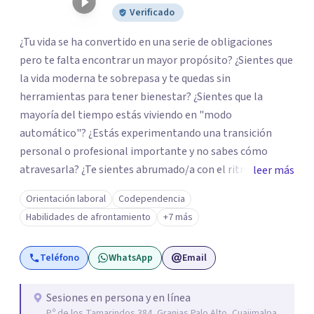
Verificado
¿Tu vida se ha convertido en una serie de obligaciones
pero te falta encontrar un mayor propósito? ¿Sientes que
la vida moderna te sobrepasa y te quedas sin
herramientas para tener bienestar? ¿Sientes que la
mayoría del tiempo estás viviendo en "modo
automático"? ¿Estás experimentando una transición
personal o profesional importante y no sabes cómo
atravesarla? ¿Te sientes abrumado/a con el ritmo de tu
leer más
día a día y te preguntas si hay una mejor manera de vivir?
Orientación laboral
Codependencia
¿Aunque no estás deprimido/a sientes que te gustaría
Habilidades de afrontamiento
+7 más
potenciar tu capacidad de bienestar? Hola, Soy
Mariangela Rodriguez Badel. Uno de mis propósitos de
Teléfono
WhatsApp
Email
vida es impactar positivamente la vida de jóvenes y
adultos. Lo hago entendiendo el “mundo” que es cada
uno/a y acompañándolo/as a encontrar herramientas
Sesiones en persona y en línea
P.º de los Tamarindos 384, Granjas Palo Alto, Cuajimalpa