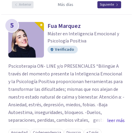
Más días
Anterior
Siguiente
5
Fua Marquez
Máster en Inteligencia Emocional y
Psicología Positiva
Verificado
Pscicoterapia ON- LINE y/o PRESENCIALES *Bilingüe A
través del momento presente la Inteligencia Emocional
y la Psicología Positiva proporcionan herramientas para
transformar las dificultades; mismas que nos alejan de
nuestro estado natural de calma y bienestar. Atención a: -
Ansiedad, estrés, depresión, miedos, fobias. -Baja
Autoestima, inseguridades, bloqueos. -Duelos,
separaciones, perdidas, cambios vitales, gestión de
leer más
emociones, tristeza, ira, soledad. Si deseas resolver una
Ansiedad
Codependencia
Divorcio
+7 más