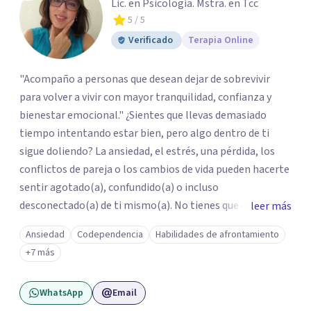
Lic. en Psicología. Mstra. en Tcc
5
/ 5
Verificado
Terapia Online
"Acompaño a personas que desean dejar de sobrevivir
para volver a vivir con mayor tranquilidad, confianza y
bienestar emocional." ¿Sientes que llevas demasiado
tiempo intentando estar bien, pero algo dentro de ti
sigue doliendo? La ansiedad, el estrés, una pérdida, los
conflictos de pareja o los cambios de vida pueden hacerte
sentir agotado(a), confundido(a) o incluso
desconectado(a) de ti mismo(a). No tienes que enfrentar
leer más
este proceso en soledad. Te ofrezco un espacio seguro,
Ansiedad
Codependencia
Habilidades de afrontamiento
libre de juicios y basado en la empatía, el respeto y la
+7 más
confidencialidad, donde juntos comprenderemos qué está
ocurriendo y trabajaremos con herramientas respaldadas
WhatsApp
Email
por la evidencia para ayudarte a recuperar tu bienestar.