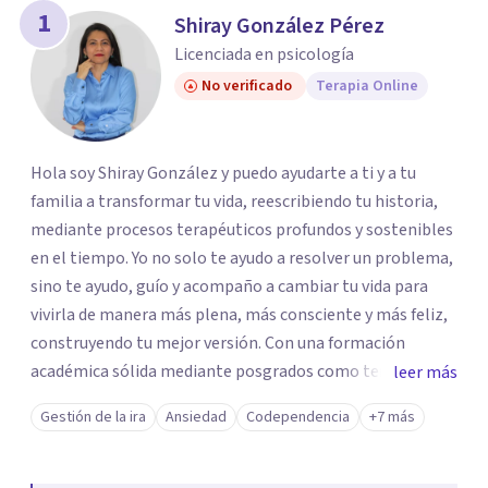
los profesionales que más se ajustan a tus
1
Shiray González Pérez
necesidades.
Licenciada en psicología
Responder cuestionario
No verificado
Terapia Online
Hola soy Shiray González y puedo ayudarte a ti y a tu
familia a transformar tu vida, reescribiendo tu historia,
mediante procesos terapéuticos profundos y sostenibles
en el tiempo. Yo no solo te ayudo a resolver un problema,
sino te ayudo, guío y acompaño a cambiar tu vida para
vivirla de manera más plena, más consciente y más feliz,
construyendo tu mejor versión. Con una formación
académica sólida mediante posgrados como terapeuta
leer más
breve, familiar e infantil, así como con respaldo
Gestión de la ira
Ansiedad
Codependencia
+7 más
profesional y experiencia clínica de más de 26 años y
personal te acompaño en el proceso con empatía
auténtica y comunicación clara y directa para darte