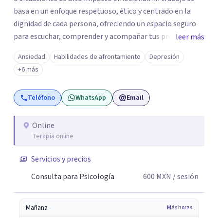
basa en un enfoque respetuoso, ético y centrado en la
dignidad de cada persona, ofreciendo un espacio seguro
para escuchar, comprender y acompañar tus procesos
leer más
emocionales a tu propio ritmo. Creo firmemente en la
Ansiedad
Habilidades de afrontamiento
Depresión
importancia de construir juntos herramientas que
+6 más
fortalezcan el bienestar, la autonomía y el sentido de
vida. Será un gusto acompañarte en este proceso. Quedo
Teléfono
WhatsApp
Email
atento para resolver cualquier duda y acordar una cita. Un
abrazo, Pedro Gilberto Lobato Cruz Psicólogo
Online
Terapia online
Servicios y precios
Consulta para Psicología
600
MXN
/ sesión
Mañana
Más horas