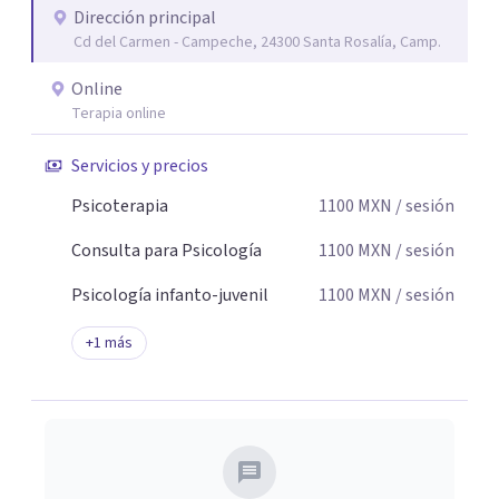
Dirección principal
seguridad emocional y una dirección firme de tu proceso
Cd del Carmen - Campeche, 24300 Santa Rosalía, Camp.
de cambio.
Online
Terapia online
Servicios y precios
Psicoterapia
1100
MXN
/ sesión
Consulta para Psicología
1100
MXN
/ sesión
Psicología infanto-juvenil
1100
MXN
/ sesión
+
1
más