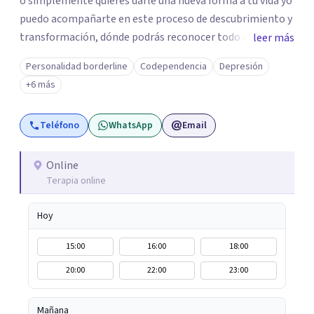
o simplemente quieres darle una nueva forma a tu vida yo
puedo acompañarte en este proceso de descubrimiento y
transformación, dónde podrás reconocer todo aquello
leer más
que te ha aqueja. Así que si buscas un espacio de compañía
Personalidad borderline
Codependencia
Depresión
seguro respetuoso y fraternal yo puedo acompañarte.
+6 más
Teléfono
WhatsApp
Email
Online
Terapia online
Hoy
15:00
16:00
18:00
20:00
22:00
23:00
Mañana