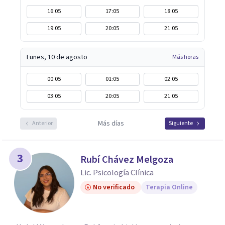
16:05
17:05
18:05
19:05
20:05
21:05
Lunes, 10 de agosto
Más horas
00:05
01:05
02:05
03:05
20:05
21:05
Más días
Anterior
Siguiente
3
Rubí Chávez Melgoza
Lic. Psicología Clínica
No verificado
Terapia Online