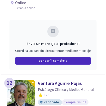
emociones, integrando herramientas basadas en
Online
evidencia con una comprensión profunda de la historia y
Terapia online
el contexto de cada persona.
Envía un mensaje al profesional
Coordina una sesión directamente mediante mensaje
Ver perfil completo
12
Ventura Aguirre Rojas
Psicólogo Clínico y Médico General
5
/ 5
Verificado
Terapia Online