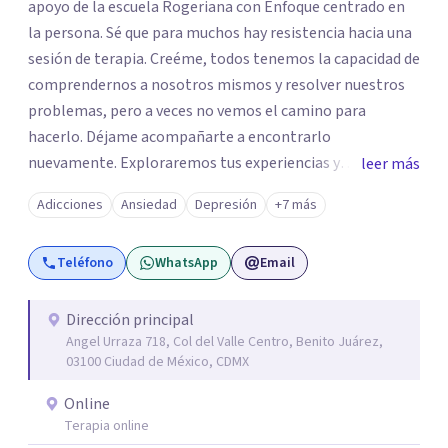
apoyo de la escuela Rogeriana con Enfoque centrado en
la persona. Sé que para muchos hay resistencia hacia una
sesión de terapia. Creéme, todos tenemos la capacidad de
comprendernos a nosotros mismos y resolver nuestros
problemas, pero a veces no vemos el camino para
hacerlo. Déjame acompañarte a encontrarlo
nuevamente. Exploraremos tus experiencias y
leer más
emociones; encontrar en la novedad otra forma de
Adicciones
Ansiedad
Depresión
+7 más
responder a ellas y enfrentarlas hoy es a lo que te invito.
Reinventarse es una opción. La relación que
Teléfono
WhatsApp
Email
construyamos tú y yo basada en la confianza, honestidad
y diálogo es lo que nos permitirá avanzar y sanar.
Aceptación y cambio a través de la empatía con nosotros
Dirección principal
Angel Urraza 718, Col del Valle Centro, Benito Juárez,
y el mundo. Un ambiente que no juzga, un lugar seguro
03100 Ciudad de México, CDMX
para hablar de aquello que nos resistimos a aceptar. Sé
del profundo vacío que deja la muerte de un ser querido o
Online
la pérdida de una mascota; lo devastador que es separarte
Terapia online