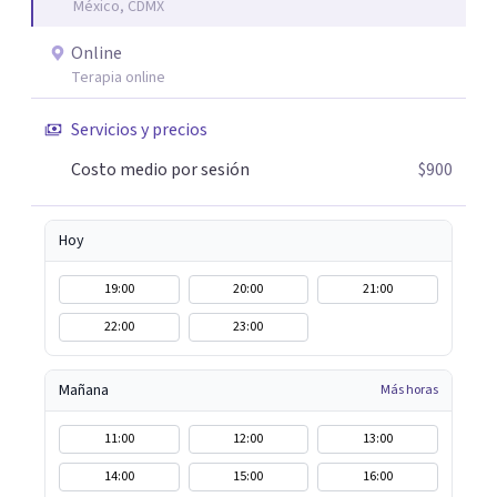
México, CDMX
gustaría que fueran diferentes? Pedir ayuda es el primer
paso para encontrar soluciones.
Online
Terapia online
Servicios y precios
Costo medio por sesión
$900
Hoy
19:00
20:00
21:00
22:00
23:00
Mañana
Más horas
11:00
12:00
13:00
14:00
15:00
16:00