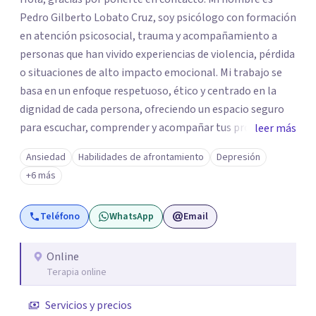
Pedro Gilberto Lobato Cruz, soy psicólogo con formación
en atención psicosocial, trauma y acompañamiento a
personas que han vivido experiencias de violencia, pérdida
o situaciones de alto impacto emocional. Mi trabajo se
basa en un enfoque respetuoso, ético y centrado en la
dignidad de cada persona, ofreciendo un espacio seguro
para escuchar, comprender y acompañar tus procesos
leer más
emocionales a tu propio ritmo. Creo firmemente en la
Ansiedad
Habilidades de afrontamiento
Depresión
importancia de construir juntos herramientas que
+6 más
fortalezcan el bienestar, la autonomía y el sentido de
vida. Será un gusto acompañarte en este proceso. Quedo
Teléfono
WhatsApp
Email
atento para resolver cualquier duda y acordar una cita. Un
abrazo, Pedro Gilberto Lobato Cruz Psicólogo
Online
Terapia online
Servicios y precios