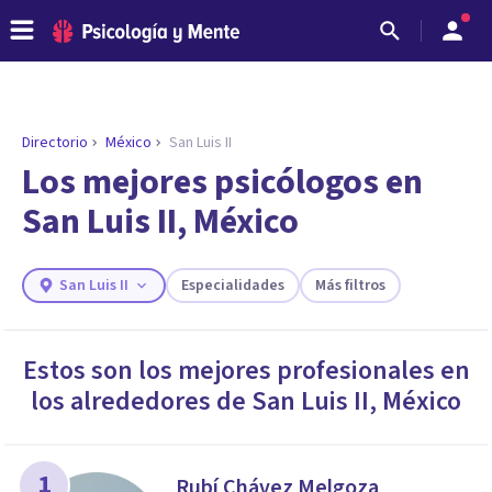
Directorio
México
San Luis II
ENCONTRAR MI TERAPEUTA
¿Necesitas ayuda para encontrar el
Los mejores psicólogos en
psicólogo adecuado?
San Luis II, México
Responde a unas breves preguntas y te ofreceremos
los profesionales que más se ajustan a tus
necesidades.
San Luis II
Especialidades
Más filtros
Responder cuestionario
Estos son los mejores profesionales en
los alrededores de
San Luis II
,
México
1
Rubí Chávez Melgoza