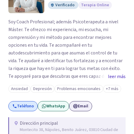
Verificado
Terapia Online
Soy Coach Profesional; además Psicoterapeuta a nivel
Máster. Te ofrezco mi experiencia, mi escucha, mi
comprensión y mi método para encontrar mejores
opciones en tu vida. Te acompañaré en tu
autodescubrimiento para que asumas el control de tu
vida. Te ayudaré a identificar tus fortalezas y a encontrar
la riqueza que hay en ti para lograr tus metas con éxito.
Te apoyaré para que descubras que eres capaz de
leer más
convertir los problemas en oportunidades Tú tienes
Ansiedad
Depresión
Problemas emocionales
+7 más
derecho a vivir con bienestar, sin culpas, sin
remordimientos y en plenitud. Con amor propio todo es
Teléfono
WhatsApp
Email
posible. En el viaje de tu vida. ¿Te das cuenta que tienes
fortalezas que te han llevado a alcanzar metas y
objetivos pero también hay momentos en los que has
Dirección principal
Montecito 38, Nápoles, Benito Juárez, 03810 Ciudad de
experimentado situaciones que no te favorecen y te