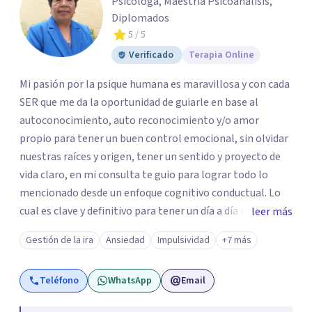
Psicóloga, Maestría Psicoanálisis,
Diplomados
5
/ 5
Verificado
Terapia Online
Mi pasión por la psique humana es maravillosa y con cada
SER que me da la oportunidad de guiarle en base al
autoconocimiento, auto reconocimiento y/o amor
propio para tener un buen control emocional, sin olvidar
nuestras raíces y origen, tener un sentido y proyecto de
vida claro, en mi consulta te guio para lograr todo lo
mencionado desde un enfoque cognitivo conductual. Lo
cual es clave y definitivo para tener un día a día mucho
leer más
mas llevadero y productivo. Aún cuando también en base
Gestión de la ira
Ansiedad
Impulsividad
+7 más
a la problemática sugiero trabajar desde un enfoque
psicoanalítico.
Teléfono
WhatsApp
Email