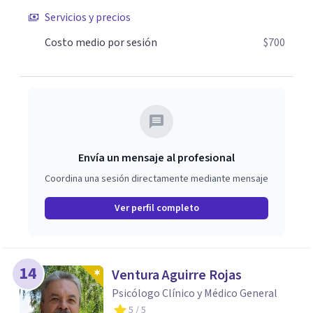
de quien amas o la frustración al perder un proyecto de
Servicios y precios
vida; pero también sé, que puedes manejar lo que sientes,
transformarlo y reinventarte. La ansiedad puede
Costo medio por sesión
$700
domarse, tú tienes la capacidad de decidir cómo vivir una
experiencia ¿Cómo es ser tú?
Envía un mensaje al profesional
Coordina una sesión directamente mediante mensaje
Ver perfil completo
14
Ventura Aguirre Rojas
Psicólogo Clínico y Médico General
5
/ 5