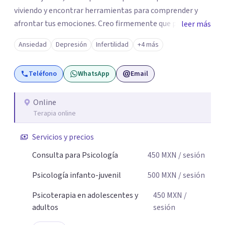
viviendo y encontrar herramientas para comprender y
afrontar tus emociones. Creo firmemente que pedir ayuda
leer más
psicológica no significa tener todas las respuestas, sino
Ansiedad
Depresión
Infertilidad
+4 más
permitirse contar con un espacio para detenerse,
comprender lo que sucede y comenzar a construir nuevas
Teléfono
WhatsApp
Email
formas de afrontar aquello que nos está generando
malestar. Será un gusto acompañarte en este proceso.
Online
Terapia online
Servicios y precios
Consulta para Psicología
450
MXN
/ sesión
Psicología infanto-juvenil
500
MXN
/ sesión
Psicoterapia en adolescentes y
450
MXN
/
adultos
sesión