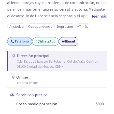
atiendo parejas cuyos problemas de comunicación, no les
permiten mantener una relación satisfactoria. Mediante
el desarrollo de tu conciencia corporal y el aprendizaje de
leer más
diversas técnicas, puedo ayudarte a trascender estados
Ansiedad
Codependencia
Depresión
+7 más
mentales y afectivos que restan calidad a tu vida. Cuento
con una formación en psicoterapia guestalt, que
Teléfono
WhatsApp
Email
complementé con diversos diplomados en terapia
cognitivo conductual. Cuando comprendes como
funcionan tus hábitos mentales, aprendes cómo salirte
Dirección principal
Cda. Dr. José Ignacio Bartolache, Col del Valle Centro,
de estados que restan calidad a tu vida mental, emocional
03100 Ciudad de México, CDMX
y a tus relaciones. Juntos, podemos planear una
estrategia que te permita superar patrones
Online
insatisfactorios y construir hábitos que te ayuden a
Terapia online
cultivar bienestar emocional.
Servicios y precios
Costo medio por sesión
$800