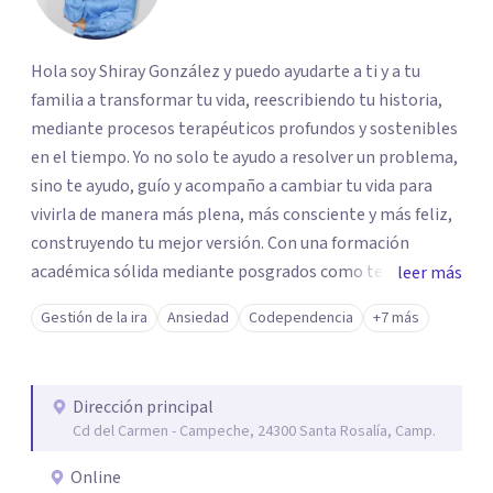
Hola soy Shiray González y puedo ayudarte a ti y a tu
familia a transformar tu vida, reescribiendo tu historia,
mediante procesos terapéuticos profundos y sostenibles
en el tiempo. Yo no solo te ayudo a resolver un problema,
sino te ayudo, guío y acompaño a cambiar tu vida para
vivirla de manera más plena, más consciente y más feliz,
construyendo tu mejor versión. Con una formación
académica sólida mediante posgrados como terapeuta
leer más
breve, familiar e infantil, así como con respaldo
Gestión de la ira
Ansiedad
Codependencia
+7 más
profesional y experiencia clínica de más de 26 años y
personal te acompaño en el proceso con empatía
auténtica y comunicación clara y directa para darte
Dirección principal
seguridad emocional y una dirección firme de tu proceso
Cd del Carmen - Campeche, 24300 Santa Rosalía, Camp.
de cambio.
Online