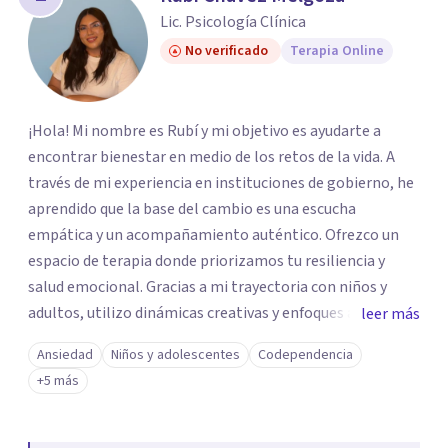
Lic. Psicología Clínica
No verificado
Terapia Online
¡Hola! Mi nombre es Rubí y mi objetivo es ayudarte a
encontrar bienestar en medio de los retos de la vida. A
través de mi experiencia en instituciones de gobierno, he
aprendido que la base del cambio es una escucha
empática y un acompañamiento auténtico. ​Ofrezco un
espacio de terapia donde priorizamos tu resiliencia y
salud emocional. Gracias a mi trayectoria con niños y
adultos, utilizo dinámicas creativas y enfoques adaptados
leer más
a tus necesidades específicas. Estoy aquí para escucharte
Ansiedad
Niños y adolescentes
Codependencia
y brindarte las herramientas necesarias para fortalecer
+5 más
tu paz mental.