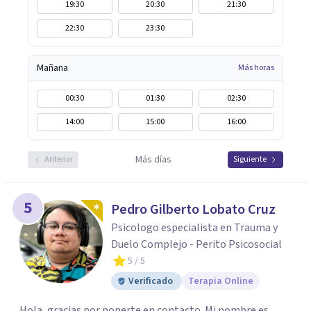
19:30
20:30
21:30
22:30
23:30
Mañana
Más horas
00:30
01:30
02:30
14:00
15:00
16:00
Más días
Anterior
Siguiente
5
Pedro Gilberto Lobato Cruz
Psicologo especialista en Trauma y
Duelo Complejo - Perito Psicosocial
5
/ 5
Verificado
Terapia Online
Hola, gracias por ponerte en contacto. Mi nombre es