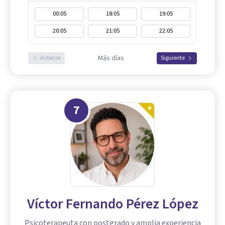
00:05
18:05
19:05
20:05
21:05
22:05
Más días
Anterior
Siguiente
7
Víctor Fernando Pérez López
Psicoterapeuta con postgrado y amplia experiencia