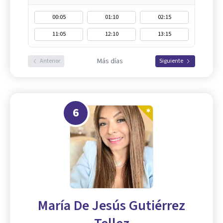
00:05
01:10
02:15
11:05
12:10
13:15
Más días
Anterior
Siguiente
6
María De Jesús Gutiérrez