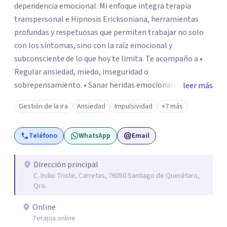
dependencia emocional. Mi enfoque integra terapia
transpersonal e Hipnosis Ericksoniana, herramientas
profundas y respetuosas que permiten trabajar no solo
con los síntomas, sino con la raíz emocional y
subconsciente de lo que hoy te limita. Te acompaño a •
Regular ansiedad, miedo, inseguridad o
sobrepensamiento. • Sanar heridas emocionales y
leer más
fortalecer tu autoestima. . Comprender por qué repites
Gestión de la ira
Ansiedad
Impulsividad
+7 más
ciertos patrones o emociones. Puedes superar lo que te
preocupa y lograr tus objetivos más pronto de lo que
Teléfono
WhatsApp
Email
imaginas. Contáctame por Wahtsapp. Puedo ayudarte.
Dirección principal
C. Indio Triste, Carretas, 76050 Santiago de Querétaro,
Qro.
Online
Terapia online