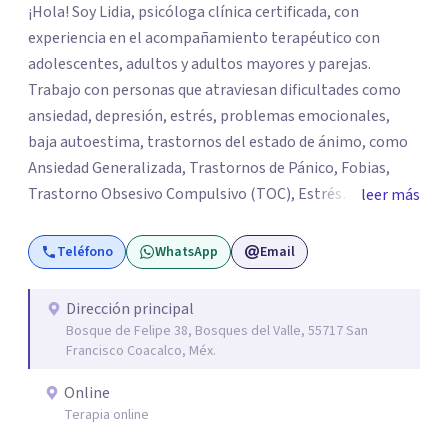
¡Hola! Soy Lidia, psicóloga clínica certificada, con
experiencia en el acompañamiento terapéutico con
adolescentes, adultos y adultos mayores y parejas.
Trabajo con personas que atraviesan dificultades como
ansiedad, depresión, estrés, problemas emocionales,
baja autoestima, trastornos del estado de ánimo, como
Ansiedad Generalizada, Trastornos de Pánico, Fobias,
Trastorno Obsesivo Compulsivo (TOC), Estrés
leer más
Postraumático, Trastorno de Déficit Atención con
Hiperactividad o sin hiperactividad (TDAH) en
Teléfono
WhatsApp
Email
adolescentes y adultos, situaciones de duelo o pérdidas
significativas. Mi objetivo es brindar un espacio seguro,
Dirección principal
empático y de confianza, donde cada persona pueda
Bosque de Felipe 38, Bosques del Valle, 55717 San
expresar lo que está viviendo y encontrar herramientas
Francisco Coacalco, Méx.
para comprenderse mejor y afrontar sus desafíos.
Online
Acompaño procesos de desarrollo personal,
Terapia online
fortalecimiento de habilidades emocionales y