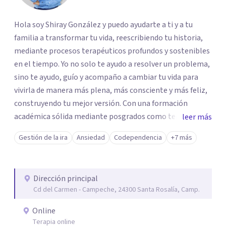
Hola soy Shiray González y puedo ayudarte a ti y a tu
familia a transformar tu vida, reescribiendo tu historia,
mediante procesos terapéuticos profundos y sostenibles
en el tiempo. Yo no solo te ayudo a resolver un problema,
sino te ayudo, guío y acompaño a cambiar tu vida para
vivirla de manera más plena, más consciente y más feliz,
construyendo tu mejor versión. Con una formación
académica sólida mediante posgrados como terapeuta
leer más
breve, familiar e infantil, así como con respaldo
Gestión de la ira
Ansiedad
Codependencia
+7 más
profesional y experiencia clínica de más de 26 años y
personal te acompaño en el proceso con empatía
auténtica y comunicación clara y directa para darte
Dirección principal
seguridad emocional y una dirección firme de tu proceso
Cd del Carmen - Campeche, 24300 Santa Rosalía, Camp.
de cambio.
Online
Terapia online