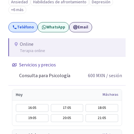
Ansiedad
Habilidades de afrontamiento
Depresión
importancia de construir juntos herramientas que
+6 más
fortalezcan el bienestar, la autonomía y el sentido de
vida. Será un gusto acompañarte en este proceso. Quedo
Teléfono
WhatsApp
Email
atento para resolver cualquier duda y acordar una cita. Un
abrazo, Pedro Gilberto Lobato Cruz Psicólogo
Online
Terapia online
Servicios y precios
Consulta para Psicología
600
MXN
/ sesión
Hoy
Más horas
16:05
17:05
18:05
19:05
20:05
21:05