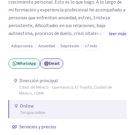
crecimiento personal. Esto es lo que hago. A lo largo de
mi formación y experiencia profesional he acompañado a
personas que enfrentan ansiedad, estrés, tristeza
persistente, dificultades en sus relaciones, baja
autoestima, procesos de duelo, crisis vitales y desafíos
leer más
relacionados con la adaptación a nuevas etapas de la vida.
Adopciones
Ansiedad
Depresión
+7 más
Mi enfoque se basa en la escucha empática, el respeto por
la historia de cada persona y el trabajo conjunto para
WhatsApp
Email
desarrollar herramientas que favorezcan el bienestar
emocional y una mejor calidad de vida. Creo firmemente
que buscar ayuda psicológica es un acto de valentía y
Dirección principal
Cdad. de México - Cuernavaca, El Triunfo, Ciudad de
autocuidado. Mi objetivo es acompañarte para que puedas
México, CDMX
comprender mejor lo que estás viviendo, fortalecer tus
recursos personales y construir una vida más plena y
Online
congruente con tus necesidades y valores.
Terapia online
Servicios y precios