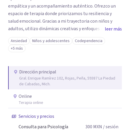
empática y un acompañamiento auténtico. ​Ofrezco un
espacio de terapia donde priorizamos tu resiliencia y
salud emocional. Gracias a mi trayectoria con niños y
adultos, utilizo dinámicas creativas y enfoques adaptados
leer más
a tus necesidades específicas. Estoy aquí para escucharte
Ansiedad
Niños y adolescentes
Codependencia
y brindarte las herramientas necesarias para fortalecer
+5 más
tu paz mental.
Dirección principal
Gral. Enrique Ramírez 102, Rojas, Peña, 59387 La Piedad
de Cabadas, Mich.
Online
Terapia online
Servicios y precios
Consulta para Psicología
300
MXN
/ sesión