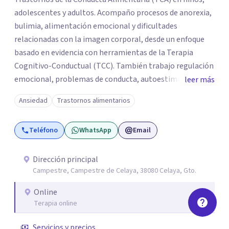
adolescentes y adultos. Acompaño procesos de anorexia,
bulimia, alimentación emocional y dificultades
relacionadas con la imagen corporal, desde un enfoque
basado en evidencia con herramientas de la Terapia
Cognitivo-Conductual (TCC). También trabajo regulación
emocional, problemas de conducta, autoestima y
leer más
desarrollo de habilidades sociales y emocionales en
Ansiedad
Trastornos alimentarios
población infantil y juvenil. Me mantengo en constante
formación y actualización para brindar el
Teléfono
WhatsApp
Email
acompañamiento más efectivo a cada persona. Ofrezco
un espacio de apoyo, educación sobre salud mental y
alimentación consciente, adaptado a las necesidades de
Dirección principal
Campestre, Campestre de Celaya, 38080 Celaya, Gto.
cada paciente y su familia. Atiendo de forma online.
Puedes reservar tu primera sesión directamente desde mi
Online
perfil.
Terapia online
Servicios y precios