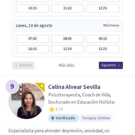
10:15
11:20
12:25
Lunes, 10 de agosto
Más horas
07:00
08:05
09:10
10:15
11:20
12:25
Más días
Anterior
Siguiente
9
Celina Alvear Sevilla
Psicoterapeuta, Coach de Vida,
Doctorado en Educación Holista
5
/ 5
Verificado
Terapia Online
Especialista para atender depresión, ansiedad, co