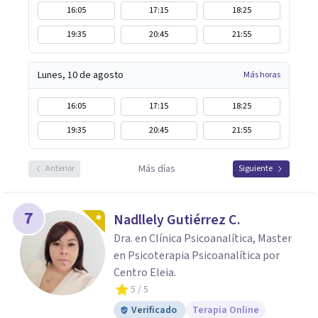
16:05
17:15
18:25
19:35
20:45
21:55
Lunes, 10 de agosto
Más horas
16:05
17:15
18:25
19:35
20:45
21:55
Más días
Anterior
Siguiente
7
Nadllely Gutiérrez C.
Dra. en Clínica Psicoanalítica, Master
en Psicoterapia Psicoanalítica por
Centro Eleia.
5
/ 5
Verificado
Terapia Online