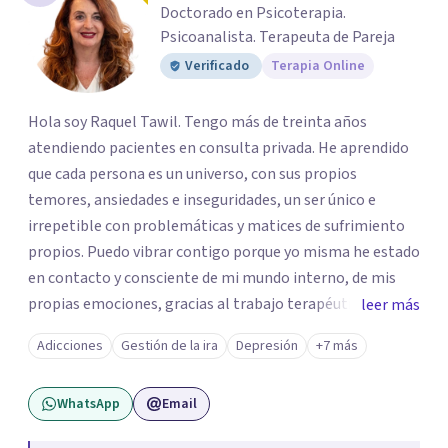
Doctorado en Psicoterapia.
Psicoanalista. Terapeuta de Pareja
Verificado
Terapia Online
Hola soy Raquel Tawil. Tengo más de treinta años
atendiendo pacientes en consulta privada. He aprendido
que cada persona es un universo, con sus propios
temores, ansiedades e inseguridades, un ser único e
irrepetible con problemáticas y matices de sufrimiento
propios. Puedo vibrar contigo porque yo misma he estado
en contacto y consciente de mi mundo interno, de mis
propias emociones, gracias al trabajo terapéutico que he
leer más
llevado como parte de mi formación como
Adicciones
Gestión de la ira
Depresión
+7 más
psicoterapeuta, lo que me permitirá comprenderte
mejor. Nadie puede entender al otro si no se ha puesto en
WhatsApp
Email
contacto consigo mismo. Me gustaría acompañarte en
un camino de crecimiento y de conocimiento. Si por algún