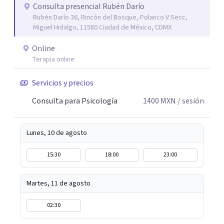
motivo la vida te esta poniendo retos difíciles estoy aquí
Consulta presencial Rubén Darío
Rubén Darío 36, Rincón del Bosque, Polanco V Secc,
para acompañarte y buscar las mejores soluciones. Si
Miguel Hidalgo, 11580 Ciudad de México, CDMX
estas sufriendo puedo ayudarte a aminorarlo y resolverlo
a través del trabajo conjunto de recordar, reacomodar,
Online
resignificar y elaborar, para que puedas sentirte mejor,
Terapia online
ser mas productivo y en general tener una vida más feliz.
Servicios y precios
Mi lema es: PUEDES ESTAR MEJOR.
Consulta para Psicología
1400
MXN
/ sesión
Lunes, 10 de agosto
15:30
18:00
23:00
Martes, 11 de agosto
02:30