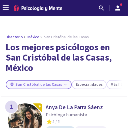
Directorio
México
San Cristóbal de las Casas
ENCONTRAR MI TERAPEUTA
¿Necesitas ayuda para encontrar el
Los mejores psicólogos en
psicólogo adecuado?
San Cristóbal de las Casas,
Responde a unas breves preguntas y te ofreceremos
México
los profesionales que más se ajustan a tus
necesidades.
Responder cuestionario
San Cristóbal de las Casas
Especialidades
Más filtro
1
Anya De La Parra Sáenz
Psicóloga humanista
5
/ 5