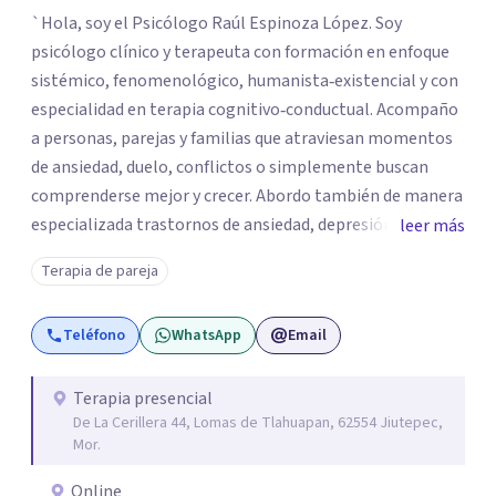
`Hola, soy el Psicólogo Raúl Espinoza López. Soy
psicólogo clínico y terapeuta con formación en enfoque
sistémico, fenomenológico, humanista‑existencial y con
especialidad en terapia cognitivo‑conductual. Acompaño
a personas, parejas y familias que atraviesan momentos
de ansiedad, duelo, conflictos o simplemente buscan
comprenderse mejor y crecer. Abordo también de manera
especializada trastornos de ansiedad, depresión,
leer más
trastornos de atención e hiperactividad, trastornos del
Terapia de pareja
estado de ánimo, problemas emocionales y
conductuales, así como dificultades en el manejo del
Teléfono
WhatsApp
Email
estrés y las emociones. Mi espacio es seguro, respetuoso
y sin juicios: aquí tú eres el protagonista de tu proceso, y
mi labor es escucharte con atención, acompañarte a dar
Terapia presencial
De La Cerillera 44, Lomas de Tlahuapan, 62554 Jiutepec,
sentido a lo que vives y construir juntos caminos hacia tu
Mor.
bienestar. Gracias por confiar en este camino.`
Online