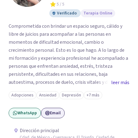
5
/ 5
Verificado
Terapia Online
Comprometida con brindar un espacio seguro, cálido y
libre de juicios para acompañar a las personas en
momentos de dificultad emocional, cambio o
crecimiento personal. Esto es lo que hago. A lo largo de
mi formación y experiencia profesional he acompañado a
personas que enfrentan ansiedad, estrés, tristeza
persistente, dificultades en sus relaciones, baja
autoestima, procesos de duelo, crisis vitales y desafíos
leer más
relacionados con la adaptación a nuevas etapas de la vida.
Adopciones
Ansiedad
Depresión
+7 más
Mi enfoque se basa en la escucha empática, el respeto por
la historia de cada persona y el trabajo conjunto para
WhatsApp
Email
desarrollar herramientas que favorezcan el bienestar
emocional y una mejor calidad de vida. Creo firmemente
que buscar ayuda psicológica es un acto de valentía y
Dirección principal
Cdad. de México - Cuernavaca, El Triunfo, Ciudad de