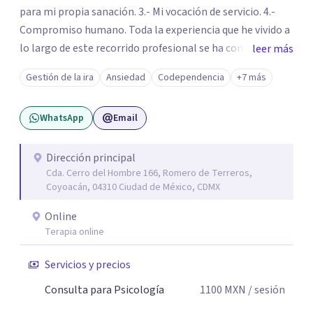
para mi propia sanación. 3.- Mi vocación de servicio. 4.-
Compromiso humano. Toda la experiencia que he vivido a
lo largo de este recorrido profesional se ha convertido en
leer más
una forma de vida congruente y satisfactoria en mi, por la
Gestión de la ira
Ansiedad
Codependencia
+7 más
certeza de quien soy y de mis objetivos, que me han dado
el mando de mi existencia y este es mi objetivo para mis
WhatsApp
Email
pacientes en un ambiente de compresión y
descubrimientos de si mismos.
Dirección principal
Cda. Cerro del Hombre 166, Romero de Terreros,
Coyoacán, 04310 Ciudad de México, CDMX
Online
Terapia online
Servicios y precios
Consulta para Psicología
1100
MXN
/ sesión