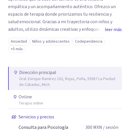
empática y un acompañamiento auténtico. ​Ofrezco un
espacio de terapia donde priorizamos tu resiliencia y
salud emocional. Gracias a mi trayectoria con niños y
adultos, utilizo dinámicas creativas y enfoques adaptados
leer más
a tus necesidades específicas. Estoy aquí para escucharte
Ansiedad
Niños y adolescentes
Codependencia
y brindarte las herramientas necesarias para fortalecer
+5 más
tu paz mental.
Dirección principal
Gral. Enrique Ramírez 102, Rojas, Peña, 59387 La Piedad
de Cabadas, Mich.
Online
Terapia online
Servicios y precios
Consulta para Psicología
300
MXN
/ sesión