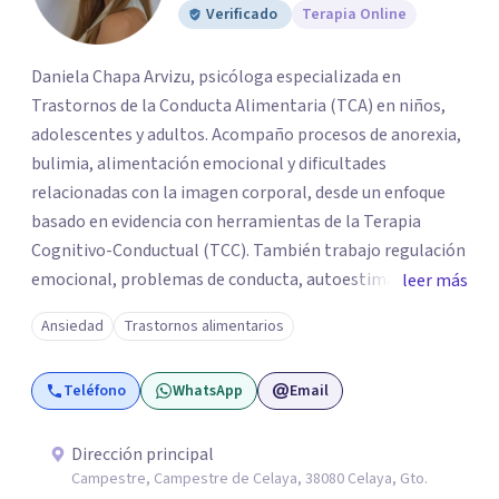
Verificado
Terapia Online
Daniela Chapa Arvizu, psicóloga especializada en
Trastornos de la Conducta Alimentaria (TCA) en niños,
adolescentes y adultos. Acompaño procesos de anorexia,
bulimia, alimentación emocional y dificultades
relacionadas con la imagen corporal, desde un enfoque
basado en evidencia con herramientas de la Terapia
Cognitivo-Conductual (TCC). También trabajo regulación
emocional, problemas de conducta, autoestima y
leer más
desarrollo de habilidades sociales y emocionales en
Ansiedad
Trastornos alimentarios
población infantil y juvenil. Me mantengo en constante
formación y actualización para brindar el
Teléfono
WhatsApp
Email
acompañamiento más efectivo a cada persona. Ofrezco
un espacio de apoyo, educación sobre salud mental y
alimentación consciente, adaptado a las necesidades de
Dirección principal
Campestre, Campestre de Celaya, 38080 Celaya, Gto.
cada paciente y su familia. Atiendo de forma online.