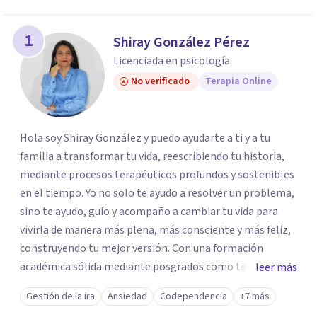
1
Shiray González Pérez
Licenciada en psicología
No verificado
Terapia Online
Hola soy Shiray González y puedo ayudarte a ti y a tu
familia a transformar tu vida, reescribiendo tu historia,
mediante procesos terapéuticos profundos y sostenibles
en el tiempo. Yo no solo te ayudo a resolver un problema,
sino te ayudo, guío y acompaño a cambiar tu vida para
vivirla de manera más plena, más consciente y más feliz,
construyendo tu mejor versión. Con una formación
académica sólida mediante posgrados como terapeuta
leer más
breve, familiar e infantil, así como con respaldo
Gestión de la ira
Ansiedad
Codependencia
+7 más
profesional y experiencia clínica de más de 26 años y