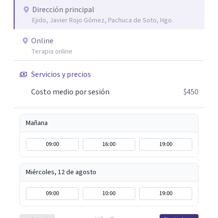
que el proceso terapéutico tenga sentido. Trabajo
Dirección principal
Ejido, Javier Rojo Gómez, Pachuca de Soto, Hgo.
especialmente con procesos de duelo Y psicooncología,
ofreciendo un espacio cercano, humano y libre de juicios.
Online
Si tú o algún familiar están atravesando un proceso
Terapia online
relacionado con cáncer, puedes escribirme por WhatsApp
para agendar una primera sesión gratuita. Y si estás
Servicios y precios
pasando por un momento difícil y necesitas hablar con
Costo medio por sesión
$450
alguien, también puedes contactarme: la primera
conversación no tiene costo.
Mañana
09:00
16:00
19:00
Miércoles, 12 de agosto
09:00
10:00
19:00