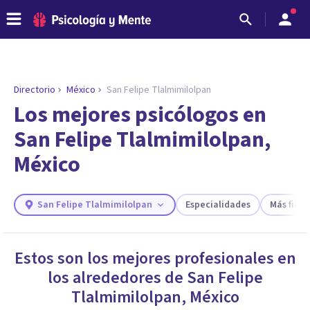
Directorio
México
San Felipe Tlalmimilolpan
ENCONTRAR MI TERAPEUTA
¿Necesitas ayuda para encontrar el
Los mejores psicólogos en
psicólogo adecuado?
San Felipe Tlalmimilolpan,
Responde a unas breves preguntas y te ofreceremos
México
los profesionales que más se ajustan a tus
necesidades.
Responder cuestionario
San Felipe Tlalmimilolpan
Especialidades
Más filtr
Estos son los mejores profesionales en
los alrededores de
San Felipe
Tlalmimilolpan
,
México