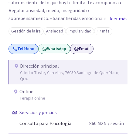
subconsciente de lo que hoy te limita. Te acompaño a •
Regular ansiedad, miedo, inseguridad o
sobrepensamiento. • Sanar heridas emocionales y
leer más
fortalecer tu autoestima. . Comprender por qué repites
Gestión de la ira
Ansiedad
Impulsividad
+7 más
ciertos patrones o emociones. Puedes superar lo que te
preocupa y lograr tus objetivos más pronto de lo que
Teléfono
WhatsApp
Email
imaginas. Contáctame por Wahtsapp. Puedo ayudarte.
Dirección principal
C. Indio Triste, Carretas, 76050 Santiago de Querétaro,
Qro.
Online
Terapia online
Servicios y precios
Consulta para Psicología
860
MXN
/ sesión