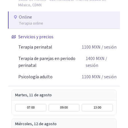
autocuidado. Mi objetivo es acompañarte para que puedas
México, CDMX
comprender mejor lo que estás viviendo, fortalecer tus
recursos personales y construir una vida más plena y
Online
congruente con tus necesidades y valores.
Terapia online
Servicios y precios
Terapia perinatal
1100
MXN
/ sesión
Terapia de parejas en periodo
1400
MXN
/
perinatal
sesión
Psicología adulto
1100
MXN
/ sesión
Martes, 11 de agosto
07:00
09:00
13:00
Miércoles, 12 de agosto