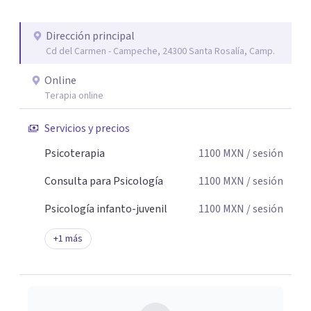
personal te acompaño en el proceso con empatía
auténtica y comunicación clara y directa para darte
Dirección principal
seguridad emocional y una dirección firme de tu proceso
Cd del Carmen - Campeche, 24300 Santa Rosalía, Camp.
de cambio.
Online
Terapia online
Servicios y precios
Psicoterapia
1100
MXN
/ sesión
Consulta para Psicología
1100
MXN
/ sesión
Psicología infanto-juvenil
1100
MXN
/ sesión
+
1
más