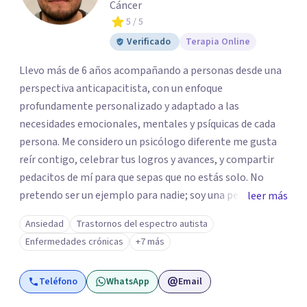
Cáncer
5
/ 5
Verificado
Terapia Online
Llevo más de 6 años acompañando a personas desde una
perspectiva anticapacitista, con un enfoque
profundamente personalizado y adaptado a las
necesidades emocionales, mentales y psíquicas de cada
persona. Me considero un psicólogo diferente me gusta
reír contigo, celebrar tus logros y avances, y compartir
pedacitos de mí para que sepas que no estás solo. No
pretendo ser un ejemplo para nadie; soy una persona que
leer más
también sufre, llora, ríe y grita. Para mí, tu salud, tu paz y
Ansiedad
Trastornos del espectro autista
tu tranquilidad siempre estarán por encima de lo
Enfermedades crónicas
+7 más
económico. A lo largo de mi camino he cuestionado
muchas de las reglas rígidas que aprendí en la formación
Teléfono
WhatsApp
Email
tradicional, porque creo que antes que las técnicas se
necesita humanidad, presencia y una conexión real para