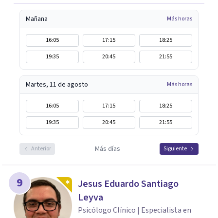
Mañana
Más horas
16:05
17:15
18:25
19:35
20:45
21:55
Martes, 11 de agosto
Más horas
16:05
17:15
18:25
19:35
20:45
21:55
Más días
Anterior
Siguiente
9
Jesus Eduardo Santiago
Leyva
Psicólogo Clínico | Especialista en