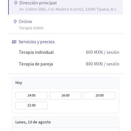
escuchada. Si pudiste conectar con algo de esto,
Dirección principal
Av. Colima 2681, Col. Madero (Cacho), 22040 Tijuana, B.C.
mándame un mensaje y comencemos juntos a trabajar en
eso que has dejado de lado.
Online
Terapia online
Servicios y precios
Terapia individual
600
MXN
/ sesión
Terapia de pareja
800
MXN
/ sesión
Hoy
14:00
16:00
20:00
22:00
Lunes, 10 de agosto