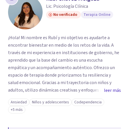
Lic. Psicología Clínica
No verificado
Terapia Online
¡Hola! Mi nombre es Rubí y mi objetivo es ayudarte a
encontrar bienestar en medio de los retos de la vida. A
través de mi experiencia en instituciones de gobierno, he
aprendido que la base del cambio es una escucha
empática y un acompañamiento auténtico. ​Ofrezco un
espacio de terapia donde priorizamos tu resiliencia y
salud emocional. Gracias a mi trayectoria con niños y
adultos, utilizo dinámicas creativas y enfoques adaptados
leer más
a tus necesidades específicas. Estoy aquí para escucharte
Ansiedad
Niños y adolescentes
Codependencia
y brindarte las herramientas necesarias para fortalecer
+5 más
tu paz mental.