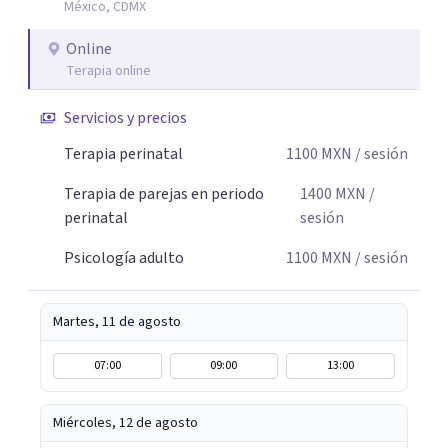
México, CDMX
comprender mejor lo que estás viviendo, fortalecer tus
recursos personales y construir una vida más plena y
Online
congruente con tus necesidades y valores.
Terapia online
Servicios y precios
Terapia perinatal
1100
MXN
/ sesión
Terapia de parejas en periodo
1400
MXN
/
perinatal
sesión
Psicología adulto
1100
MXN
/ sesión
Martes, 11 de agosto
07:00
09:00
13:00
Miércoles, 12 de agosto