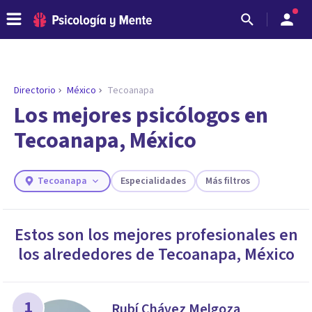
Directorio
México
Tecoanapa
ENCONTRAR MI TERAPEUTA
¿Necesitas ayuda para encontrar el
Los mejores psicólogos en
psicólogo adecuado?
Tecoanapa, México
Responde a unas breves preguntas y te ofreceremos
los profesionales que más se ajustan a tus
necesidades.
Tecoanapa
Especialidades
Más filtros
Responder cuestionario
Estos son los mejores profesionales en
los alrededores de
Tecoanapa
,
México
1
Rubí Chávez Melgoza