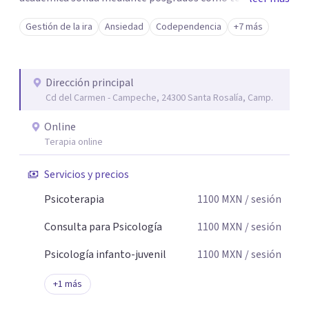
breve, familiar e infantil, así como con respaldo
Gestión de la ira
Ansiedad
Codependencia
+7 más
profesional y experiencia clínica de más de 26 años y
personal te acompaño en el proceso con empatía
auténtica y comunicación clara y directa para darte
Dirección principal
seguridad emocional y una dirección firme de tu proceso
Cd del Carmen - Campeche, 24300 Santa Rosalía, Camp.
de cambio.
Online
Terapia online
Servicios y precios
Psicoterapia
1100
MXN
/ sesión
Consulta para Psicología
1100
MXN
/ sesión
Psicología infanto-juvenil
1100
MXN
/ sesión
+
1
más