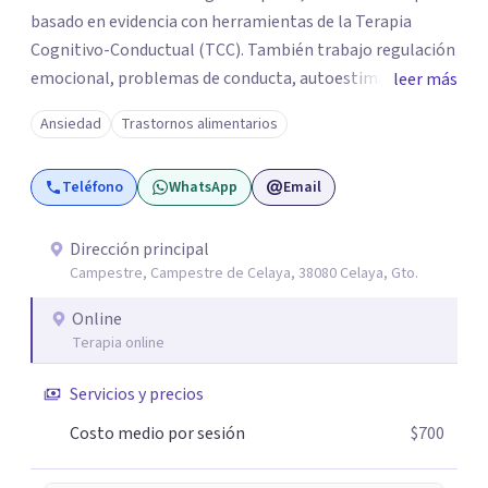
basado en evidencia con herramientas de la Terapia
Cognitivo-Conductual (TCC). También trabajo regulación
emocional, problemas de conducta, autoestima y
leer más
desarrollo de habilidades sociales y emocionales en
Ansiedad
Trastornos alimentarios
población infantil y juvenil. Me mantengo en constante
formación y actualización para brindar el
Teléfono
WhatsApp
Email
acompañamiento más efectivo a cada persona. Ofrezco
un espacio de apoyo, educación sobre salud mental y
alimentación consciente, adaptado a las necesidades de
Dirección principal
Campestre, Campestre de Celaya, 38080 Celaya, Gto.
cada paciente y su familia. Atiendo de forma online.
Puedes reservar tu primera sesión directamente desde mi
Online
perfil.
Terapia online
Servicios y precios
Costo medio por sesión
$700