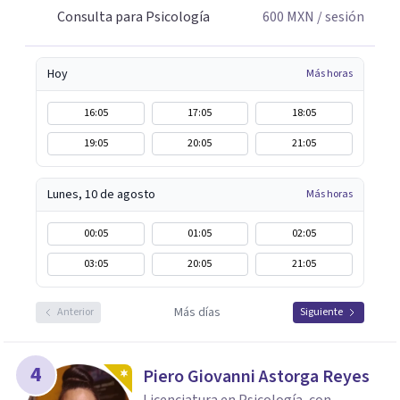
Consulta para Psicología
600
MXN
/ sesión
Hoy
Más horas
16:05
17:05
18:05
19:05
20:05
21:05
Lunes, 10 de agosto
Más horas
00:05
01:05
02:05
03:05
20:05
21:05
Más días
Anterior
Siguiente
4
Piero Giovanni Astorga Reyes