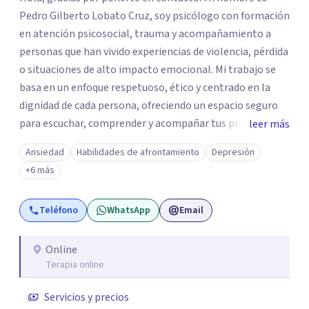
Pedro Gilberto Lobato Cruz, soy psicólogo con formación
en atención psicosocial, trauma y acompañamiento a
personas que han vivido experiencias de violencia, pérdida
o situaciones de alto impacto emocional. Mi trabajo se
basa en un enfoque respetuoso, ético y centrado en la
dignidad de cada persona, ofreciendo un espacio seguro
para escuchar, comprender y acompañar tus procesos
leer más
emocionales a tu propio ritmo. Creo firmemente en la
Ansiedad
Habilidades de afrontamiento
Depresión
importancia de construir juntos herramientas que
+6 más
fortalezcan el bienestar, la autonomía y el sentido de
vida. Será un gusto acompañarte en este proceso. Quedo
Teléfono
WhatsApp
Email
atento para resolver cualquier duda y acordar una cita. Un
abrazo, Pedro Gilberto Lobato Cruz Psicólogo
Online
Terapia online
Servicios y precios