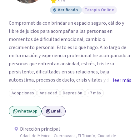
5
/ 5
Verificado
Terapia Online
Comprometida con brindar un espacio seguro, cálido y
libre de juicios para acompañar a las personas en
momentos de dificultad emocional, cambio o
crecimiento personal. Esto es lo que hago. A lo largo de
mi formación y experiencia profesional he acompañado a
personas que enfrentan ansiedad, estrés, tristeza
persistente, dificultades en sus relaciones, baja
autoestima, procesos de duelo, crisis vitales y desafíos
leer más
relacionados con la adaptación a nuevas etapas de la vida.
Adopciones
Ansiedad
Depresión
+7 más
Mi enfoque se basa en la escucha empática, el respeto por
la historia de cada persona y el trabajo conjunto para
WhatsApp
Email
desarrollar herramientas que favorezcan el bienestar
emocional y una mejor calidad de vida. Creo firmemente
que buscar ayuda psicológica es un acto de valentía y
Dirección principal
Cdad. de México - Cuernavaca, El Triunfo, Ciudad de
autocuidado. Mi objetivo es acompañarte para que puedas