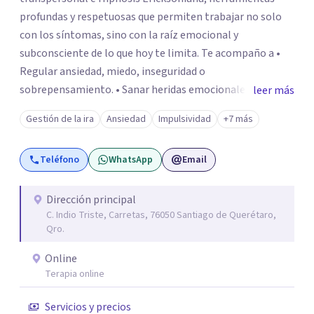
profundas y respetuosas que permiten trabajar no solo
con los síntomas, sino con la raíz emocional y
subconsciente de lo que hoy te limita. Te acompaño a •
Regular ansiedad, miedo, inseguridad o
sobrepensamiento. • Sanar heridas emocionales y
leer más
fortalecer tu autoestima. . Comprender por qué repites
Gestión de la ira
Ansiedad
Impulsividad
+7 más
ciertos patrones o emociones. Puedes superar lo que te
preocupa y lograr tus objetivos más pronto de lo que
Teléfono
WhatsApp
Email
imaginas. Contáctame por Wahtsapp. Puedo ayudarte.
Dirección principal
C. Indio Triste, Carretas, 76050 Santiago de Querétaro,
Qro.
Online
Terapia online
Servicios y precios