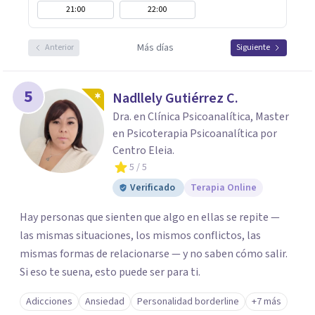
21:00
22:00
Más días
Anterior
Siguiente
5
Nadllely Gutiérrez C.
Dra. en Clínica Psicoanalítica, Master
en Psicoterapia Psicoanalítica por
Centro Eleia.
5
/ 5
Verificado
Terapia Online
Hay personas que sienten que algo en ellas se repite —
las mismas situaciones, los mismos conflictos, las
mismas formas de relacionarse — y no saben cómo salir.
Si eso te suena, esto puede ser para ti.
Adicciones
Ansiedad
Personalidad borderline
+7 más