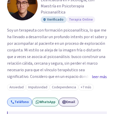
Licenciatura en Psicología, con
Maestría en Psicoterapia
Psicoanalítica
Verificado
Terapia Online
Soy un terapeuta con formación psicoanalítica, lo que me
ha llevado a desarrollar un profundo interés por el saber y
por acompañar al paciente en un proceso de exploración
conjunta. Mi estilo se aleja de la imagen fría o distante
que a veces se asocia al psicoanálisis: busco construir una
relación cálida, cercana y segura, sin perder el marco
necesario para que el vínculo terapéutico sea
significativo. Considero que en un espacio donde uno
leer más
puede sentirse acompañado y escuchado, es posible
Ansiedad
Impulsividad
Codependencia
+7 más
mirar con honestidad cómo nos vinculamos afuera, qué se
repite, qué duele, y qué puede transformarse. En mi
Teléfono
WhatsApp
Email
consultorio hay lugar para todo: risas, tristezas, enojos y
silencios; cada emoción tiene sentido y merece ser