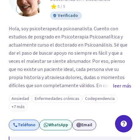
5
/ 5
Verificado
Hola, soy psicoterapeuta psicoanalista. Cuento con
estudios de posgrado en Psicoterapia Psicoanalítica y
actualmente curso el doctorado en Psicoanálisis. Sé que
dar el paso de buscar apoyo no siempre es fácil y que a
veces el malestar se siente abrumador. Por eso, pienso
que no existe un paciente ideal, cada persona vive su
propia historia y atraviesa dolores, dudas o momentos
difíciles que son completamente válidos. En consulta, mi
leer más
intención es ofrecerte un espacio humano y seguro, en el
Ansiedad
Enfermedades crónicas
Codependencia
que sientas la confianza para expresarte y sentir. Nos
+7 más
daremos el tiempo de ir recorriendo tu historia de vida,
identificando con calma de dónde viene aquello que hoy
Teléfono
WhatsApp
Email
pesa haciendo consciente el origen, tus emociones y
experiencias, tanto pasadas como presentes. Es un lugar